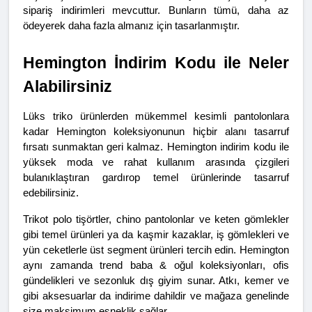
sipariş indirimleri mevcuttur. Bunların tümü, daha az 
ödeyerek daha fazla almanız için tasarlanmıştır.
Hemington İndirim Kodu ile Neler 
Alabilirsiniz
Lüks triko ürünlerden mükemmel kesimli pantolonlara 
kadar Hemington koleksiyonunun hiçbir alanı tasarruf 
fırsatı sunmaktan geri kalmaz. Hemington indirim kodu ile 
yüksek moda ve rahat kullanım arasında çizgileri 
bulanıklaştıran gardırop temel ürünlerinde tasarruf 
edebilirsiniz.
Trikot polo tişörtler, chino pantolonlar ve keten gömlekler 
gibi temel ürünleri ya da kaşmir kazaklar, iş gömlekleri ve 
yün ceketlerle üst segment ürünleri tercih edin. Hemington 
aynı zamanda trend baba & oğul koleksiyonları, ofis 
gündelikleri ve sezonluk dış giyim sunar. Atkı, kemer ve 
gibi aksesuarlar da indirime dahildir ve mağaza genelinde 
size maksimum esneklik sağlar.