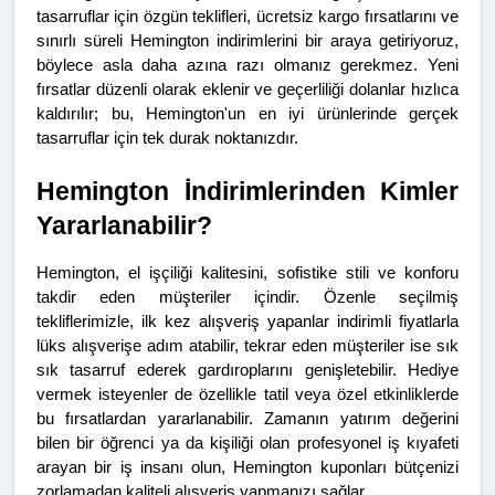
tasarruflar için özgün teklifleri, ücretsiz kargo fırsatlarını ve 
sınırlı süreli Hemington indirimlerini bir araya getiriyoruz, 
böylece asla daha azına razı olmanız gerekmez. Yeni 
fırsatlar düzenli olarak eklenir ve geçerliliği dolanlar hızlıca 
kaldırılır; bu, Hemington'un en iyi ürünlerinde gerçek 
tasarruflar için tek durak noktanızdır.
Hemington İndirimlerinden Kimler 
Yararlanabilir?
Hemington, el işçiliği kalitesini, sofistike stili ve konforu 
takdir eden müşteriler içindir. Özenle seçilmiş 
tekliflerimizle, ilk kez alışveriş yapanlar indirimli fiyatlarla 
lüks alışverişe adım atabilir, tekrar eden müşteriler ise sık 
sık tasarruf ederek gardıroplarını genişletebilir. Hediye 
vermek isteyenler de özellikle tatil veya özel etkinliklerde 
bu fırsatlardan yararlanabilir. Zamanın yatırım değerini 
bilen bir öğrenci ya da kişiliği olan profesyonel iş kıyafeti 
arayan bir iş insanı olun, Hemington kuponları bütçenizi 
zorlamadan kaliteli alışveriş yapmanızı sağlar.