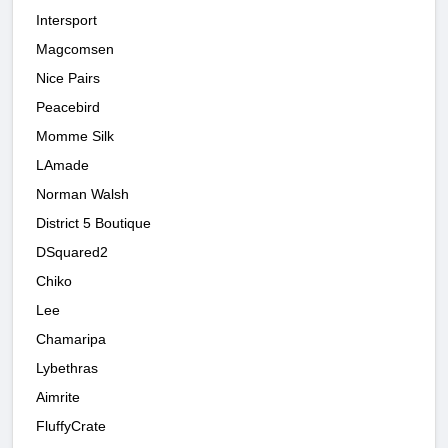
Intersport
Magcomsen
Nice Pairs
Peacebird
Momme Silk
LAmade
Norman Walsh
District 5 Boutique
DSquared2
Chiko
Lee
Chamaripa
Lybethras
Aimrite
FluffyCrate