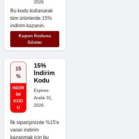
2026
Bu kodu kullanarak
tüm ürünlerde 15%
indirim kazanın.
Kupon Kodunu
Göster
15%
15
İndirim
%
Kodu
INDIR
Expires:
IM
Aralık 31,
KOD
2026
U
İlk siparişinizde %15'e
varan indirim
kazanmak için bu