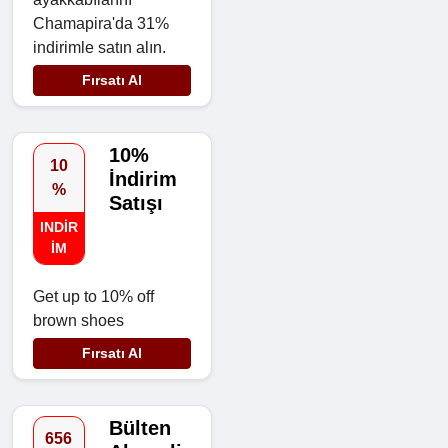
Chamapira'da 31%
indirimle satın alın.
Fırsatı Al
10%
10
İndirim
%
Satışı
INDIR
IM
Get up to 10% off
brown shoes
Fırsatı Al
Bülten
656