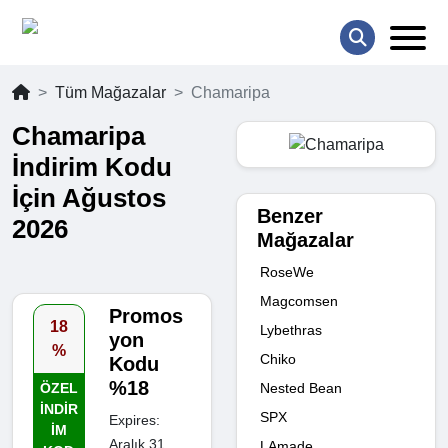
Tüm Mağazalar
Chamaripa
Chamaripa
İndirim Kodu
İçin Ağustos
Benzer
2026
Mağazalar
RoseWe
Magcomsen
Promos
18
Lybethras
yon
%
Chiko
Kodu
%18
Nested Bean
ÖZEL
INDIR
SPX
Expires:
IM
Aralık 31,
LAmade