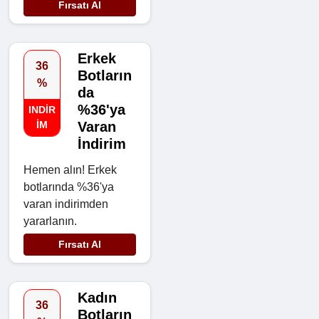
Fırsatı Al
Erkek
36
Botların
%
da
%36'ya
INDIR
IM
Varan
İndirim
Hemen alın! Erkek
botlarında %36'ya
varan indirimden
yararlanın.
Fırsatı Al
Kadın
36
Botların