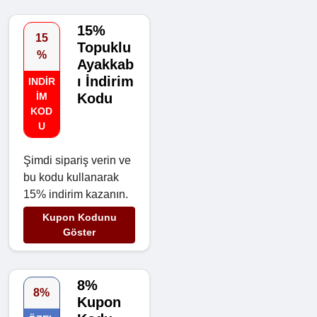
15%
15
Topuklu
%
Ayakkab
ı İndirim
INDIR
IM
Kodu
KOD
U
Şimdi sipariş verin ve
bu kodu kullanarak
15% indirim kazanın.
Kupon Kodunu
Göster
8%
8%
Kupon