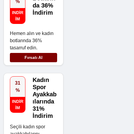
%
da 36%
İndirim
INDIR
IM
Hemen alın ve kadın
botlarında 36%
tasarruf edin.
Fırsatı Al
Kadın
31
Spor
%
Ayakkab
ılarında
INDIR
IM
31%
İndirim
Seçili kadın spor
ayakkabılarını