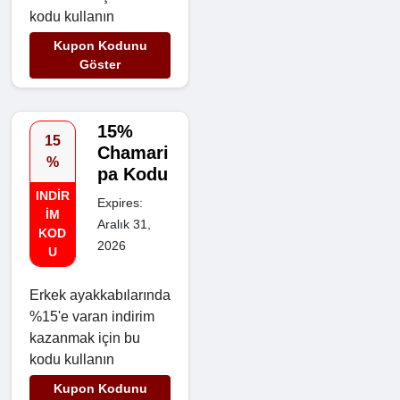
kodu kullanın
Kupon Kodunu
Göster
15%
15
Chamari
%
pa Kodu
INDIR
Expires:
IM
Aralık 31,
KOD
2026
U
Erkek ayakkabılarında
%15'e varan indirim
kazanmak için bu
kodu kullanın
Kupon Kodunu