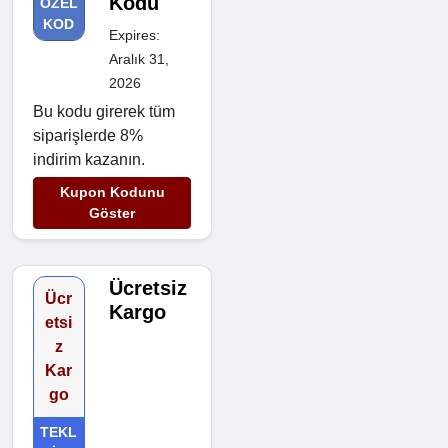
Kodu
ÖZEL
KOD
Expires:
Aralık 31,
2026
Bu kodu girerek tüm
siparişlerde 8%
indirim kazanın.
Kupon Kodunu
Göster
Ücretsiz
Ücr
Kargo
etsi
z
Kar
go
TEKL