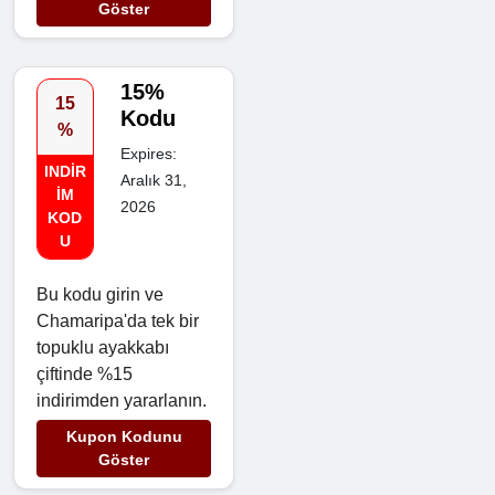
Göster
15%
15
Kodu
%
Expires:
INDIR
Aralık 31,
IM
2026
KOD
U
Bu kodu girin ve
Chamaripa'da tek bir
topuklu ayakkabı
çiftinde %15
indirimden yararlanın.
Kupon Kodunu
Göster