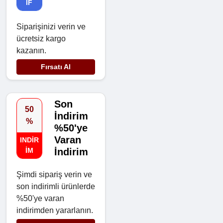
IF
Siparişinizi verin ve
ücretsiz kargo
kazanın.
Fırsatı Al
Son
50
İndirim
%
%50'ye
Varan
INDIR
IM
İndirim
Şimdi sipariş verin ve
son indirimli ürünlerde
%50'ye varan
indirimden yararlanın.