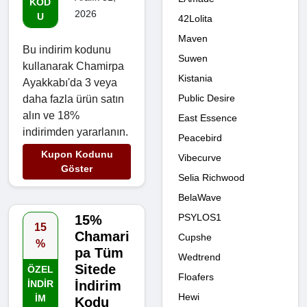
KOD
2026
U
42Lolita
Maven
Bu indirim kodunu
Suwen
kullanarak Chamirpa
Kistania
Ayakkabı'da 3 veya
Public Desire
daha fazla ürün satın
alın ve 18%
East Essence
indirimden yararlanın.
Peacebird
Kupon Kodunu
Vibecurve
Göster
Selia Richwood
BelaWave
PSYLOS1
15%
15
Chamari
Cupshe
%
pa Tüm
Wedtrend
Sitede
ÖZEL
Floafers
INDIR
İndirim
Hewi
IM
Kodu