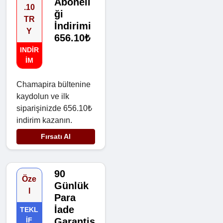
Aboneli
.10
ği
TR
İndirimi
Y
656.10₺
INDIR
IM
Chamapira bültenine
kaydolun ve ilk
siparişinizde 656.10₺
indirim kazanın.
Fırsatı Al
90
Öze
Günlük
l
Para
İade
TEKL
IF
Garantis