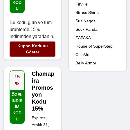
KOD
FitVille
U
Strass Shirts
Suit Negozi
Bu kodu girin ve tüm
Sock Panda
ürünlerde 15%
indirimden yararlanın.
ZAPAKA
Kupon Kodunu
House of SuperStep
Göster
ChicMe
Belly Armor
Chamap
15
ira
%
Promos
yon
ÖZEL
INDIR
Kodu
IM
15%
KOD
Expires:
U
Aralık 31,