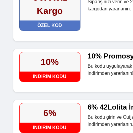
Siparişinizi verin ve 
Kargo
kargodan yararlanın.
ÖZEL KOD
10% Promos
10%
Bu kodu uygulayarak
indirimden yararlanın
INDIRIM KODU
6% 42Lolita 
6%
Bu kodu girin ve Oui
indirimden yararlanın
INDIRIM KODU