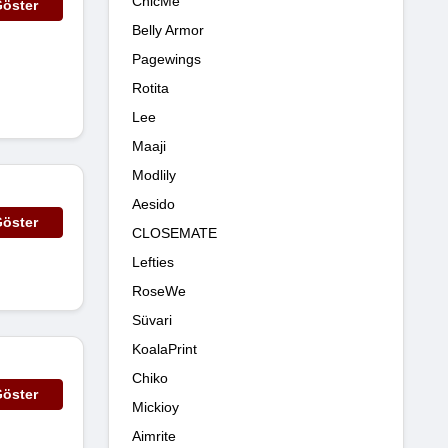
ChicMe
öster
Belly Armor
Pagewings
Rotita
Lee
Maaji
Modlily
Aesido
öster
CLOSEMATE
Lefties
RoseWe
Süvari
KoalaPrint
Chiko
öster
Mickioy
Aimrite