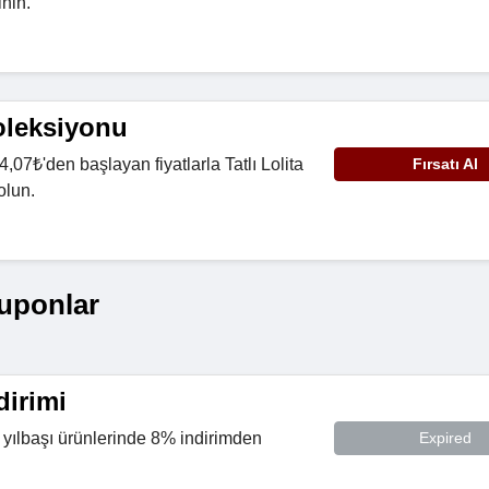
inin.
Koleksiyonu
4,07₺'den başlayan fiyatlarla Tatlı Lolita
Fırsatı Al
olun.
uponlar
dirimi
e yılbaşı ürünlerinde 8% indirimden
Expired