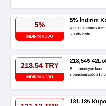
5% İndirim K
5%
Kodu kullanarak tüm 
sipariş verin.
INDIRIM KODU
218,54₺ 42Lo
218,54 TRY
Bu promosyon kodunu 
siparişlerinizde 218,
INDIRIM KODU
131,13₺ Kup