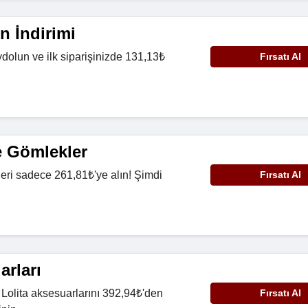
n İndirimi
ydolun ve ilk siparişinizde 131,13₺
Fırsatı Al
.
e Gömlekler
leri sadece 261,81₺'ye alın! Şimdi
Fırsatı Al
arları
 Lolita aksesuarlarını 392,94₺'den
Fırsatı Al