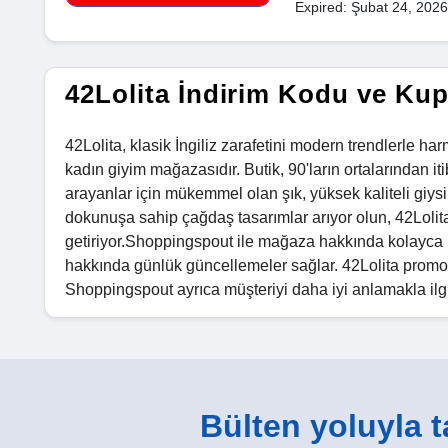
Expired: Şubat 24, 2026
42Lolita İndirim Kodu ve Ku
42Lolita, klasik İngiliz zarafetini modern trendlerle ha
kadın giyim mağazasıdır. Butik, 90'ların ortalarından i
arayanlar için mükemmel olan şık, yüksek kaliteli giysiler
dokunuşa sahip çağdaş tasarımlar arıyor olun, 42Lolit
getiriyor.Shoppingspout ile mağaza hakkında kolayca bi
hakkında günlük güncellemeler sağlar. 42Lolita promos
Shoppingspout ayrıca müşteriyi daha iyi anlamakla ilgil
Bülten yoluyla ta