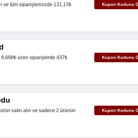
 ve tüm siparişlerinizde 131,13₺
Kupon Kodunu G
.
d
8.698₺ üzeri siparişlerde 437₺
Kupon Kodunu G
.
odu
ürün satın alın ve sadece 2 ürünün
Kupon Kodunu G