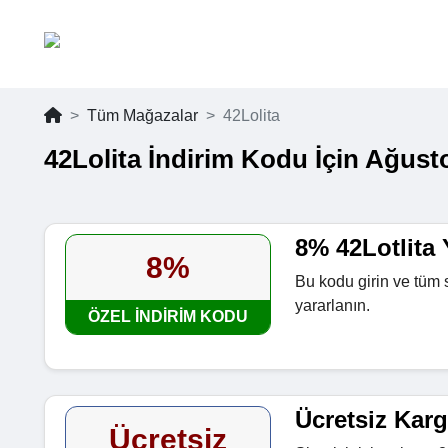
Tüm Mağazalar
42Lolita
42Lolita İndirim Kodu İçin Ağust
8% 42Lotlita
8%
Bu kodu girin ve tüm 
yararlanın.
ÖZEL INDIRIM KODU
Ücretsiz Kar
Ücretsiz