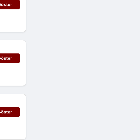
öster
öster
öster