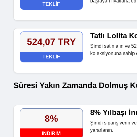
başlayan fiyatlarla ed
TEKLIF
Tatlı Lolita 
524,07 TRY
Şimdi satın alın ve 52
koleksiyonuna sahip 
TEKLIF
Süresi Yakın Zamanda Dolmuş K
8% Yılbaşı İn
8%
Şimdi sipariş verin v
yararlanın.
INDIRIM