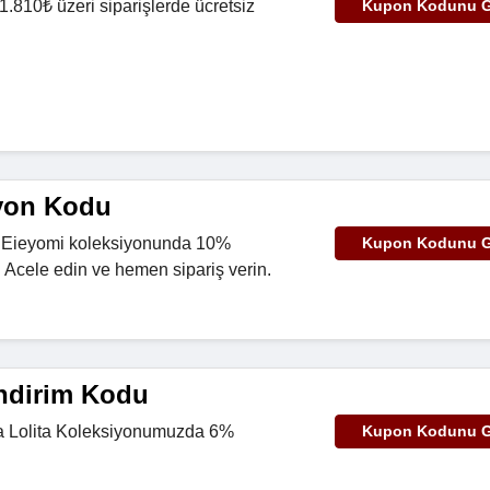
21.810₺ üzeri siparişlerde ücretsiz
Kupon Kodunu G
yon Kodu
 Eieyomi koleksiyonunda 10%
Kupon Kodunu G
! Acele edin ve hemen sipariş verin.
İndirim Kodu
ja Lolita Koleksiyonumuzda 6%
Kupon Kodunu G
.