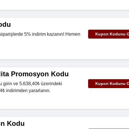
odu
siparişlerde 5% indirim kazanın! Hemen
Kupon Kodunu G
lita Promosyon Kodu
girin ve 5.638,40₺ üzerindeki
Kupon Kodunu G
54₺ indirimden yararlanın.
on Kodu