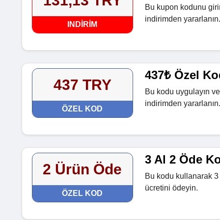
131,13 TRY
Bu kupon kodunu girin
indirimden yararlanın
INDIRIM
437₺ Özel Ko
437 TRY
Bu kodu uygulayın ve 
indirimden yararlanın
ÖZEL KOD
3 Al 2 Öde K
2 Ürün Öde
Bu kodu kullanarak 3 
ücretini ödeyin.
ÖZEL KOD