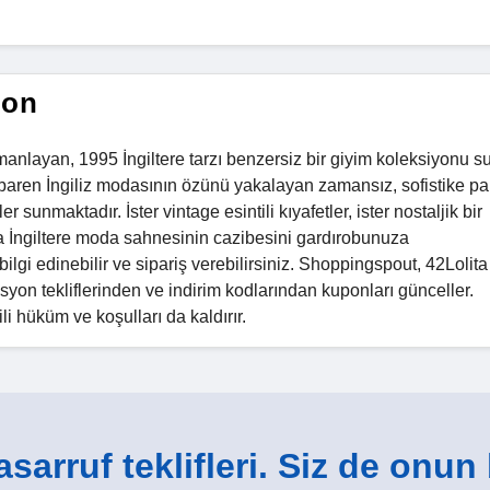
pon
rmanlayan, 1995 İngiltere tarzı benzersiz bir giyim koleksiyonu s
tibaren İngiliz modasının özünü yakalayan zamansız, sofistike pa
 sunmaktadır. İster vintage esintili kıyafetler, ister nostaljik bir
a İngiltere moda sahnesinin cazibesini gardırobunuza
lgi edinebilir ve sipariş verebilirsiniz. Shoppingspout, 42Lolita
yon tekliflerinden ve indirim kodlarından kuponları günceller.
i hüküm ve koşulları da kaldırır.
sarruf teklifleri. Siz de onun