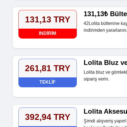
131,13₺ Bülte
131,13 TRY
42Lolita bültenine ka
indirimden yararlanın
INDIRIM
Lolita Bluz v
261,81 TRY
Lolita bluz ve gömlek
sipariş verin.
TEKLIF
Lolita Aksesu
392,94 TRY
Şimdi alışveriş yapın!