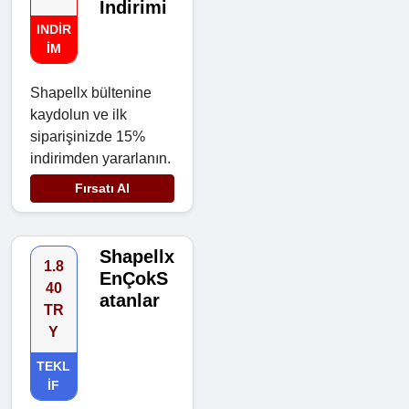
İndirimi
INDIR
IM
Shapellx bültenine
kaydolun ve ilk
siparişinizde 15%
indirimden yararlanın.
Fırsatı Al
Shapellx
1.8
EnÇokS
40
atanlar
TR
Y
TEKL
IF