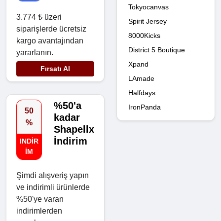
Tokyocanvas
3.774 ₺ üzeri
Spirit Jersey
siparişlerde ücretsiz
8000Kicks
kargo avantajından
District 5 Boutique
yararlanın.
Xpand
Fırsatı Al
LAmade
Halfdays
%50'a
IronPanda
50
kadar
%
Shapellx
İndirim
INDIR
IM
Şimdi alışveriş yapın
ve indirimli ürünlerde
%50'ye varan
indirimlerden