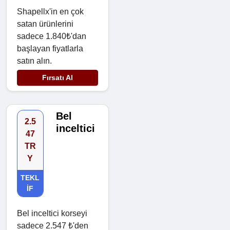
Shapellx'in en çok
satan ürünlerini
sadece 1.840₺'dan
başlayan fiyatlarla
satın alın.
Fırsatı Al
Bel
2.5
inceltici
47
TR
Y
TEKL
IF
Bel inceltici korseyi
sadece 2.547 ₺'den