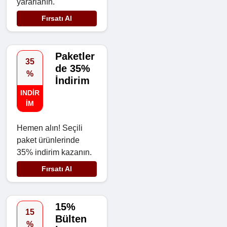
yararlanın.
Fırsatı Al
Paketler
35
de 35%
%
İndirim
INDIR
IM
Hemen alın! Seçili
paket ürünlerinde
35% indirim kazanın.
Fırsatı Al
15%
15
Bülten
%