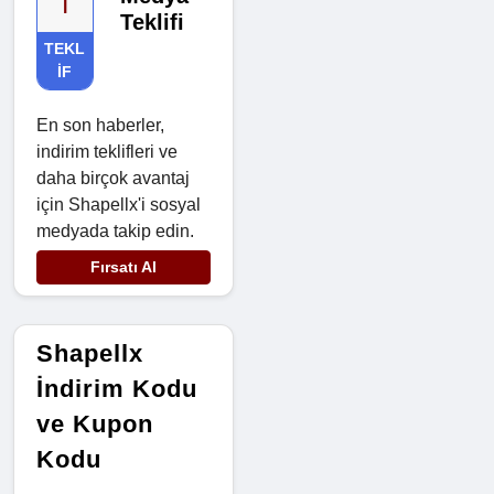
l
Teklifi
TEKL
IF
En son haberler,
indirim teklifleri ve
daha birçok avantaj
için Shapellx'i sosyal
medyada takip edin.
Fırsatı Al
Shapellx
İndirim Kodu
ve Kupon
Kodu