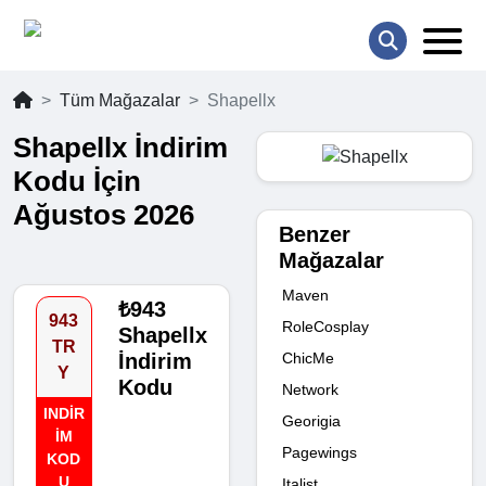
Tüm Mağazalar
Shapellx
Shapellx İndirim
Kodu İçin
Ağustos 2026
Benzer
Mağazalar
Maven
₺943
943
RoleCosplay
Shapellx
TR
ChicMe
İndirim
Y
Kodu
Network
INDIR
Georigia
IM
Pagewings
KOD
U
Italist