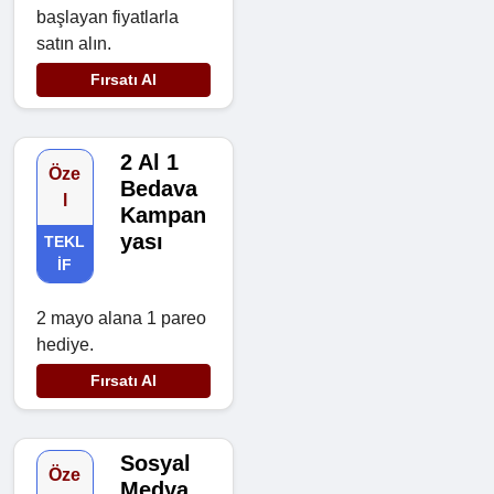
başlayan fiyatlarla
satın alın.
Fırsatı Al
2 Al 1
Öze
Bedava
l
Kampan
yası
TEKL
IF
2 mayo alana 1 pareo
hediye.
Fırsatı Al
Sosyal
Öze
Medya