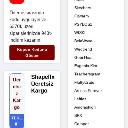
Skechers
Ödeme sırasında
Fitwarm
kodu uygulayın ve
PSYLOS1
6370₺ üzeri
WISKII
siparişlerinizde 943₺
indirim kazanın.
BelaWave
Wedtrend
Kupon Kodunu
Göster
Gobi Heat
Eugenia Kim
Teachersgram
Shapellx
Ücr
FluffyCrate
Ücretsiz
etsi
Kargo
Artless Forever
z
Lefties
Kar
Amofashion
go
SPX
TEKL
Camper
IF