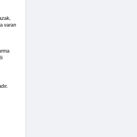
zak, 
a varan 
urma 
i 
ır. 