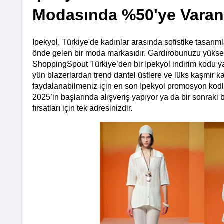
Modasında %50'ye Varan 
Ipekyol, Türkiye'de kadınlar arasında sofistike tasarıml
önde gelen bir moda markasıdır. Gardırobunuzu yüksek k
ShoppingSpout Türkiye’den bir Ipekyol indirim kodu ya da
yün blazerlardan trend dantel üstlere ve lüks kaşmir 
faydalanabilmeniz için en son Ipekyol promosyon kodla
2025’in başlarında alışveriş yapıyor ya da bir sonraki b
fırsatları için tek adresinizdir.