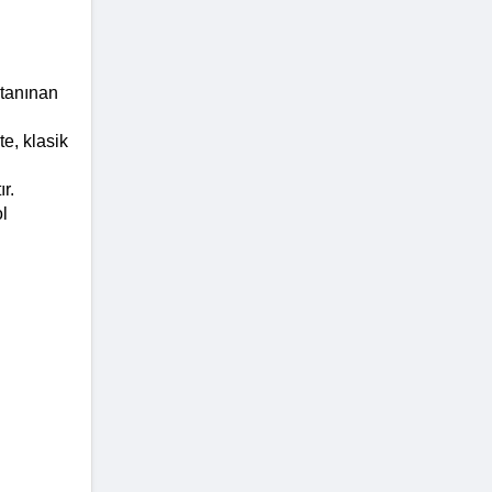
tanınan 
e, klasik 
. 
l 