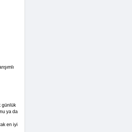
ışımlı 
 günlük 
nu ya da 
 
k en iyi 