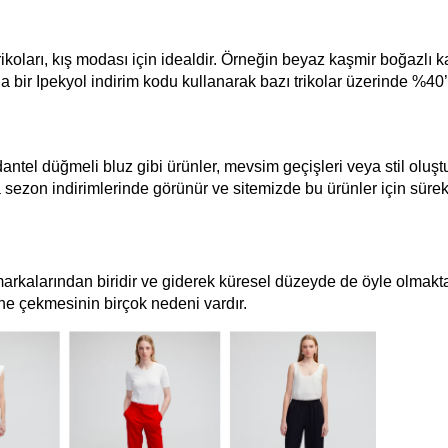
ikoları, kış modası için idealdir. Örneğin beyaz kaşmir boğazlı ka
a bir Ipekyol indirim kodu kullanarak bazı trikolar üzerinde %40’
dantel düğmeli bluz gibi ürünler, mevsim geçişleri veya stil oluşt
sezon indirimlerinde görünür ve sitemizde bu ürünler için sürekl
 markalarından biridir ve giderek küresel düzeyde de öyle olmaktad
ine çekmesinin birçok nedeni vardır.