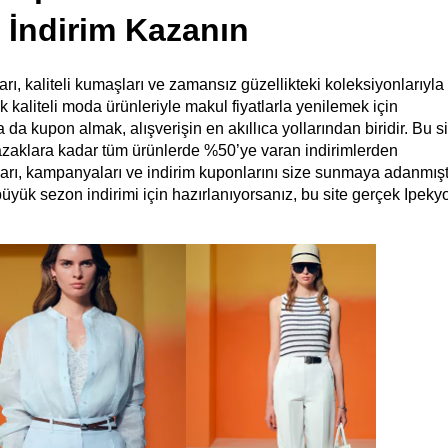
İndirim Kazanın
arı, kaliteli kumaşları ve zamansız güzellikteki koleksiyonlarıyla 
aliteli moda ürünleriyle makul fiyatlarla yenilemek için 
 kupon almak, alışverişin en akıllıca yollarından biridir. Bu sit
kazaklara kadar tüm ürünlerde %50’ye varan indirimlerden 
rı, kampanyaları ve indirim kuponlarını size sunmaya adanmıştır
üyük sezon indirimi için hazırlanıyorsanız, bu site gerçek Ipekyo