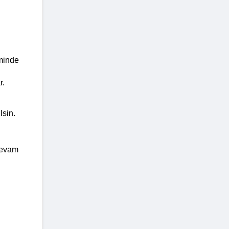
minde 
r.
lsin.
devam 