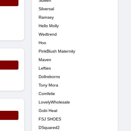
Suwen
Silversal
Ramsey
Hello Molly
Wedtrend
Hoo
PinkBlush Maternity
Maven
Lefties
Dollreborns
Tony Mora
Comfelie
LovelyWholesale
Gobi Heat
FSJ SHOES
DSquared2