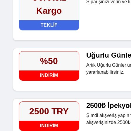
Siparişinizi verin ve 
Kargo
TEKLIF
Uğurlu Günle
%50
Artık Uğurlu Günler ü
yararlanabilirsiniz.
INDIRIM
2500₺ İpekyol
2500 TRY
Şimdi alışveriş yapın
alışverişinizde 2500₺
INDIRIM