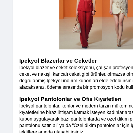
Ipekyol Blazerlar ve Ceketler
Ipekyol blazer ve ceket koleksiyonu, çalışan profesyone
ceket ve nakışlı kancalı ceket gibi ürünler, olmazsa olm
doğrulanmış Ipekyol indirim kuponları elde edebilirsini
alacaksanız, ödeme sırasında bir promosyon kodu kull
Ipekyol Pantolonlar ve Ofis Kıyafetleri
Ipekyol pantolonlar, konfor ve modern tarzın mükemmel 
kıyafetlerine biraz ihtişam katmak isteyen kadınlar aras
kupon uygulayarak bazı pantolonlarda ve özel dikim pant
pantolonu satın al” ya da “Özel dikim pantolonlar için I
tekliflere anında ulaşabilirsiniz.