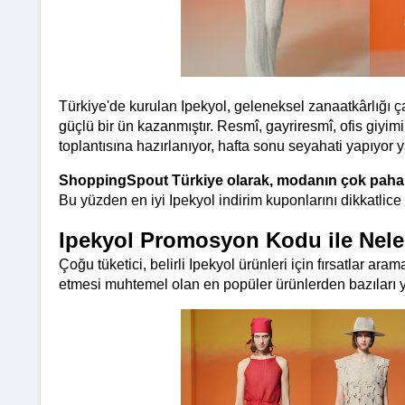
Türkiye'de kurulan Ipekyol, geleneksel zanaatkârlığı ça
güçlü bir ün kazanmıştır. Resmî, gayriresmî, ofis giyimi, 
toplantısına hazırlanıyor, hafta sonu seyahati yapıyor ya
ShoppingSpout Türkiye olarak, modanın çok pahalı
Bu yüzden en iyi Ipekyol indirim kuponlarını dikkatlice
Ipekyol Promosyon Kodu ile Neler
Çoğu tüketici, belirli Ipekyol ürünleri için fırsatlar a
etmesi muhtemel olan en popüler ürünlerden bazıları ye