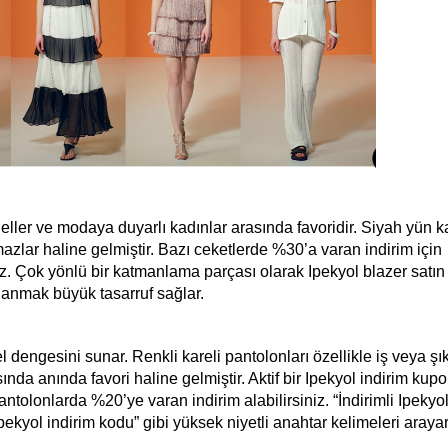
ller ve modaya duyarlı kadınlar arasında favoridir. Siyah yün kar
azlar haline gelmiştir. Bazı ceketlerde %30’a varan indirim için 
z. Çok yönlü bir katmanlama parçası olarak Ipekyol blazer satın 
anmak büyük tasarruf sağlar.
dengesini sunar. Renkli kareli pantolonları özellikle iş veya şık
ında anında favori haline gelmiştir. Aktif bir Ipekyol indirim kupo
olonlarda %20’ye varan indirim alabilirsiniz. “İndirimli Ipekyol
pekyol indirim kodu” gibi yüksek niyetli anahtar kelimeleri arayara