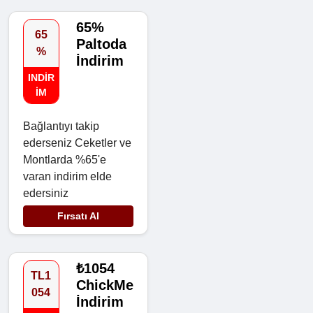
65%
65
Paltoda
%
İndirim
INDIR
IM
Bağlantıyı takip
ederseniz Ceketler ve
Montlarda %65'e
varan indirim elde
edersiniz
Fırsatı Al
₺1054
TL1
ChickMe
054
İndirim