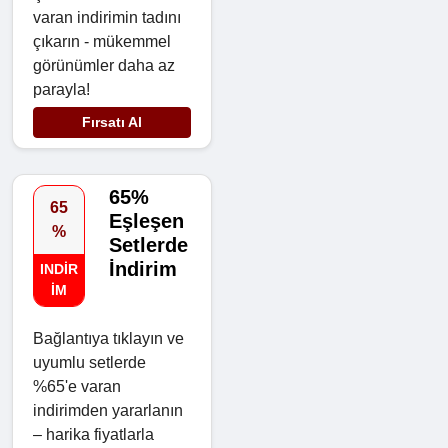
varan indirimin tadını
çıkarın - mükemmel
görünümler daha az
parayla!
Fırsatı Al
65%
65
Eşleşen
%
Setlerde
İndirim
INDIR
IM
Bağlantıya tıklayın ve
uyumlu setlerde
%65'e varan
indirimden yararlanın
– harika fiyatlarla