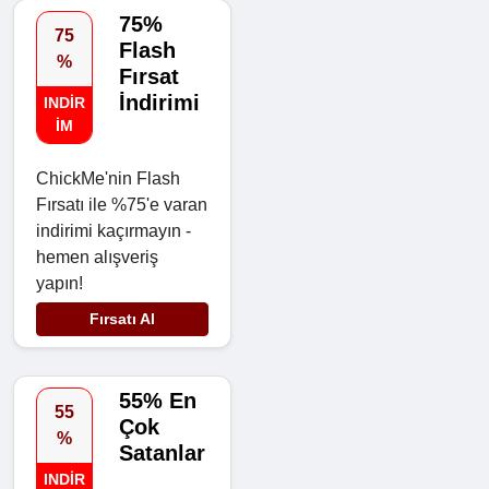
75%
75
Flash
%
Fırsat
İndirimi
INDIR
IM
ChickMe'nin Flash
Fırsatı ile %75'e varan
indirimi kaçırmayın -
hemen alışveriş
yapın!
Fırsatı Al
55% En
55
Çok
%
Satanlar
INDIR