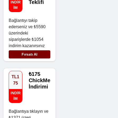
Teklifi
INDIR
IM
Bağlantıyı takip
ederseniz ve ₺5590
üzerindeki
siparişlerde ₺1054
indirim kazanırsınız
Fırsatı Al
₺175
TL1
ChickMe
75
İndirimi
INDIR
IM
Bağlantıya tıklayın ve
₺1371 üzeri