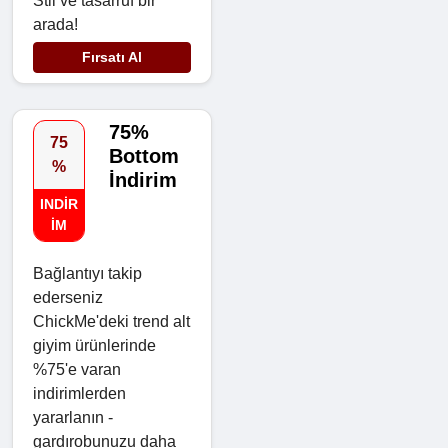
Stil ve tasarruf bir
arada!
Fırsatı Al
75%
75
Bottom
%
İndirim
INDIR
IM
Bağlantıyı takip
ederseniz
ChickMe'deki trend alt
giyim ürünlerinde
%75'e varan
indirimlerden
yararlanın -
gardırobunuzu daha