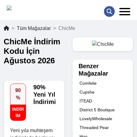
Tüm Mağazalar
ChicMe
ChicMe İndirim
Kodu İçin
Ağustos 2026
Benzer
Mağazalar
Comfelie
90%
90
Cupshe
Yeni Yıl
%
ITEAD
İndirimi
INDIR
District 5 Boutique
IM
LovelyWholesale
Threaded Pear
Yeni yıla muhteşem
Hoo