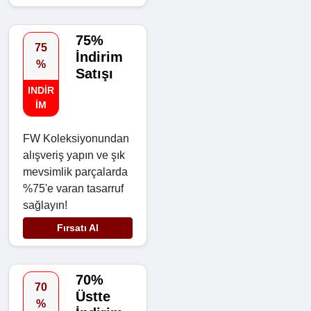
75%
75
İndirim
%
Satışı
INDIR
IM
FW Koleksiyonundan
alışveriş yapın ve şık
mevsimlik parçalarda
%75'e varan tasarruf
sağlayın!
Fırsatı Al
70%
70
Üstte
%