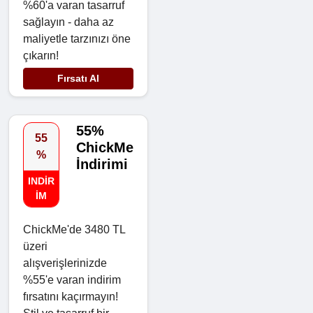
%60'a varan tasarruf
sağlayın - daha az
maliyetle tarzınızı öne
çıkarın!
Fırsatı Al
55%
55
ChickMe
%
İndirimi
INDIR
IM
ChickMe'de 3480 TL
üzeri
alışverişlerinizde
%55'e varan indirim
fırsatını kaçırmayın!