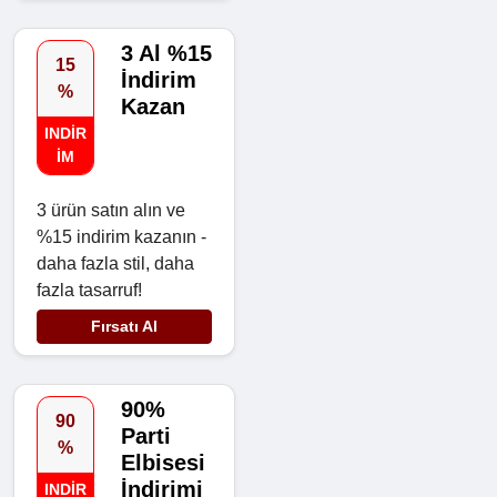
3 Al %15
15
İndirim
%
Kazan
INDIR
IM
3 ürün satın alın ve
%15 indirim kazanın -
daha fazla stil, daha
fazla tasarruf!
Fırsatı Al
90%
90
Parti
%
Elbisesi
İndirimi
INDIR