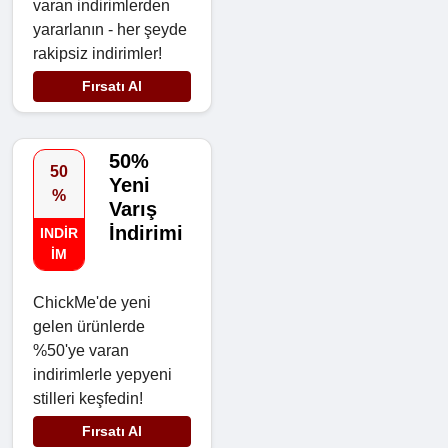
varan indirimlerden
yararlanın - her şeyde
rakipsiz indirimler!
Fırsatı Al
50%
50
Yeni
%
Varış
İndirimi
INDIR
IM
ChickMe'de yeni
gelen ürünlerde
%50'ye varan
indirimlerle yepyeni
stilleri keşfedin!
Fırsatı Al