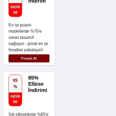
İndirim
INDIR
IM
En iyi puanlı
modellerde %70'e
varan tasarruf
sağlayın - şimdi en iyi
fırsatları yakalayın!
Fırsatı Al
85%
85
Elbise
%
İndirimi
INDIR
IM
Şık elbiselerde %85'e