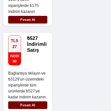
siparişlerde ₺175
indirim kazanın
Fırsatı Al
₺527
TL5
İndirimli
27
Satış
INDIR
IM
Bağlantıya tıklayın ve
₺3129'un üzerindeki
siparişlerde tüm
ürünlerde ₺527'ye
kadar indirim kazanın
Fırsatı Al