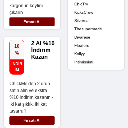
ChicTry
kargonun keyfini
KicksCrew
çıkarın
Silversal
Fırsatı Al
Thesupermade
Divarese
2 Al %10
Floafers
10
İndirim
%
Kollyy
Kazan
Intimissimi
INDIR
IM
ChickMe'den 2 ürün
satın alın ve ekstra
%10 indirim kazanın -
iki kat şıklık, iki kat
tasarruf!
Fırsatı Al