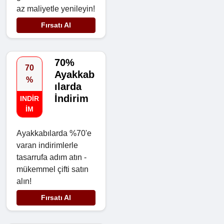
az maliyetle yenileyin!
Fırsatı Al
70%
70
Ayakkab
%
ılarda
İndirim
INDIR
IM
Ayakkabılarda %70'e
varan indirimlerle
tasarrufa adım atın -
mükemmel çifti satın
alın!
Fırsatı Al