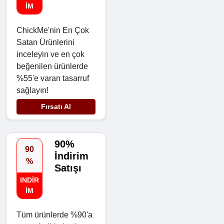
IM
ChickMe'nin En Çok
Satan Ürünlerini
inceleyin ve en çok
beğenilen ürünlerde
%55'e varan tasarruf
sağlayın!
Fırsatı Al
90%
90
İndirim
%
Satışı
INDIR
IM
Tüm ürünlerde %90'a