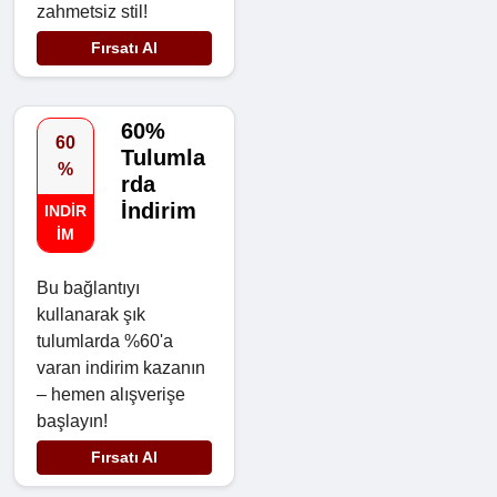
zahmetsiz stil!
Fırsatı Al
60%
60
Tulumla
%
rda
İndirim
INDIR
IM
Bu bağlantıyı
kullanarak şık
tulumlarda %60'a
varan indirim kazanın
– hemen alışverişe
başlayın!
Fırsatı Al