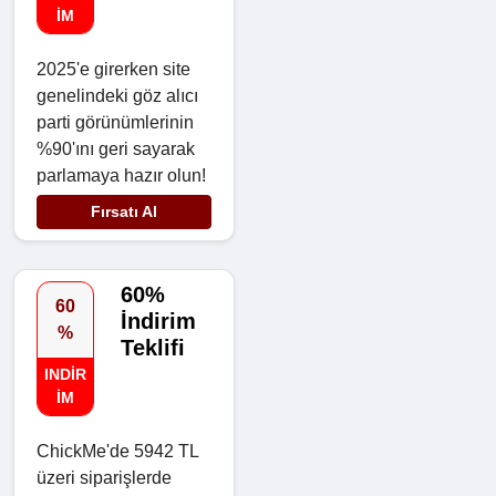
IM
2025'e girerken site
genelindeki göz alıcı
parti görünümlerinin
%90'ını geri sayarak
parlamaya hazır olun!
Fırsatı Al
60%
60
İndirim
%
Teklifi
INDIR
IM
ChickMe'de 5942 TL
üzeri siparişlerde