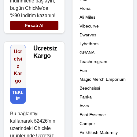
indirimlerle başlayın;
bugün ChicMe'de
Floria
%90 indirim kazanın!
Ali Miles
Fırsatı Al
Vibecurve
Dwarves
Lybethras
Ücretsiz
Ücr
GRANA
Kargo
etsi
Teachersgram
z
Fun
Kar
Magic Merch Emporium
go
Beachsissi
TEKL
Fanka
IF
Avva
Bu bağlantıyı
East Essence
kullanarak ₺2426'nın
Camper
üzerindeki ChicMe
PinkBlush Maternity
ürünlerinde Ücretsiz