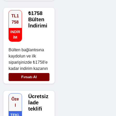
₺1758
TL1
Bülten
758
İndirimi
INDIR
IM
Bülten bağlantısına
kaydolun ve ilk
siparişinizde ₺1758'e
kadar indirim kazanın
Fırsatı Al
Ücretsiz
Öze
İade
l
teklifi
TEKL