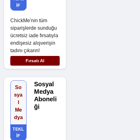
IF
ChickMe'nin tüm
siparişlerde sunduğu
ücretsiz iade fırsatıyla
endişesiz alışverişin
tadını çıkarın!
Fırsatı Al
Sosyal
So
Medya
sya
Aboneli
l
ği
Me
dya
TEKL
IF