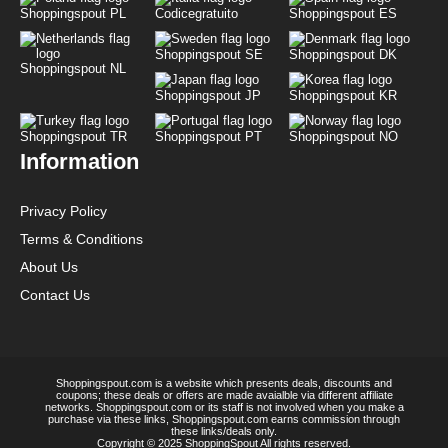
Shoppingspout PL
Codicegratuito
Shoppingspout ES
Shoppingspout SE
Shoppingspout DK
Shoppingspout NL
Shoppingspout JP
Shoppingspout KR
Shoppingspout TR
Shoppingspout PT
Shoppingspout NO
Information
Privacy Policy
Terms & Conditions
About Us
Contact Us
Shoppingspout.com is a website which presents deals, discounts and
coupons; these deals or offers are made avaialble via different affiliate
networks. Shoppingspout.com or its staff is not involved when you make a
purchase via these links, Shoppingspout.com earns commission through
these links/deals only.
Copyright © 2025 ShoppingSpout All rights reserved.