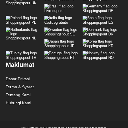
Shoppingspout UK
Livrecupom
Shoppingspout DE
Shoppingspout PL
Codicegratuito
Shoppingspout ES
Shoppingspout SE
Shoppingspout DK
Shoppingspout NL
Shoppingspout JP
Shoppingspout KR
Shoppingspout TR
Shoppingspout PT
Shoppingspout NO
Maklumat
Dasar Privasi
Terma & Syarat
Tentang Kami
Hubungi Kami
Hak Cipta © 2025 ShoppingSpout Semua hak cipta terpelihara.