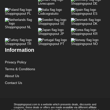
Livrecupom
Shoppingspout DE
Shoppingspout PL
Codicegratuito
Shoppingspout ES
Shoppingspout SE
Shoppingspout DK
Shoppingspout NL
Shoppingspout JP
Shoppingspout KR
Shoppingspout TR
Shoppingspout PT
Shoppingspout NO
Information
Privacy Policy
Terms & Conditions
About Us
Contact Us
Shoppingspout.com is a website which presents deals, discounts and
coupons; these deals or offers are made avaialble via different affiliate