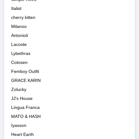
Italist
cherry kitten
Milanoo
Antonioli
Lacoste
Lybethras
Cotosen
Femboy Outfit
GRACE KARIN
Zolucky
JJ's House
Lingua Franca
MATO & HASH
Iyasson
Heart Earth