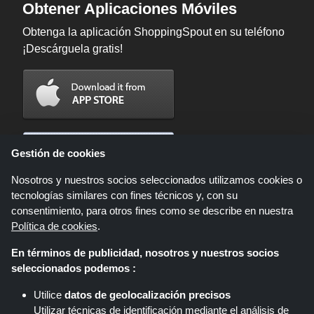
Obtener Aplicaciones Móviles
Obtenga la aplicación ShoppingSpout en su teléfono
¡Descárguela gratis!
Gestión de cookies
Nosotros y nuestros socios seleccionados utilizamos cookies o
tecnologías similares con fines técnicos y, con su
consentimiento, para otros fines como se describe en nuestra
Política de cookies
.
En términos de publicidad, nosotros y nuestros socios
Shoppingspout.com/es es un sitio web que presenta ofertas, descuentos y
seleccionados podemos :
cupones; Estas ofertas u ofertas están disponibles a través de diferentes
redes de afiliados. Shoppingspout.com/es o su personal no participan
Utilice
datos de geolocalización precisos
cuando usted realiza una compra a través de estos enlaces,
Utilizar técnicas de identificación mediante el análisis de
Shoppingspout.com/es gana comisiones únicamente a través de estos