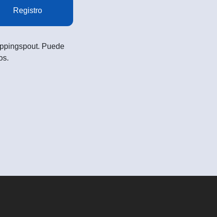
Registro
Shoppingspout. Puede
os.