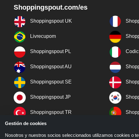
Shoppingspout.com/es
Shoppingspout UK
Shopp
Livrecupom
Shopp
Shoppingspout PL
Codic
Shoppingspout AU
Shopp
Shoppingspout SE
Shopp
Shoppingspout JP
Shopp
Shoppingspout TR
Shopp
Gestión de cookies
Shoppingspout NO
Nosotros y nuestros socios seleccionados utilizamos cookies o tec