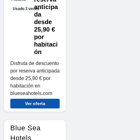
anticipa
Usado 3 veces
da
desde
25,90 €
por
habitaci
ón
Disfruta de descuento
por reserva anticipada
desde 25,90 € por
habitación en
blueseahotels.com
Ver oferta
Blue Sea
Hotels