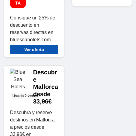
TA
Consigue un 25% de
descuento en
reservas directas en
blueseahotels.com.
Ver oferta
Descubr
e
Mallorca
desde
Usado 2 veces
33,96€
Descubra y reserve
destinos en Mallorca
a precios desde
33,96€ en