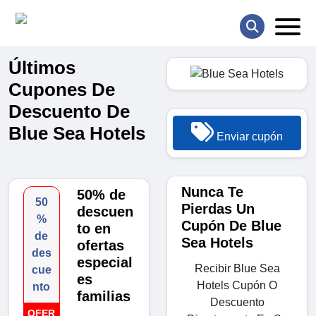
Últimos
Cupones De
Descuento De
Blue Sea Hotels
Enviar cupón
Nunca Te
50% de
50
Pierdas Un
descuen
%
Cupón De Blue
to en
de
Sea Hotels
ofertas
des
especial
Recibir Blue Sea
cue
es
Hotels Cupón O
nto
familias
Descuento
OFER