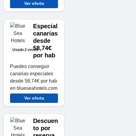
Ver oferta
Especial
canarias
desde
58,74€
Usado 2 veces
por hab
Puedes conseguir
canarias especiales
desde 58,74€ por hab
en blueseahotels.com
Ver oferta
Descuen
to por
reserva