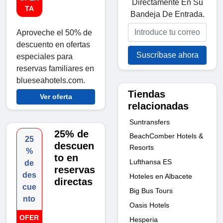
Directamente En Su
TA
Bandeja De Entrada.
Aproveche el 50% de
descuento en ofertas
Suscríbase ahora
especiales para
reservas familiares en
blueseahotels.com.
Tiendas
Ver oferta
relacionadas
Suntransfers
25% de
BeachComber Hotels &
25
descuen
Resorts
%
to en
Lufthansa ES
de
reservas
des
Hoteles en Albacete
directas
cue
Big Bus Tours
nto
Oasis Hotels
OFER
Hesperia