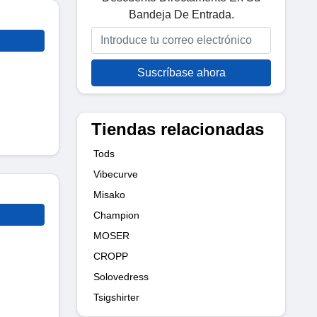
Bandeja De Entrada.
Suscríbase ahora
Tiendas relacionadas
Tods
Vibecurve
Misako
Champion
MOSER
CROPP
Solovedress
Tsigshirter