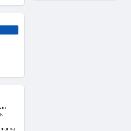
 in
ts.
e marina