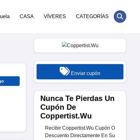
cuela
CASA
VÍVERES
CATEGORÍAS
Enviar cupón
go
Nunca Te Pierdas Un
Cupón De
Coppertist.Wu
Recibir Coppertist.Wu Cupón O
Descuento Directamente En Su