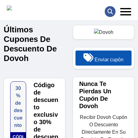
Últimos
Cupones De
Descuento De
Dovoh
Enviar cupón
Nunca Te
Código
30
Pierdas Un
de
%
Cupón De
descuen
de
Dovoh
to
des
exclusiv
Recibir Dovoh Cupón
cue
o 30%
O Descuento
nto
de
Directamente En Su
descuen
CÓDI