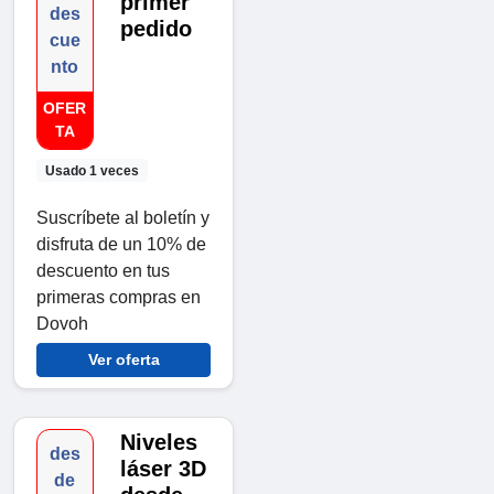
primer
des
pedido
cue
nto
OFER
TA
Usado 1 veces
Suscríbete al boletín y
disfruta de un 10% de
descuento en tus
primeras compras en
Dovoh
Ver oferta
Niveles
des
láser 3D
de