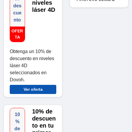
niveles
des
láser 4D
cue
nto
OFER
TA
Obtenga un 10% de
descuento en niveles
láser 4D
seleccionados en
Dovoh.
Ver oferta
10% de
10
descuen
%
to en tu
de