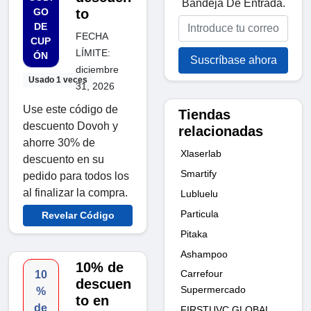
Bandeja De Entrada.
GO
to
DE
FECHA
CUP
LÍMITE:
ÓN
Suscríbase ahora
diciembre
Usado 1 veces
31, 2026
Use este código de
Tiendas
descuento Dovoh y
relacionadas
ahorre 30% de
Xlaserlab
descuento en su
Smartify
pedido para todos los
al finalizar la compra.
Lubluelu
Particula
Revelar Código
Pitaka
Ashampoo
10% de
Carrefour
10
descuen
Supermercado
%
to en
de
FIRSTUVC GLOBAL