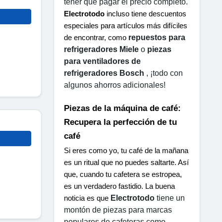
tener que pagar el precio completo.
Electrotodo
 incluso tiene descuentos 
especiales para artículos más difíciles 
repuestos para 
de encontrar, como 
refrigeradores Miele
 o 
piezas 
para ventiladores de 
refrigeradores Bosch
 , ¡todo con 
algunos ahorros adicionales!
Piezas de la máquina de café: 
Recupera la perfección de tu 
café
Si eres como yo, tu café de la mañana 
es un ritual que no puedes saltarte. Así 
que, cuando tu cafetera se estropea, 
es un verdadero fastidio. La buena 
Electrotodo
 tiene un 
noticia es que 
montón de piezas para marcas 
populares de cafeteras como 