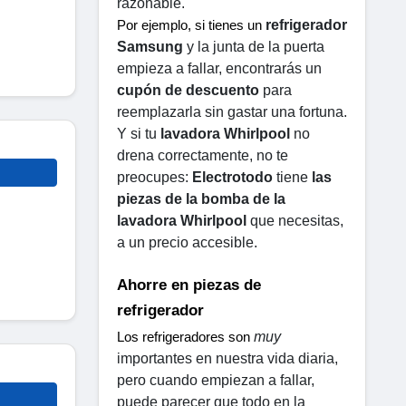
razonable.
refrigerador 
Por ejemplo, si tienes un 
Samsung
 y la junta de la puerta 
empieza a fallar, encontrarás un 
cupón de descuento
 para 
reemplazarla sin gastar una fortuna. 
Y si tu 
lavadora Whirlpool
 no 
drena correctamente, no te 
preocupes: 
Electrotodo
 tiene 
las 
piezas de la bomba de la 
lavadora Whirlpool
 que necesitas, 
a un precio accesible.
Ahorre en piezas de 
refrigerador
muy
Los refrigeradores son 
importantes en nuestra vida diaria, 
pero cuando empiezan a fallar, 
puede parecer que todo en la 