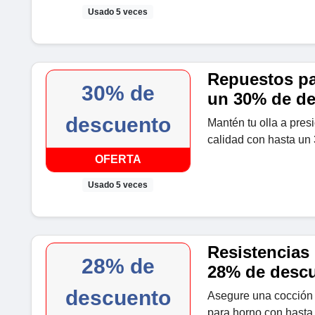
Usado 5 veces
Repuestos par
30% de
un 30% de d
descuento
Mantén tu olla a pres
calidad con hasta un
OFERTA
Usado 5 veces
Resistencias 
28% de
28% de desc
descuento
Asegure una cocción 
para horno con hasta