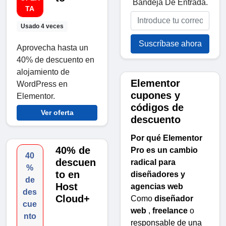
Bandeja De Entrada.
TA
Usado 4 veces
Suscríbase ahora
Aprovecha hasta un
40% de descuento en
alojamiento de
Elementor
WordPress en
cupones y
Elementor.
códigos de
Ver oferta
descuento
Por qué Elementor
40% de
Pro es un cambio
40
descuen
radical para
%
to en
diseñadores y
de
Host
agencias web
des
Cloud+
Como
diseñador
cue
web
,
freelance
o
nto
responsable de una