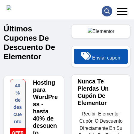
Últimos
Cupones De
Descuento De
Elementor
Enviar cupón
Nunca Te
Hosting
40
Pierdas Un
para
%
Cupón De
WordPre
de
Elementor
ss -
des
hasta
Recibir Elementor
cue
40% de
Cupón O Descuento
nto
descuen
Directamente En Su
to
OFER