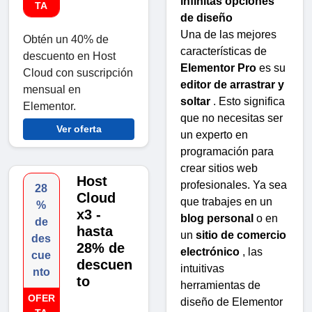
infinitas opciones
TA
de diseño
Una de las mejores
Obtén un 40% de
características de
descuento en Host
Elementor Pro
es su
Cloud con suscripción
editor de arrastrar y
mensual en
soltar
. Esto significa
Elementor.
que no necesitas ser
Ver oferta
un experto en
programación para
crear sitios web
Host
profesionales. Ya sea
28
Cloud
que trabajes en un
%
x3 -
blog personal
o en
de
hasta
un
sitio de comercio
des
28% de
electrónico
, las
cue
descuen
intuitivas
nto
to
herramientas de
OFER
diseño de Elementor