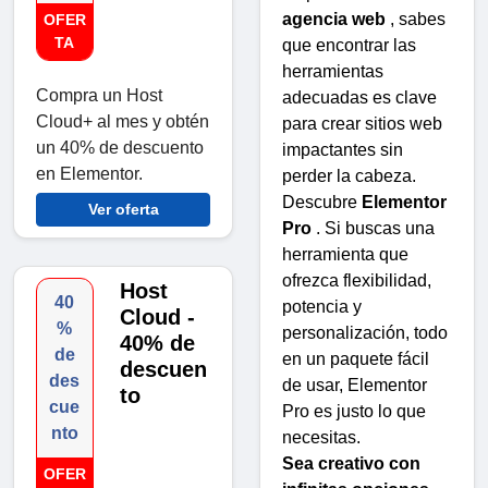
agencia web
, sabes
OFER
TA
que encontrar las
herramientas
Compra un Host
adecuadas es clave
Cloud+ al mes y obtén
para crear sitios web
un 40% de descuento
impactantes sin
en Elementor.
perder la cabeza.
Descubre
Elementor
Ver oferta
Pro
. Si buscas una
herramienta que
ofrezca flexibilidad,
Host
40
potencia y
Cloud -
%
personalización, todo
40% de
de
en un paquete fácil
descuen
des
de usar, Elementor
to
cue
Pro es justo lo que
nto
necesitas.
Sea creativo con
OFER