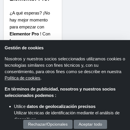
¿A qué esperas? ¡No
hay mejor momento
para empezar con
Elementor Pro
! Con
los cupones
Gestión de cookies
exclusivos de
Shoppingspout
,
Nosotros y nuestros socios seleccionados utilizamos cookies o
puedes conseguir
tecnologías similares con fines técnicos y, con su
ahorros increíbles
consentimiento, para otros fines como se describe en nuestra
mientras disfrutas de
Política de cookies
.
todas las funciones
En términos de publicidad, nosotros y nuestros socios
premium que ofrece
seleccionados podemos :
Elementor. Ya seas una
pequeña empresa
, un
Utilice
datos de geolocalización precisos
freelancer
o una
Utilizar técnicas de identificación mediante el análisis de
agencia web
,
dispositivos.
Rechazar/Opcionales
Aceptar todo
Elementor Pro tiene
Almacenar y/o acceder a información en un dispositivo