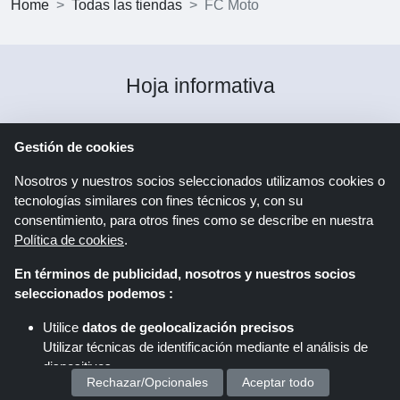
Home
Todas las tiendas
FC Moto
Hoja informativa
Gestión de cookies
Registro
Nosotros y nuestros socios seleccionados utilizamos cookies o
tecnologías similares con fines técnicos y, con su
Al hacer clic en "Registrarse", se registra para recibir
consentimiento, para otros fines como se describe en nuestra
el boletín informativo de Shoppingspout. Puede
Política de cookies
.
encontrar más información en la declaración de
protección de datos.
En términos de publicidad, nosotros y nuestros socios
seleccionados podemos :
Utilice
datos de geolocalización precisos
Síganos
en
Utilizar técnicas de identificación mediante el análisis de
dispositivos.
Rechazar/Opcionales
Aceptar todo
Almacenar y/o acceder a información en un dispositivo