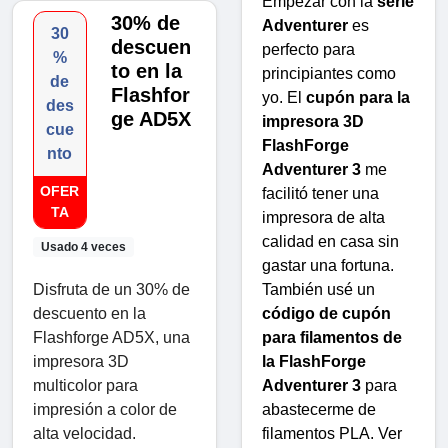
Empezar con la
serie
30% de
Adventurer
es
30
descuen
perfecto para
%
to en la
principiantes como
de
Flashfor
yo. El
cupón para la
des
ge AD5X
impresora 3D
cue
FlashForge
nto
Adventurer 3
me
OFER
facilitó tener una
TA
impresora de alta
calidad en casa sin
Usado 4 veces
gastar una fortuna.
Disfruta de un 30% de
También usé un
descuento en la
código de cupón
Flashforge AD5X, una
para filamentos de
impresora 3D
la FlashForge
multicolor para
Adventurer 3
para
impresión a color de
abastecerme de
alta velocidad.
filamentos PLA. Ver