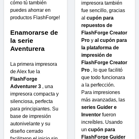
cómo tú también
impresora también
puedes ahorrar en
fue sencillo, gracias
productos FlashForge!
al
cupón para
repuestos de
Enamorarse de
FlashForge Creator
la serie
Pro
y
al cupón para
la plataforma de
Aventurera
impresión de
FlashForge Creator
La primera impresora
Pro
, lo que facilitó
de Alex fue la
que todo funcionara
FlashForge
a la perfección.
Adventurer 3
, una
Para impresiones
impresora compacta y
más avanzadas, las
silenciosa, perfecta
series Guider e
para principiantes. Su
Inventor
fueron
base de impresión
increíbles. Usando
autonivelante y su
un
cupón para
diseño cerrado
FlashForge Guider
facilitaron el inicio sin