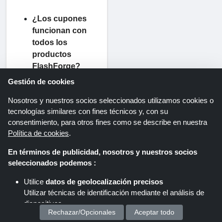
¿Los cupones
funcionan con
todos los
productos
FlashForge?
Los cupones son
Gestión de cookies
específicos para
Nosotros y nuestros socios seleccionados utilizamos cookies o
cada producto.
tecnologías similares con fines técnicos y, con su
Por ejemplo,
los
consentimiento, para otros fines como se describe en nuestra
códigos de
Política de cookies
.
cupón para el
En términos de publicidad, nosotros y nuestros socios
filamento PLA de
seleccionados podemos :
la impresora
FlashForge
Utilice
datos de geolocalización precisos
Adventurer 3
Utilizar técnicas de identificación mediante el análisis de
solo funcionan
dispositivos.
con filamentos
Rechazar/Opcionales
Aceptar todo
Almacenar y/o acceder a información en un dispositivo