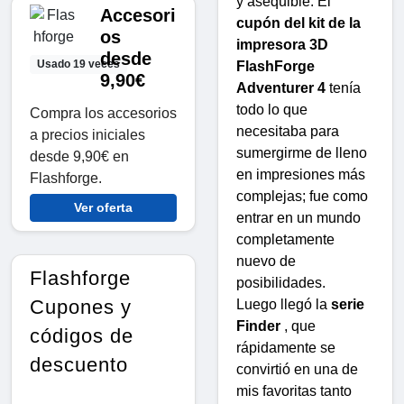
y asequible. El
Accesori
cupón del kit de la
os
impresora 3D
desde
Usado 19 veces
FlashForge
9,90€
Adventurer 4
tenía
todo lo que
Compra los accesorios
necesitaba para
a precios iniciales
sumergirme de lleno
desde 9,90€ en
en impresiones más
Flashforge.
complejas; fue como
Ver oferta
entrar en un mundo
completamente
nuevo de
Flashforge
posibilidades.
Cupones y
Luego llegó la
serie
Finder
, que
códigos de
rápidamente se
descuento
convirtió en una de
mis favoritas tanto