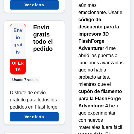
Ver oferta
aún más
emocionante. Usar el
código de
Envío
descuento para la
Env
gratis
impresora 3D
ío
todo el
FlashForge
grat
pedido
Adventurer 4
me
is
abrió las puertas a
funciones avanzadas
OFER
TA
que no había
probado antes,
Usado 7 veces
mientras que el
cupón de filamento
Disfrute de envío
para la FlashForge
gratuito para todos los
Adventurer 4
hizo
pedidos en Flashforge.
que experimentar
Ver oferta
con nuevos
materiales fuera fácil