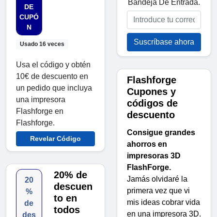
Bandeja De Entrada.
DE
CUPÓ
N
Suscríbase ahora
Usado 16 veces
Usa el código y obtén
10€ de descuento en
Flashforge
un pedido que incluya
Cupones y
una impresora
códigos de
Flashforge en
descuento
Flashforge.
Consigue grandes
Revelar Código
ahorros en
impresoras 3D
FlashForge.
20% de
Jamás olvidaré la
20
descuen
primera vez que vi
%
to en
mis ideas cobrar vida
de
todos
en una impresora 3D.
des