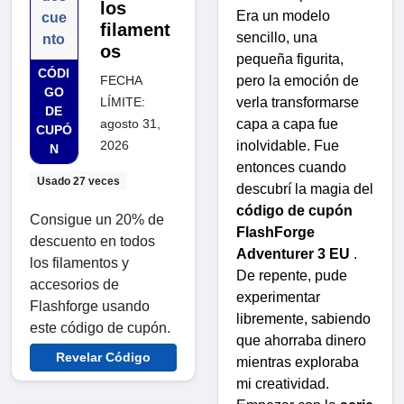
los
Era un modelo
cue
filament
sencillo, una
nto
os
pequeña figurita,
CÓDI
pero la emoción de
FECHA
GO
verla transformarse
LÍMITE:
DE
capa a capa fue
agosto 31,
CUPÓ
inolvidable. Fue
2026
N
entonces cuando
Usado 27 veces
descubrí la magia del
código de cupón
Consigue un 20% de
FlashForge
descuento en todos
Adventurer 3 EU
.
los filamentos y
De repente, pude
accesorios de
experimentar
Flashforge usando
libremente, sabiendo
este código de cupón.
que ahorraba dinero
Revelar Código
mientras exploraba
mi creatividad.