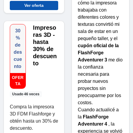
cómo la impresora
Ver oferta
trabajaba con
diferentes colores y
texturas convirtió mi
Impreso
30
sala de estar en un
ras 3D -
%
pequeño taller, y el
hasta
de
cupón oficial de la
30% de
des
FlashForge
descuen
cue
Adventurer 3
me dio
to
nto
la confianza
necesaria para
OFER
probar nuevos
TA
proyectos sin
Usado 46 veces
preocuparme por los
costos.
Compra la impresora
Cuando actualicé a
3D FDM Flashforge y
la
FlashForge
obtén hasta un 30% de
Adventurer 4
, la
descuento.
experiencia se volvió