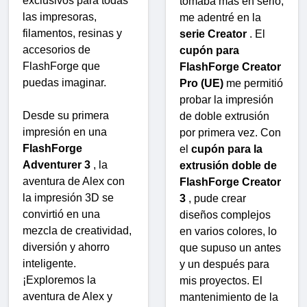
exclusivos para todas
tomaba más en serio,
las impresoras,
me adentré en la
filamentos, resinas y
serie Creator
. El
accesorios de
cupón para
FlashForge que
FlashForge Creator
puedas imaginar.
Pro (UE)
me permitió
probar la impresión
Desde su primera
de doble extrusión
impresión en una
por primera vez. Con
FlashForge
el
cupón para la
Adventurer 3
, la
extrusión doble de
aventura de Alex con
FlashForge Creator
la impresión 3D se
3
, pude crear
convirtió en una
diseños complejos
mezcla de creatividad,
en varios colores, lo
diversión y ahorro
que supuso un antes
inteligente.
y un después para
¡Exploremos la
mis proyectos. El
aventura de Alex y
mantenimiento de la