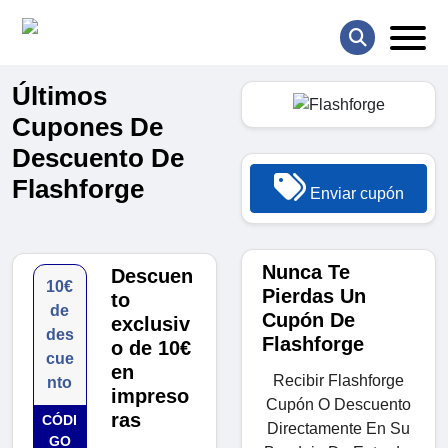
Últimos
Cupones De
Descuento De
Flashforge
Enviar cupón
Nunca Te
Descuen
10€
Pierdas Un
to
de
Cupón De
exclusiv
des
Flashforge
o de 10€
cue
en
Recibir Flashforge
nto
impreso
Cupón O Descuento
ras
CÓDI
Directamente En Su
GO