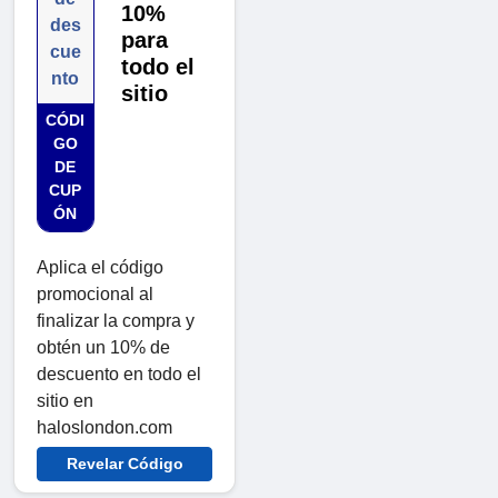
10%
des
para
cue
todo el
nto
sitio
CÓDI
GO
DE
CUP
ÓN
Aplica el código
promocional al
finalizar la compra y
obtén un 10% de
descuento en todo el
sitio en
haloslondon.com
Revelar Código