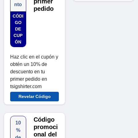
primer
nto
pedido
CÓDI
GO
DE
CUP
ÓN
Haz clic en el cupón y
obtén un 10% de
descuento en tu
primer pedido en
tsigshirter.com
Revelar Código
Código
10
promoci
%
onal del
de