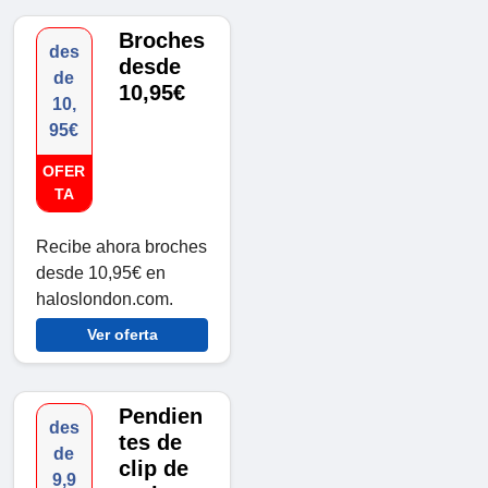
Broches
des
desde
de
10,95€
10,
95€
OFER
TA
Recibe ahora broches
desde 10,95€ en
haloslondon.com.
Ver oferta
Pendien
des
tes de
de
clip de
9,9