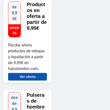
Product
de
os en
9,9
oferta a
5€
partir de
9,95€
OFER
TA
Recibe ahora
productos de rebajas
y liquidación a partir
de 9,95€ en
haloslondon.com.
Ver oferta
Pulsera
des
s de
de
hombre
6,9