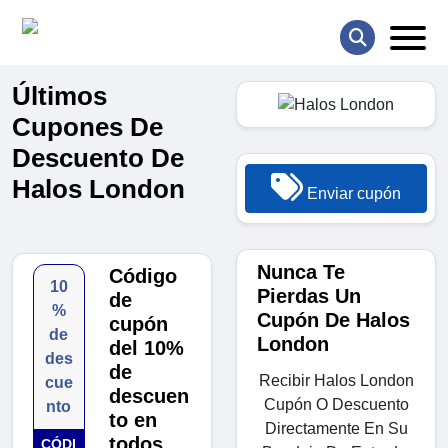
Últimos
Cupones De
Descuento De
Halos London
Enviar cupón
Nunca Te
Código
10
Pierdas Un
de
%
Cupón De Halos
cupón
de
London
del 10%
des
de
Recibir Halos London
cue
descuen
Cupón O Descuento
nto
to en
Directamente En Su
todos
CÓDI