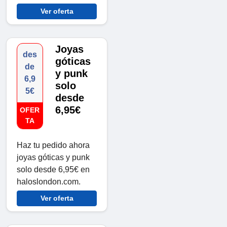
Ver oferta
Joyas
des
góticas
de
y punk
6,9
solo
5€
desde
6,95€
OFER
TA
Haz tu pedido ahora
joyas góticas y punk
solo desde 6,95€ en
haloslondon.com.
Ver oferta