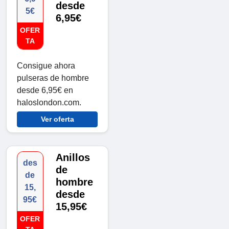
desde
5€
6,95€
OFER
TA
Consigue ahora
pulseras de hombre
desde 6,95€ en
haloslondon.com.
Ver oferta
Anillos
des
de
de
hombre
15,
desde
95€
15,95€
OFER