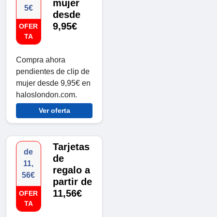
mujer
5€
desde
9,95€
OFER
TA
Compra ahora
pendientes de clip de
mujer desde 9,95€ en
haloslondon.com.
Ver oferta
Tarjetas
de
de
11,
regalo a
56€
partir de
11,56€
OFER
TA