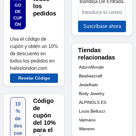
Bandeja De Entrada.
GO
los
DE
pedidos
CUP
ÓN
Suscríbase ahora
Usa el código de
cupón y obtén un 10%
Tiendas
de descuento en
relacionadas
todos los pedidos en
AdornMonde
haloslondon.com
Beebeecraft
Revelar Código
Jewelhalo
Body Jewelry
Código
ALPINOLS ES
10
de
Louis Bellucci
%
cupón
de
Valmano
del 10%
des
Waneon
para el
cue