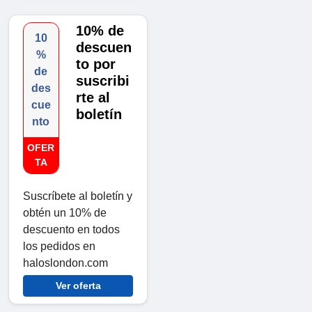
10% de
10
descuen
%
to por
de
suscribi
des
rte al
cue
boletín
nto
OFER
TA
Suscríbete al boletín y
obtén un 10% de
descuento en todos
los pedidos en
haloslondon.com
Ver oferta