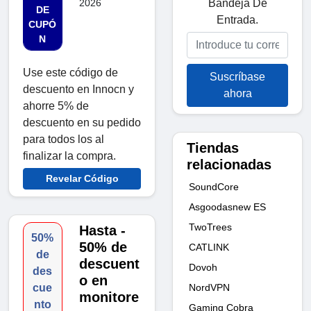
Bandeja De
2026
DE
Entrada.
CUPÓ
N
Use este código de
Suscríbase
descuento en Innocn y
ahora
ahorre 5% de
descuento en su pedido
para todos los al
Tiendas
finalizar la compra.
relacionadas
Revelar Código
SoundCore
Asgoodasnew ES
TwoTrees
Hasta -
50%
50% de
CATLINK
de
descuent
Dovoh
des
o en
NordVPN
cue
monitore
nto
Gaming Cobra