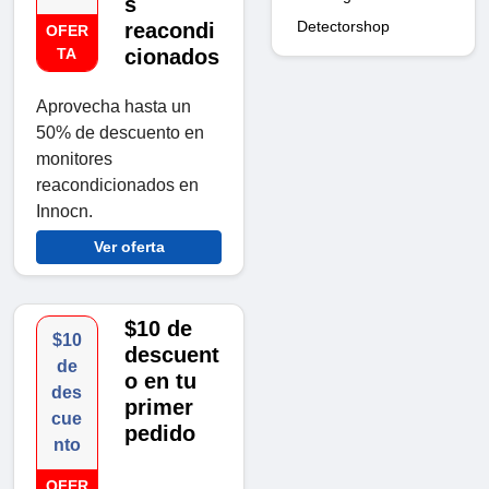
s
Detectorshop
reacondi
OFER
TA
cionados
Aprovecha hasta un
50% de descuento en
monitores
reacondicionados en
Innocn.
Ver oferta
$10 de
$10
descuent
de
o en tu
des
primer
cue
pedido
nto
OFER