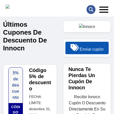
Últimos
Cupones De
Descuento De
Innocn
Enviar cupón
Nunca Te
Código
5%
Pierdas Un
5% de
de
Cupón De
descuent
des
Innocn
o
cue
Recibir Innocn
FECHA
nto
Cupón O Descuento
LÍMITE:
CÓDI
Directamente En Su
diciembre 31,
GO