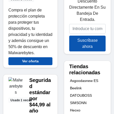
Descuento
Directamente En Su
Compra el plan de
Bandeja De
protección completa
Entrada.
para proteger tus
dispositivos, tu
privacidad y tu identidad
Suscríbase
y además consigue un
ahora
50% de descuento en
Malwarebytes.
Ver oferta
Tiendas
relacionadas
Segurida
Asgoodasnew ES
d
Beelink
estándar
DATOUBOSS
por
Usado 1 veces
SIMSONN
$44,99 al
año
Heoxo