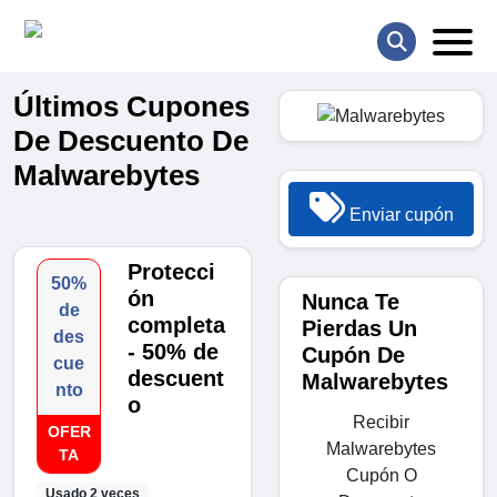
Últimos Cupones
De Descuento De
Malwarebytes
Enviar cupón
Protecci
50%
ón
Nunca Te
de
completa
Pierdas Un
des
- 50% de
Cupón De
cue
descuent
Malwarebytes
nto
o
Recibir
OFER
Malwarebytes
TA
Cupón O
Usado 2 veces