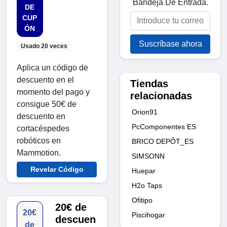
Bandeja De Entrada.
DE
CUP
ÓN
Suscríbase ahora
Usado 20 veces
Aplica un código de
descuento en el
Tiendas
momento del pago y
relacionadas
consigue 50€ de
Orion91
descuento en
PcComponentes ES
cortacéspedes
robóticos en
BRICO DEPÔT_ES
Mammotion.
SIMSONN
Revelar Código
Huepar
H2o Taps
Ofitipo
20€ de
20€
Piscihogar
descuen
de