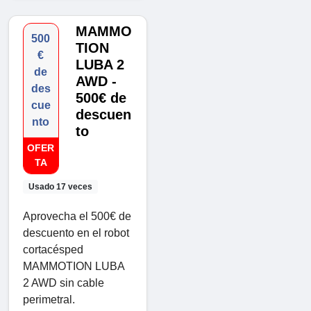
MAMMO
500
TION
€
LUBA 2
de
AWD -
des
500€ de
cue
descuen
nto
to
OFER
TA
Usado 17 veces
Aprovecha el 500€ de
descuento en el robot
cortacésped
MAMMOTION LUBA
2 AWD sin cable
perimetral.