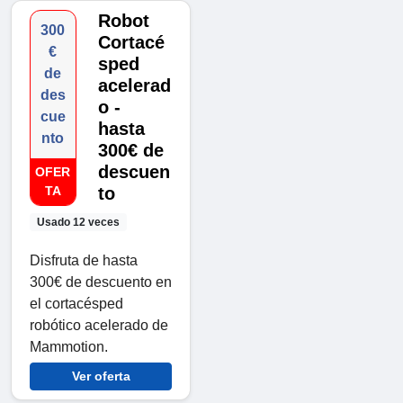
Robot
300
Cortacé
€
sped
de
acelerad
des
o -
cue
hasta
nto
300€ de
descuen
OFER
TA
to
Usado 12 veces
Disfruta de hasta
300€ de descuento en
el cortacésped
robótico acelerado de
Mammotion.
Ver oferta