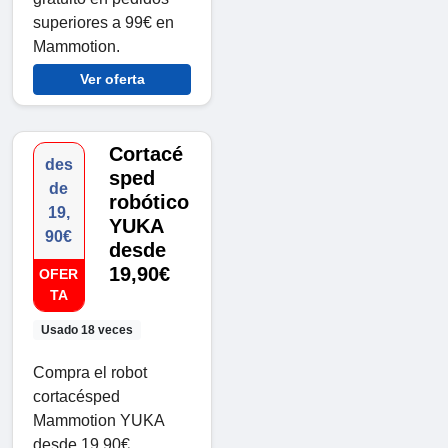
superiores a 99€ en
Mammotion.
Ver oferta
Cortacé
des
sped
de
robótico
19,
YUKA
90€
desde
19,90€
OFER
TA
Usado 18 veces
Compra el robot
cortacésped
Mammotion YUKA
desde 19,90€.