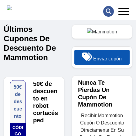
Últimos
Cupones De
Descuento De
Mammotion
Enviar cupón
Nunca Te
50€ de
50€
Pierdas Un
descuen
de
Cupón De
to en
des
Mammotion
robot
cue
cortacés
Recibir Mammotion
nto
ped
Cupón O Descuento
CÓDI
Directamente En Su
GO