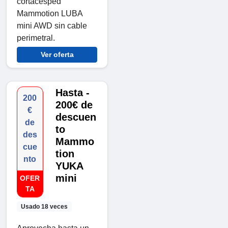
cortacésped
Mammotion LUBA
mini AWD sin cable
perimetral.
Ver oferta
Hasta -
200
200€ de
€
descuen
de
to
des
Mammo
cue
tion
nto
YUKA
mini
OFER
TA
Usado 18 veces