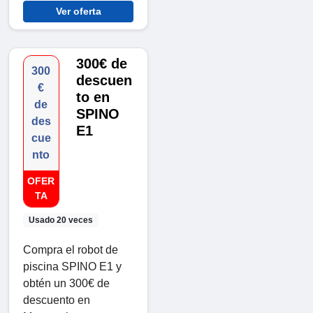
Ver oferta
300€ de
300
descuen
€
to en
de
SPINO
des
E1
cue
nto
OFER
TA
Usado 20 veces
Compra el robot de
piscina SPINO E1 y
obtén un 300€ de
descuento en