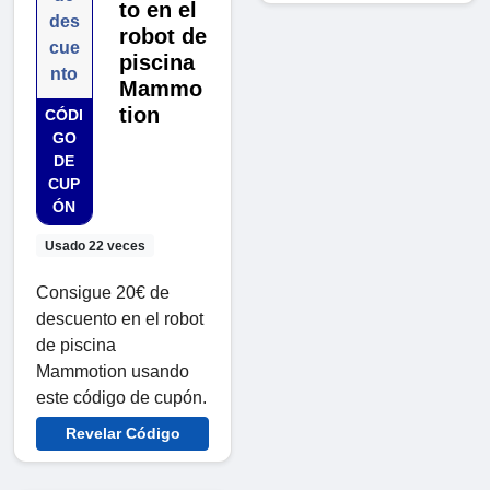
to en el
des
robot de
cue
piscina
nto
Mammo
tion
CÓDI
GO
DE
CUP
ÓN
Usado 22 veces
Consigue 20€ de
descuento en el robot
de piscina
Mammotion usando
este código de cupón.
Revelar Código