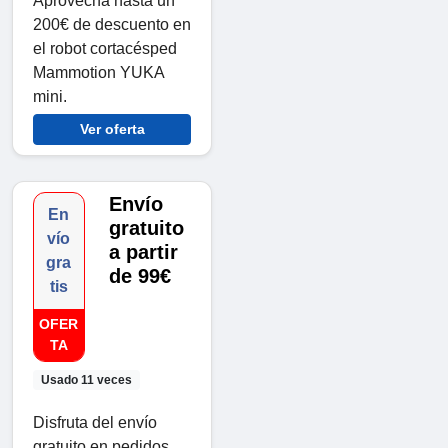
Aprovecha hasta un
200€ de descuento en
el robot cortacésped
Mammotion YUKA
mini.
Ver oferta
Envío
En
gratuito
vío
a partir
gra
de 99€
tis
OFER
TA
Usado 11 veces
Disfruta del envío
gratuito en pedidos