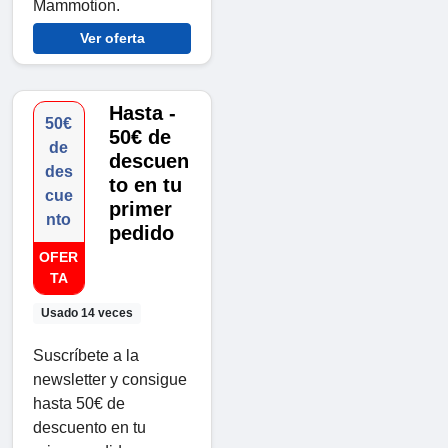
Mammotion.
Ver oferta
Hasta -
50€
50€ de
de
descuen
des
to en tu
cue
primer
nto
pedido
OFER
TA
Usado 14 veces
Suscríbete a la
newsletter y consigue
hasta 50€ de
descuento en tu