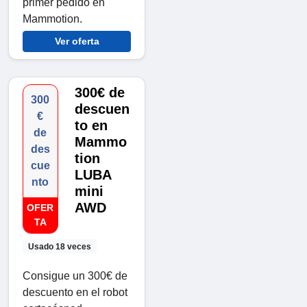
primer pedido en
Mammotion.
Ver oferta
300€ de
300
descuen
€
to en
de
Mammo
des
tion
cue
LUBA
nto
mini
AWD
OFER
TA
Usado 18 veces
Consigue un 300€ de
descuento en el robot