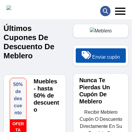
Últimos
Cupones De
Descuento De
Meblero
Enviar cupón
Nunca Te
Muebles
50%
Pierdas Un
- hasta
de
Cupón De
50% de
des
Meblero
descuent
cue
o
Recibir Meblero
nto
Cupón O Descuento
OFER
Directamente En Su
TA