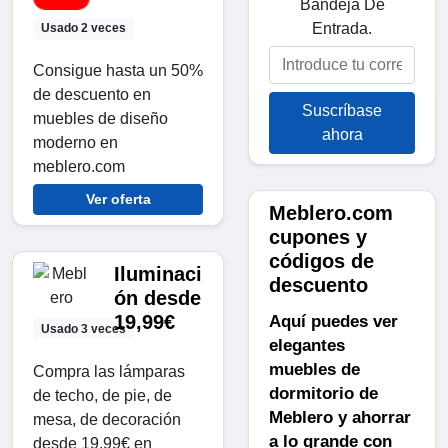
Bandeja De
Entrada.
Usado 2 veces
Consigue hasta un 50%
de descuento en
Suscríbase
muebles de diseño
ahora
moderno en
meblero.com
Ver oferta
Meblero.com
cupones y
códigos de
Iluminaci
descuento
ón desde
Aquí puedes ver
19,99€
Usado 3 veces
elegantes
muebles de
Compra las lámparas
dormitorio de
de techo, de pie, de
Meblero y ahorrar
mesa, de decoración
a lo grande con
desde 19,99€ en