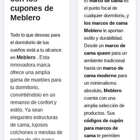
El
marco de cama
es
cupones de
el punto focal de
Meblero
cualquier dormitorio, y
los marcos de cama
Meblero
le aportan
Todo lo que deseas para 
estilo y durabilidad.
el dormitorio de tus 
Desde un
marco de
sueños está a tu alcance 
cama queen
para un
Meblero
 . Esta 
en 
ambiente tradicional
innovadora marca 
hasta un
marco de
ofrece una amplia 
cama moderno
para
gama de muebles para 
un minimalismo
tu dormitorio, 
absoluto,
Meblero
convirtiéndolo en un 
cuenta con una
remanso de confort y 
amplia selección de
estilo. Ya sean 
productos. Sus
elegantes estructuras 
códigos de cupón
de cama, lujosos 
para marcos de
colchones o mesitas de 
cama
te permiten
noche de alta gama, 