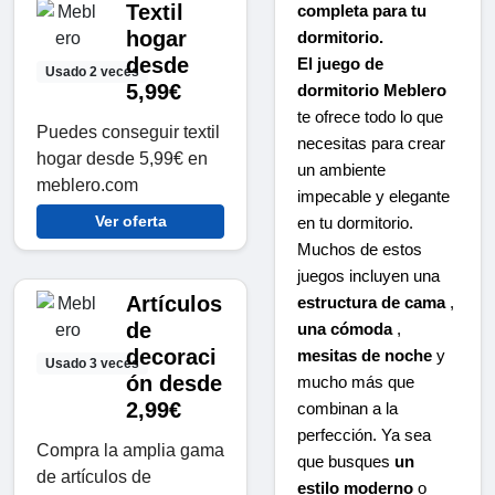
Textil
completa para tu
hogar
dormitorio.
desde
El juego de
Usado 2 veces
5,99€
dormitorio Meblero
te ofrece todo lo que
Puedes conseguir textil
necesitas para crear
hogar desde 5,99€ en
un ambiente
meblero.com
impecable y elegante
Ver oferta
en tu dormitorio.
Muchos de estos
juegos incluyen una
Artículos
estructura de cama
,
de
una cómoda
,
decoraci
mesitas de noche
y
Usado 3 veces
ón desde
mucho más que
2,99€
combinan a la
perfección. Ya sea
Compra la amplia gama
que busques
un
de artículos de
estilo moderno
o