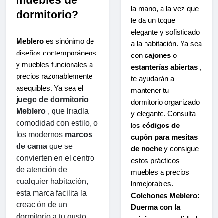
muebles de 
la mano, a la vez que
dormitorio?
le da un toque
elegante y sofisticado
Meblero
 es sinónimo de 
a la habitación. Ya sea
diseños contemporáneos 
con
cajones
o
y muebles funcionales a 
estanterías abiertas
,
precios razonablemente 
te ayudarán a
asequibles. Ya sea el 
mantener tu
juego de dormitorio 
dormitorio organizado
Meblero
 , que irradia 
y elegante. Consulta
comodidad con estilo, o 
los
códigos de
los modernos 
marcos 
cupón para mesitas
de cama
 que se 
de noche
y consigue
convierten en el centro 
estos prácticos
de atención de 
muebles a precios
cualquier habitación, 
inmejorables.
esta marca facilita la 
Colchones Meblero:
creación de un 
Duerma con la
dormitorio a tu gusto.