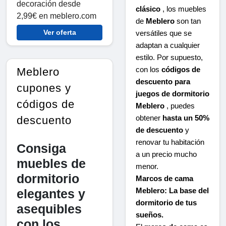
decoración desde
clásico
, los muebles
2,99€ en meblero.com
de
Meblero
son tan
Ver oferta
versátiles que se
adaptan a cualquier
estilo. Por supuesto,
Meblero
con los
códigos de
descuento para
cupones y
juegos de dormitorio
códigos de
Meblero
, puedes
descuento
obtener
hasta un 50%
de descuento
y
renovar tu habitación
Consiga
a un precio mucho
muebles de
menor.
dormitorio
Marcos de cama
elegantes y
Meblero: La base del
dormitorio de tus
asequibles
sueños.
con los