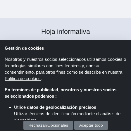
Hoja informativa
Gestión de cookies
Registro
Nosotros y nuestros socios seleccionados utilizamos cookies o
tecnologías similares con fines técnicos y, con su
Al hacer clic en "Registrarse", se registra para recibir
consentimiento, para otros fines como se describe en nuestra
el boletín informativo de Shoppingspout. Puede
Política de cookies
.
encontrar más información en la declaración de
En términos de publicidad, nosotros y nuestros socios
protección de datos.
seleccionados podemos :
Utilice
datos de geolocalización precisos
Utilizar técnicas de identificación mediante el análisis de
Síganos
en
dispositivos.
Rechazar/Opcionales
Aceptar todo
Almacenar y/o acceder a información en un dispositivo