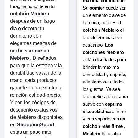
máxima comodidad.
Imagina hundirte en tu 
Su
somier
puede ser
colchón Meblero
un elemento clave de
después de un largo 
la moda, pero es el
día o decorar tu 
colchón Meblero
el
dormitorio con 
que determinará su
elegantes mesitas de 
descanso.
Los
noche y 
armarios 
colchones Meblero
Meblero
 . Diseñados 
están diseñados para
para que la estética y la 
brindar la máxima
durabilidad vayan de la 
comodidad y soporte,
mano, cada producto 
adaptándose a todos
garantiza una excelente 
los gustos. Ya sea
relación calidad-precio. 
que prefiera una cama
Y con los códigos de 
suave con
espuma
descuento exclusivos 
viscoelástica
o firme
de Meblero
 disponibles 
y con soporte con un
en 
ShoppingSpout
 , 
colchón más firme
,
estás un paso más 
Meblero
tiene algo