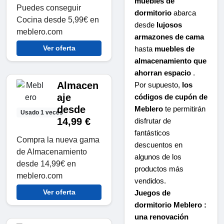
muebles de
Puedes conseguir
dormitorio
abarca
Cocina desde 5,99€ en
desde
lujosos
meblero.com
armazones de cama
Ver oferta
hasta
muebles de
almacenamiento que
ahorran espacio
.
Almacen
Por supuesto,
los
aje
códigos de cupón de
desde
Meblero
te permitirán
Usado 1 veces
14,99 €
disfrutar de
fantásticos
Compra la nueva gama
descuentos en
de Almacenamiento
algunos de los
desde 14,99€ en
productos más
meblero.com
vendidos.
Ver oferta
Juegos de
dormitorio Meblero :
una renovación