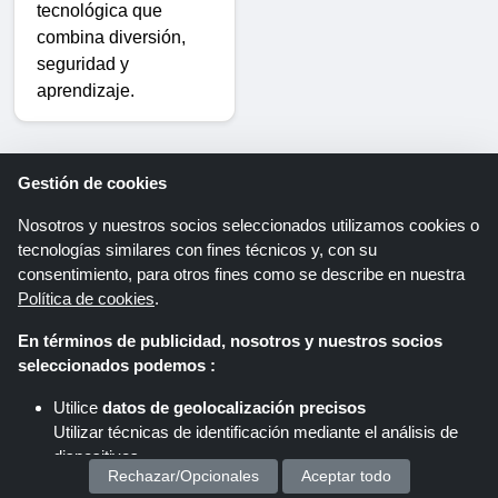
tecnológica que
combina diversión,
seguridad y
aprendizaje.
Xplora FAQs
Gestión de cookies
Nosotros y nuestros socios seleccionados utilizamos cookies o
¿Puedo usar
tecnologías similares con fines técnicos y, con su
cupones de
consentimiento, para otros fines como se describe en nuestra
Xplora en
Política de cookies
.
accesorios?
En términos de publicidad, nosotros y nuestros socios
¡Sí! Cupones
seleccionados podemos :
como
el código de 
descuento del 30 
Utilice
datos de geolocalización precisos
% para el 
Utilizar técnicas de identificación mediante el análisis de
dispositivos.
cargador del reloj 
Rechazar/Opcionales
Aceptar todo
Almacenar y/o acceder a información en un dispositivo
inteligente Xplora