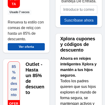
Bandeja De Entrada.
TA
Usado 7 veces
Suscríbase ahora
Renueva tu estilo con
correas de reloj con
hasta un 85% de
Xplora cupones
descuento.
y códigos de
Ver oferta
descuento
Ahorra en relojes
Outlet -
inteligentes Xplora y
85
Hasta
mantén a tus hijos
%
un 85%
seguros.
de
de
Todos los padres
des
descuen
quieren que sus hijos
cue
to
exploren el mundo de
nto
forma segura, se
mantengan activos y
OFER