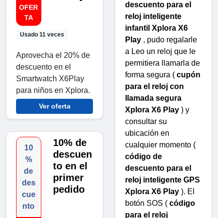
descuento para el
OFER
reloj inteligente
TA
infantil Xplora X6
Usado 11 veces
Play
, pudo regalarle
a Leo un reloj que le
Aprovecha el 20% de
permitiera llamarla de
descuento en el
forma segura (
cupón
Smartwatch X6Play
para el reloj con
para niños en Xplora.
llamada segura
Ver oferta
Xplora X6 Play
) y
consultar su
ubicación en
10% de
cualquier momento (
10
descuen
código de
%
to en el
descuento para el
de
primer
reloj inteligente GPS
des
pedido
Xplora X6 Play
). El
cue
botón SOS (
código
nto
para el reloj