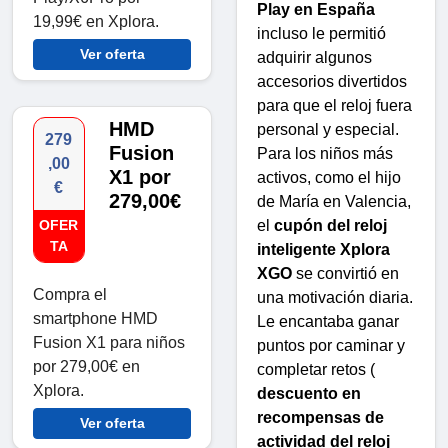
Play en España
19,99€ en Xplora.
incluso le permitió
Ver oferta
adquirir algunos
accesorios divertidos
para que el reloj fuera
HMD
personal y especial.
279
Fusion
Para los niños más
,00
X1 por
activos, como el hijo
€
279,00€
de María en Valencia,
el
cupón del reloj
OFER
TA
inteligente Xplora
XGO
se convirtió en
Compra el
una motivación diaria.
smartphone HMD
Le encantaba ganar
Fusion X1 para niños
puntos por caminar y
por 279,00€ en
completar retos (
Xplora.
descuento en
recompensas de
Ver oferta
actividad del reloj