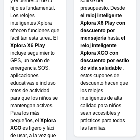
salirse del
y el bienestar de tu
presupuesto. Desde
hijo es fundamental.
el reloj inteligente
Los relojes
Xplora X6 Play con
inteligentes Xplora
descuento por
ofrecen funciones que
mensajería
hasta
el
facilitan esta tarea. El
reloj inteligente
Xplora X6 Play
Xplora XGO con
incluye seguimiento
descuento por estilo
GPS, un botón de
de vida saludable
,
emergencia SOS,
estos cupones de
aplicaciones
descuento hacen que
educativas e incluso
los relojes
retos de actividad
inteligentes de alta
para que los niños se
calidad para niños
mantengan activos.
sean accesibles y
Para los más
prácticos para todas
pequeños, el
Xplora
las familias.
XGO
es ligero y fácil
de usar, a la vez que