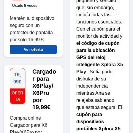
pequeño y sencillo
Usado 5 veces
que, sin embargo,
incluía todas las
Mantén tu dispositivo
funciones esenciales.
seguro con un
Con el cupón para el
protector de pantalla
monitor de actividad y
por solo 16,99 €.
el código de cupón
Ver oferta
para la ubicación
GPS del reloj
inteligente Xplora X5
Cargado
Play
, Sofía pudo
19,
r para
disfrutar de su
99€
X6Play/
independencia
X6Pro
mientras Ana se
OFER
TA
por
relajaba sabiendo
19,99€
que estaba segura. El
cupón para
Compra online
dispositivos
Cargador para X6
portátiles Xplora X5
Play/X6Pro por