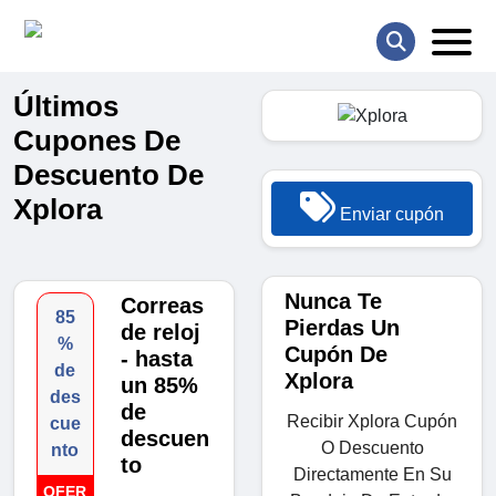
Últimos
Cupones De
Descuento De
Xplora
Enviar cupón
Nunca Te
Correas
85
Pierdas Un
de reloj
%
Cupón De
- hasta
de
Xplora
un 85%
des
de
Recibir Xplora Cupón
cue
descuen
O Descuento
nto
to
Directamente En Su
OFER