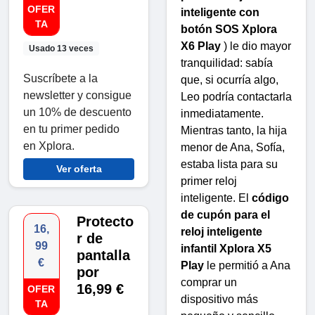
OFER
inteligente con
TA
botón SOS Xplora
X6 Play
) le dio mayor
Usado 13 veces
tranquilidad: sabía
Suscríbete a la
que, si ocurría algo,
newsletter y consigue
Leo podría contactarla
un 10% de descuento
inmediatamente.
en tu primer pedido
Mientras tanto, la hija
en Xplora.
menor de Ana, Sofía,
estaba lista para su
Ver oferta
primer reloj
inteligente. El
código
de cupón para el
Protecto
16,
reloj inteligente
r de
99
infantil Xplora X5
pantalla
€
Play
le permitió a Ana
por
comprar un
16,99 €
OFER
dispositivo más
TA