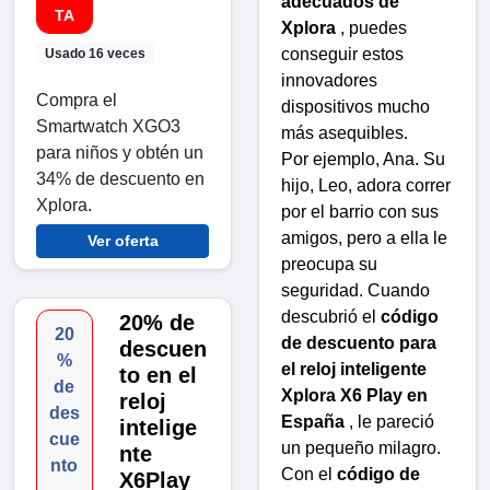
adecuados de
TA
Xplora
, puedes
conseguir estos
Usado 16 veces
innovadores
Compra el
dispositivos mucho
Smartwatch XGO3
más asequibles.
para niños y obtén un
Por ejemplo, Ana. Su
34% de descuento en
hijo, Leo, adora correr
Xplora.
por el barrio con sus
amigos, pero a ella le
Ver oferta
preocupa su
seguridad. Cuando
descubrió el
código
20% de
20
de descuento para
descuen
%
el reloj inteligente
to en el
de
Xplora X6 Play en
reloj
des
España
, le pareció
intelige
cue
un pequeño milagro.
nte
nto
Con el
código de
X6Play