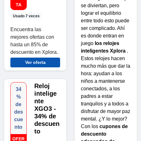
TA
se diviertan, pero
lograr el equilibrio
Usado 7 veces
entre todo esto puede
ser complicado. Ahí
Encuentra las
es donde entran en
mejores ofertas con
juego
los relojes
hasta un 85% de
inteligentes Xplora
.
descuento en Xplora.
Estos relojes hacen
Ver oferta
mucho más que dar la
hora: ayudan a los
niños a mantenerse
Reloj
conectados, a los
34
intelige
padres a estar
%
nte
tranquilos y a todos a
de
XGO3 -
disfrutar de mayor paz
des
34% de
mental. ¿Y lo mejor?
cue
descuen
Con los
cupones de
nto
to
descuento
OFER