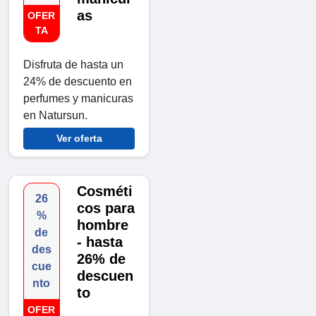
as
OFER
TA
Disfruta de hasta un
24% de descuento en
perfumes y manicuras
en Natursun.
Ver oferta
Cosméti
26
cos para
%
hombre
de
- hasta
des
26% de
cue
descuen
nto
to
OFER