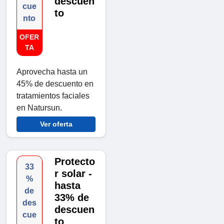
descuen
cue
to
nto
OFER
TA
Aprovecha hasta un
45% de descuento en
tratamientos faciales
en Natursun.
Ver oferta
Protecto
33
r solar -
%
hasta
de
33% de
des
descuen
cue
to