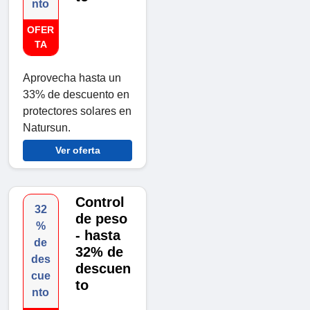
nto
OFER
TA
Aprovecha hasta un
33% de descuento en
protectores solares en
Natursun.
Ver oferta
Control
32
de peso
%
- hasta
de
32% de
des
descuen
cue
to
nto