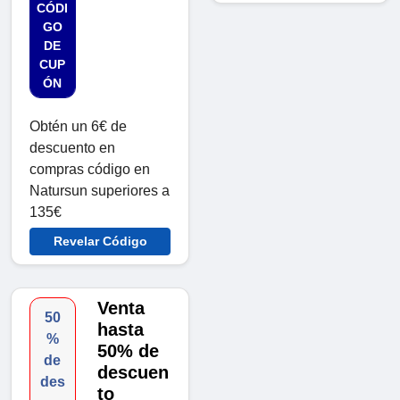
CÓDI
GO
DE
CUP
ÓN
Obtén un 6€ de
descuento en
compras código en
Natursun superiores a
135€
Revelar Código
Venta
50
hasta
%
50% de
de
descuen
des
to