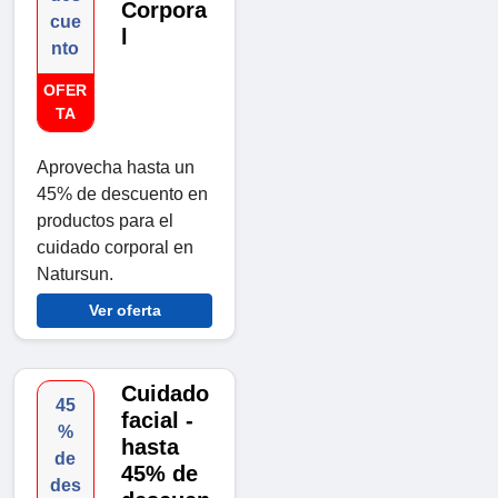
Corpora
cue
l
nto
OFER
TA
Aprovecha hasta un
45% de descuento en
productos para el
cuidado corporal en
Natursun.
Ver oferta
Cuidado
45
facial -
%
hasta
de
45% de
des