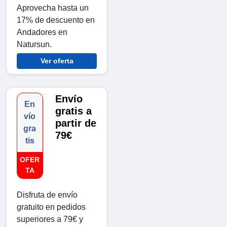
Aprovecha hasta un
17% de descuento en
Andadores en
Natursun.
Ver oferta
Envío
En
gratis a
vío
partir de
gra
79€
tis
OFER
TA
Disfruta de envío
gratuito en pedidos
superiores a 79€ y