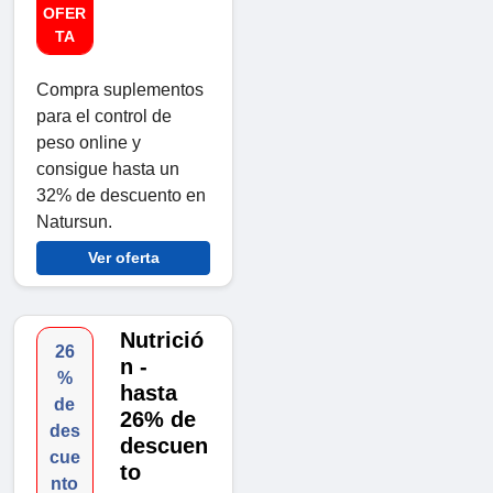
OFER
TA
Compra suplementos
para el control de
peso online y
consigue hasta un
32% de descuento en
Natursun.
Ver oferta
Nutrició
26
n -
%
hasta
de
26% de
des
descuen
cue
to
nto