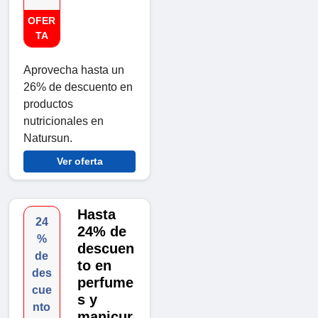
OFER
TA
Aprovecha hasta un
26% de descuento en
productos
nutricionales en
Natursun.
Ver oferta
Hasta
24
24% de
%
descuen
de
to en
des
perfume
cue
s y
nto
manicur