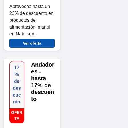
Aprovecha hasta un
23% de descuento en
productos de
alimentación infantil
en Natursun.
Ver oferta
Andador
17
es -
%
hasta
de
17% de
des
descuen
cue
to
nto
OFER
TA