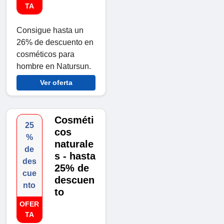
TA
Consigue hasta un
26% de descuento en
cosméticos para
hombre en Natursun.
Ver oferta
Cosméti
25
cos
%
naturale
de
s - hasta
des
25% de
cue
descuen
nto
to
OFER
TA