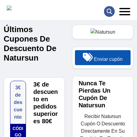
Últimos
Cupones De
Descuento De
Natursun
Enviar cupón
Nunca Te
3€ de
3€
Pierdas Un
descuen
de
Cupón De
to en
des
Natursun
pedidos
cue
superior
Recibir Natursun
nto
es 80€
Cupón O Descuento
CÓDI
Directamente En Su
GO