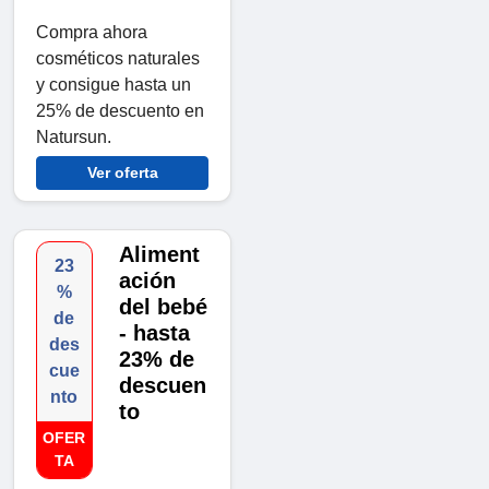
Compra ahora
cosméticos naturales
y consigue hasta un
25% de descuento en
Natursun.
Ver oferta
Aliment
23
ación
%
del bebé
de
- hasta
des
23% de
cue
descuen
nto
to
OFER
TA