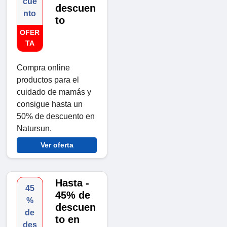
cue
descuen
nto
to
OFER
TA
Compra online
productos para el
cuidado de mamás y
consigue hasta un
50% de descuento en
Natursun.
Ver oferta
Hasta -
45
45% de
%
descuen
de
to en
des