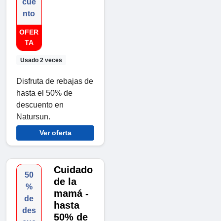
cue
nto
OFER
TA
Usado 2 veces
Disfruta de rebajas de
hasta el 50% de
descuento en
Natursun.
Ver oferta
Cuidado
50
de la
%
mamá -
de
hasta
des
50% de