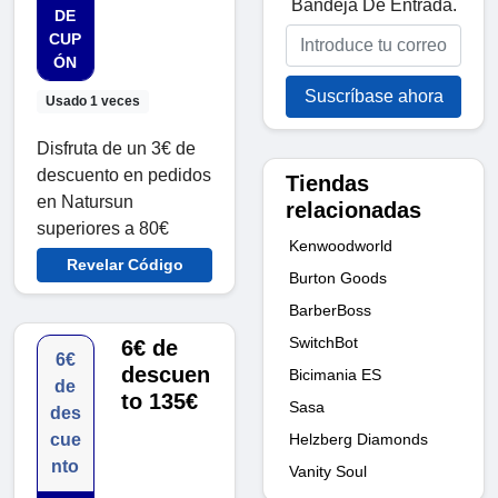
Bandeja De Entrada.
DE
CUP
ÓN
Suscríbase ahora
Usado 1 veces
Disfruta de un 3€ de
descuento en pedidos
Tiendas
en Natursun
relacionadas
superiores a 80€
Kenwoodworld
Revelar Código
Burton Goods
BarberBoss
SwitchBot
6€ de
6€
descuen
Bicimania ES
de
to 135€
Sasa
des
Helzberg Diamonds
cue
nto
Vanity Soul