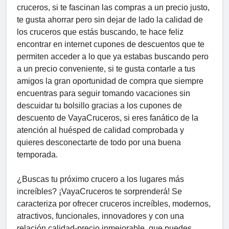
cruceros, si te fascinan las compras a un precio justo,
te gusta ahorrar pero sin dejar de lado la calidad de
los cruceros que estás buscando, te hace feliz
encontrar en internet cupones de descuentos que te
permiten acceder a lo que ya estabas buscando pero
a un precio conveniente, si te gusta contarle a tus
amigos la gran oportunidad de compra que siempre
encuentras para seguir tomando vacaciones sin
descuidar tu bolsillo gracias a los cupones de
descuento de VayaCruceros, si eres fanático de la
atención al huésped de calidad comprobada y
quieres desconectarte de todo por una buena
temporada.
¿Buscas tu próximo crucero a los lugares más
increíbles? ¡VayaCruceros te sorprenderá! Se
caracteriza por ofrecer cruceros increíbles, modernos,
atractivos, funcionales, innovadores y con una
relación calidad-precio inmejorable, que puedes