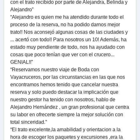
con el trato recibido por parte de Alejandra, Belinda y
Alejandro”
“Alejandro es quien me ha atendido durante todo el
proceso de la reserva, no ha podido darnos mejor
trato!! Nos aconsejó algunas cosas de las ciudades y
... acertó con todo!! Para nosotros un 10! Además, ha
estado muy pendiente de todo, nos ha ayudado con
cosas que poco tenían que ver con el crucero...
GENIAL!!”
“Reservamos nuestro viaje de Boda con
Vayacruceros, por las circunstancias en las que nos
encontramos hemos tenido que cancelar nuestra
reserva y solo puedo destacar la implicación que
nuestro gestor ha tenido con nosotros, hablo de
Alejandro Hernández , un gran profesional que centra
su labor en ofrecerte siempre la mejor solución con
total sinceridad.”
“El trato excelente,la amabilidad y orientacion a la
hora de escoger los paquetes y excursiones ,era la