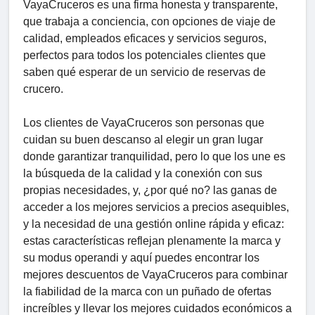
VayaCruceros es una firma honesta y transparente,
que trabaja a conciencia, con opciones de viaje de
calidad, empleados eficaces y servicios seguros,
perfectos para todos los potenciales clientes que
saben qué esperar de un servicio de reservas de
crucero.
Los clientes de VayaCruceros son personas que
cuidan su buen descanso al elegir un gran lugar
donde garantizar tranquilidad, pero lo que los une es
la búsqueda de la calidad y la conexión con sus
propias necesidades, y, ¿por qué no? las ganas de
acceder a los mejores servicios a precios asequibles,
y la necesidad de una gestión online rápida y eficaz:
estas características reflejan plenamente la marca y
su modus operandi y aquí puedes encontrar los
mejores descuentos de VayaCruceros para combinar
la fiabilidad de la marca con un puñado de ofertas
increíbles y llevar los mejores cuidados económicos a