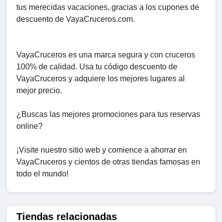
tus merecidas vacaciones, gracias a los cupones de
descuento de VayaCruceros.com.
VayaCruceros es una marca segura y con cruceros
100% de calidad. Usa tu código descuento de
VayaCruceros y adquiere los mejores lugares al
mejor precio.
¿Buscas las mejores promociones para tus reservas
online?
¡Visite nuestro sitio web y comience a ahorrar en
VayaCruceros y cientos de otras tiendas famosas en
todo el mundo!
Tiendas relacionadas