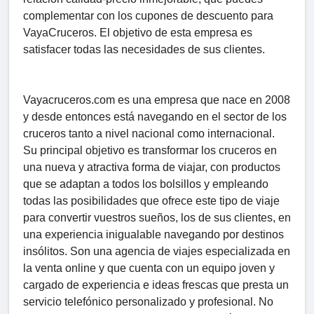
complementar con los cupones de descuento para
VayaCruceros. El objetivo de esta empresa es
satisfacer todas las necesidades de sus clientes.
Vayacruceros.com es una empresa que nace en 2008
y desde entonces está navegando en el sector de los
cruceros tanto a nivel nacional como internacional.
Su principal objetivo es transformar los cruceros en
una nueva y atractiva forma de viajar, con productos
que se adaptan a todos los bolsillos y empleando
todas las posibilidades que ofrece este tipo de viaje
para convertir vuestros sueños, los de sus clientes, en
una experiencia inigualable navegando por destinos
insólitos. Son una agencia de viajes especializada en
la venta online y que cuenta con un equipo joven y
cargado de experiencia e ideas frescas que presta un
servicio telefónico personalizado y profesional. No