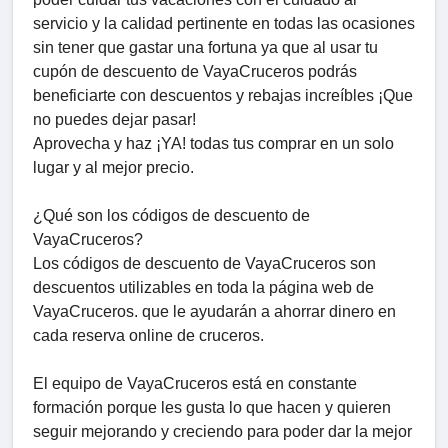
servicio y la calidad pertinente en todas las ocasiones
sin tener que gastar una fortuna ya que al usar tu
cupón de descuento de VayaCruceros podrás
beneficiarte con descuentos y rebajas increíbles ¡Que
no puedes dejar pasar!
Aprovecha y haz ¡YA! todas tus comprar en un solo
lugar y al mejor precio.
¿Qué son los códigos de descuento de
VayaCruceros?
Los códigos de descuento de VayaCruceros son
descuentos utilizables en toda la página web de
VayaCruceros. que le ayudarán a ahorrar dinero en
cada reserva online de cruceros.
El equipo de VayaCruceros está en constante
formación porque les gusta lo que hacen y quieren
seguir mejorando y creciendo para poder dar la mejor