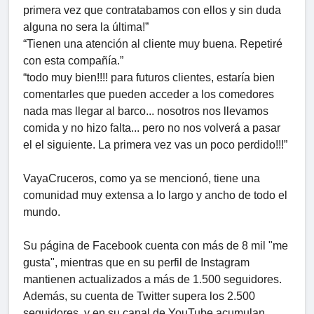
primera vez que contratabamos con ellos y sin duda
alguna no sera la última!”
“Tienen una atención al cliente muy buena. Repetiré
con esta compañía.”
“todo muy bien!!!! para futuros clientes, estaría bien
comentarles que pueden acceder a los comedores
nada mas llegar al barco... nosotros nos llevamos
comida y no hizo falta... pero no nos volverá a pasar
el el siguiente. La primera vez vas un poco perdido!!!”
VayaCruceros, como ya se mencionó, tiene una
comunidad muy extensa a lo largo y ancho de todo el
mundo.
Su página de Facebook cuenta con más de 8 mil "me
gusta", mientras que en su perfil de Instagram
mantienen actualizados a más de 1.500 seguidores.
Además, su cuenta de Twitter supera los 2.500
seguidores, y en su canal de YouTube acumulan