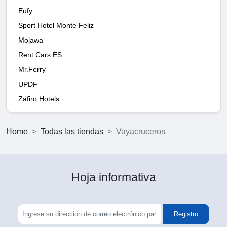
Eufy
Sport Hotel Monte Feliz
Mojawa
Rent Cars ES
Mr.Ferry
UPDF
Zafiro Hotels
Home
Todas las tiendas
Vayacruceros
Hoja informativa
Registro