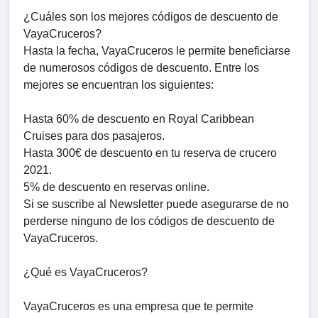
¿Cuáles son los mejores códigos de descuento de
VayaCruceros?
Hasta la fecha, VayaCruceros le permite beneficiarse
de numerosos códigos de descuento. Entre los
mejores se encuentran los siguientes:
Hasta 60% de descuento en Royal Caribbean
Cruises para dos pasajeros.
Hasta 300€ de descuento en tu reserva de crucero
2021.
5% de descuento en reservas online.
Si se suscribe al Newsletter puede asegurarse de no
perderse ninguno de los códigos de descuento de
VayaCruceros.
¿Qué es VayaCruceros?
VayaCruceros es una empresa que te permite