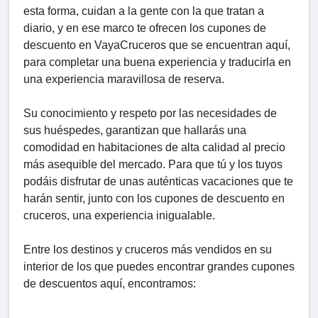
esta forma, cuidan a la gente con la que tratan a
diario, y en ese marco te ofrecen los cupones de
descuento en VayaCruceros que se encuentran aquí,
para completar una buena experiencia y traducirla en
una experiencia maravillosa de reserva.
Su conocimiento y respeto por las necesidades de
sus huéspedes, garantizan que hallarás una
comodidad en habitaciones de alta calidad al precio
más asequible del mercado. Para que tú y los tuyos
podáis disfrutar de unas auténticas vacaciones que te
harán sentir, junto con los cupones de descuento en
cruceros, una experiencia inigualable.
Entre los destinos y cruceros más vendidos en su
interior de los que puedes encontrar grandes cupones
de descuentos aquí, encontramos: