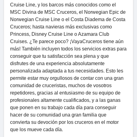
Cruise Line, y los barcos más conocidos como el
MSC Divina de MSC Cruceros, el Norwegian Epic de
Norwegian Cruise Line o el Costa Diadema de Costa
Cruceros; hasta navieras más exclusivas como
Princess, Disney Cruise Line o Azamara Club
Cruises. ¿Te parece poco? ¡VayaCruceros tiene aún
más! También incluyen todos los servicios extras para
conseguir que tu satisfacción sea plena y que
disfrutes de una experiencia absolutamente
personalizada adaptada a tus necesidades. Esto les
permite estar muy orgullosos de contar con una gran
comunidad de cruceristas, muchos de vosotros
repetidores, gracias al entusiasmo de su equipo de
profesionales altamente cualificados, y a las ganas
que ponen en su trabajo cada día para conseguir
hacer de su comunidad una gran familia que
convierta su devoción por los cruceros en el motor
que los mueve cada día.