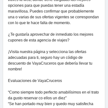
opciones para que puedas tener una estadía
maravillosa. Puedes confirmar que probablemente
una o varias de sus ofertas vigentes se correspondan
con lo que te hace falta de momento.
¿Te gustaría aprovechar de inmediato los mejores
cupones de esta agencia de viajes?
¡Visita nuestra página y selecciona las ofertas
adecuadas para ti, seguro hay un código de
descuento de VayaCruceros que debería llevar tu
nombre!
Evaluaciones de VayaCruceros
“Como siempre todo perfecto amabilísimos en el trato
da gusto reservar co ellos un diez”
“Se han portado muy bien y quedo muy satisfecha