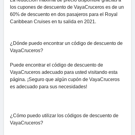
los cupones de descuento de VayaCruceros es de un
60% de descuento en dos pasajeros para el Royal
Caribbean Cruises en tu salida en 2021.
¿Dónde puedo encontrar un código de descuento de
VayaCruceros?
Puede encontrar el código de descuento de
VayaCruceros adecuado para usted visitando esta
página. ¡Seguro que algún cupón de VayaCruceros
es adecuado para sus necesidades!
¿Cómo puedo utilizar los códigos de descuento de
VayaCruceros?