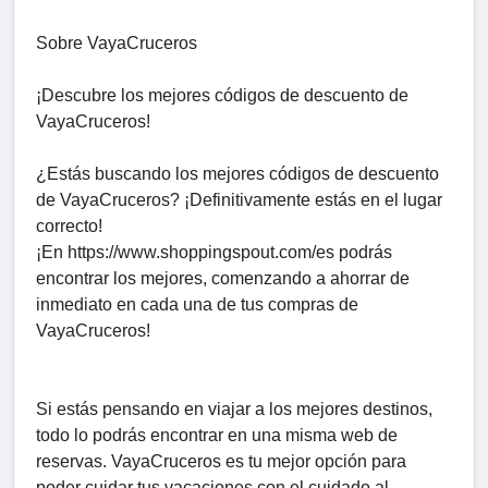
Sobre VayaCruceros
¡Descubre los mejores códigos de descuento de
VayaCruceros!
¿Estás buscando los mejores códigos de descuento
de VayaCruceros? ¡Definitivamente estás en el lugar
correcto!
¡En https://www.shoppingspout.com/es podrás
encontrar los mejores, comenzando a ahorrar de
inmediato en cada una de tus compras de
VayaCruceros!
Si estás pensando en viajar a los mejores destinos,
todo lo podrás encontrar en una misma web de
reservas. VayaCruceros es tu mejor opción para
poder cuidar tus vacaciones con el cuidado al