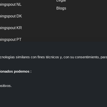
Legal
ingspout NL
Blogs
ingspout DK
ingspout KR
ingspout PT
nologías similares con fines técnicos y, con su consentimiento, par
ccionados podemos :
sitivos.
 web que presenta ofertas, descuentos y cupones; Estas ofertas u ofer
ppingspout.com/es o su personal no participan cuando usted realiza un
gspout.com/es gana comisiones únicamente a través de estos enlaces/