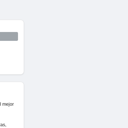
l mejor
ras,