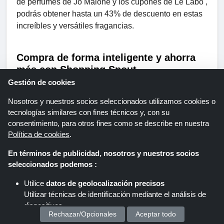
de perfumes de Jo Malone y los cupones de Le Labo ,
podrás obtener hasta un 43% de descuento en estas
increíbles y versátiles fragancias.
Compra de forma inteligente y ahorra
más con Shopping Spout.
Gestión de cookies
Nosotros y nuestros socios seleccionados utilizamos cookies o
En Shopping Spout , creemos que el lujo no tiene por
tecnologías similares con fines técnicos y, con su
qué ser caro. Por eso, hemos seleccionado los
consentimiento, para otros fines como se describe en nuestra
mejores cupones de descuento para perfumes de
Política de cookies
.
marcas premium como Chanel , Dior , Gucci , Tom
Ford y más. Con cupones que ofrecen hasta un 69%
En términos de publicidad, nosotros y nuestros socios
de descuento, podrás disfrutar de muchas fragancias
seleccionados podemos :
de primera calidad a precios que se ajustan a tu
Utilice
datos de geolocalización precisos
presupuesto. Ya sea para un regalo o para darte un
Utilizar técnicas de identificación mediante el análisis de
capricho, estos cupones de perfumes te permiten
dispositivos.
disfrutar del lujo por menos. ¡No te la pierdas!
Rechazar/Opcionales
Aceptar todo
Almacenar y/o acceder a información en un dispositivo
¡Desbloquea tu próxima oferta de fragancias hoy