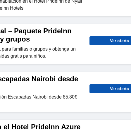
abitación en el Hotel PrideInn de Nyali
eInn Hotels.
al – Paquete PrideInn
 y grupos
Ver oferta
 para familias o grupos y obtenga un
idas gratis para niños.
scapadas Nairobi desde
Ver oferta
ción Escapadas Nairobi desde 85,80€
 el Hotel PrideInn Azure