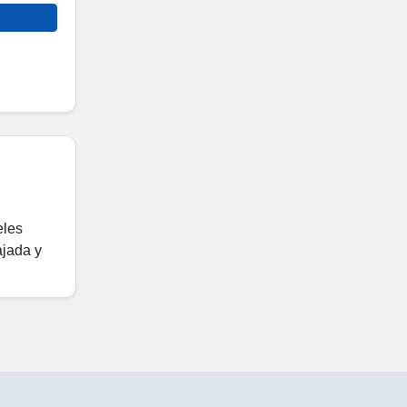
eles
ajada y