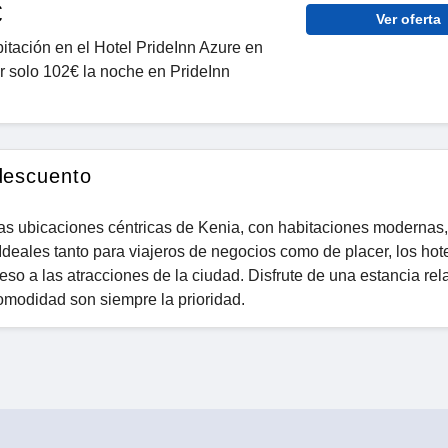
€
Ver oferta
tación en el Hotel PrideInn Azure en
r solo 102€ la noche en PrideInn
descuento
ias ubicaciones céntricas de Kenia, con habitaciones modernas,
Ideales tanto para viajeros de negocios como de placer, los hot
eso a las atracciones de la ciudad. Disfrute de una estancia rel
comodidad son siempre la prioridad.