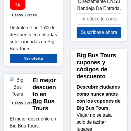
Directamente En Su
TA
Bandeja De Entrada.
Usado 3 veces
Disfrute de un 15% de
Suscríbase ahora
descuento en entradas
seleccionadas en Big
Bus Tours.
Big Bus Tours
Ver oferta
cupones y
códigos de
descuento
El mejor
descuen
Descubre ciudades
to en
como nunca antes
Big Bus
con los cupones de
Usado 3 veces
Tours
Big Bus Tours.
Viajar no se trata
El mejor descuento en
solo de tachar
Big Bus Tours.
lugares