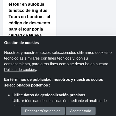
el tour en autobús
turístico de Big Bus
Tours en Londres
,
el
código de descuento
para el tour por la
ciudad de Nueva
York
o
el cupón para
Gestión de cookies
el autobús turístico
Nosotros y nuestros socios seleccionados utilizamos cookies o
de París con entrada
tecnologías similares con fines técnicos y, con su
a los monumentos
consentimiento, para otros fines como se describe en nuestra
más emblemáticos
.
Política de cookies
.
¡Tu aventura comienza
ahora!
En términos de publicidad, nosotros y nuestros socios
seleccionados podemos :
Llamada a la acción:
Utilice
datos de geolocalización precisos
Visita
Utilizar técnicas de identificación mediante el análisis de
ShoppingSpout
Para
dispositivos.
desbloquear tus
Rechazar/Opcionales
Aceptar todo
Almacenar y/o acceder a información en un dispositivo