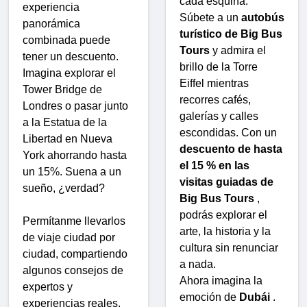
cada esquina.
experiencia
Súbete a un
autobús
panorámica
turístico de Big Bus
combinada puede
Tours
y admira el
tener un descuento.
brillo de la Torre
Imagina explorar el
Eiffel mientras
Tower Bridge de
recorres cafés,
Londres o pasar junto
galerías y calles
a la Estatua de la
escondidas. Con un
Libertad en Nueva
descuento de hasta
York ahorrando hasta
el 15 % en las
un 15%. Suena a un
visitas guiadas de
sueño, ¿verdad?
Big Bus Tours
,
podrás explorar el
Permítanme llevarlos
arte, la historia y la
de viaje ciudad por
cultura sin renunciar
ciudad, compartiendo
a nada.
algunos consejos de
Ahora imagina la
expertos y
emoción de
Dubái
.
experiencias reales,