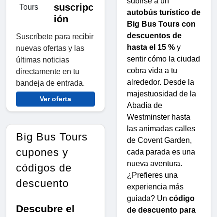
subirse a un
suscripc
autobús turístico de
ión
Big Bus Tours con
descuentos de
Suscríbete para recibir
hasta el 15 %
y
nuevas ofertas y las
sentir cómo la ciudad
últimas noticias
cobra vida a tu
directamente en tu
alrededor. Desde la
bandeja de entrada.
majestuosidad de la
Ver oferta
Abadía de
Westminster hasta
las animadas calles
Big Bus Tours
de Covent Garden,
cupones y
cada parada es una
nueva aventura.
códigos de
¿Prefieres una
descuento
experiencia más
guiada? Un
código
Descubre el
de descuento para