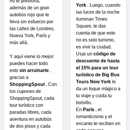
no te presiona,
York
. Luego, cuando
además de un gran
las luces de la noche
autobús rojo que te
iluminan Times
lleva sin esfuerzo por
Square, te das
las calles de Londres,
cuenta de que esto
Nueva York, París y
no es solo turismo,
más allá.
es vivir la ciudad.
Usar un
código de
Y aquí viene lo mejor:
descuento de hasta
puedes hacer todo
el 15% para un tour
esto
sin arruinarte
,
turístico de Big Bus
gracias a
Tours New York
le
ShoppingSpout
. Con
da un toque mágico a
los cupones de
tu viaje y cuida tu
ShoppingSpout, cada
bolsillo.
tour turístico con
En
París
, el
paradas libres, cada
romanticismo y el
aventura en autobús
encanto te reciben en
de dos pisos y cada