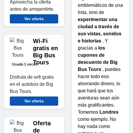
Aprovecha la oferta
emblemáticos de una
antes de arrepentirte.
lista, sino de
Ver oferta
experimentar una
ciudad a través de
sus vistas, sonidos
Wi-Fi
e historias
. Y
gratis en
gracias a
los
Big Bus
cupones de
Tours
descuento de Big
Usado 1 veces
Bus Tours
, puedes
hacer todo eso
Disfruta de wifi gratis
ahorrando dinero, lo
en el autobús de Big
que hará que tus
Bus Tours.
aventuras sean aún
Ver oferta
más gratificantes.
Tomemos
Londres
como ejemplo. No
Oferta
hay nada como
de