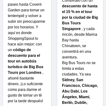
Combínalo con un
paseo hasta Covent
descuento de hasta
Garden para tomar un
el 15 % en el tour
tentempié y volver a
por la ciudad de Big
subir sin preocuparme
Bus Tours
por los horarios. Y
Singapore
, y cada
aquí es donde
rincón, desde Marina
ShoppingSpout lo
Bay hasta
hace aún mejor: con
Chinatown, se
un
código de
convertirá en una
descuento para el
aventura.
tour en autobús
Big Bus Tours no se
turístico de Big Bus
limita a estas
Tours por Londres
,
ciudades. Ya sea
ahorré bastante
Sídney, San
dinero. ¡Lo suficiente
Francisco, Chicago,
como para darme el
Abu Dabi, Los
gusto de tomar un té
Ángeles, Miami,
por la tarde después!
Berlín, Dublín,