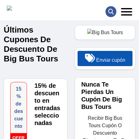
Últimos
Cupones De
Descuento De
Big Bus Tours
Enviar cupón
Nunca Te
15% de
15
Pierdas Un
descuen
%
Cupón De Big
to en
de
Bus Tours
entradas
des
seleccio
Recibir Big Bus
cue
nadas
Tours Cupón O
nto
Descuento
OFER