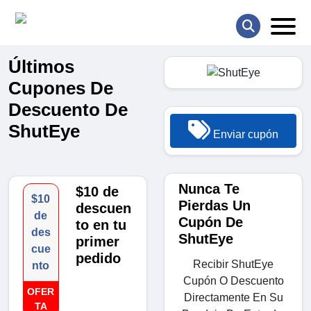
Últimos
Cupones De
Descuento De
ShutEye
Enviar cupón
Nunca Te
$10 de
$10
Pierdas Un
descuen
de
Cupón De
to en tu
des
ShutEye
primer
cue
pedido
Recibir ShutEye
nto
Cupón O Descuento
OFER
Directamente En Su
TA