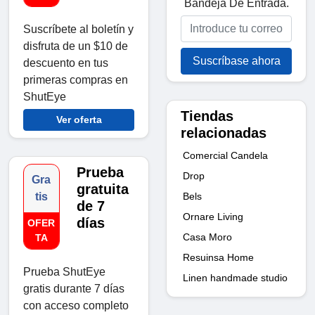
Bandeja De Entrada.
Suscríbete al boletín y
disfruta de un $10 de
Suscríbase ahora
descuento en tus
primeras compras en
ShutEye
Tiendas
Ver oferta
relacionadas
Comercial Candela
Prueba
Drop
Gra
gratuita
Bels
tis
de 7
Ornare Living
días
OFER
Casa Moro
TA
Resuinsa Home
Prueba ShutEye
Linen handmade studio
gratis durante 7 días
con acceso completo