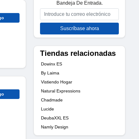
Bandeja De Entrada.
go
Suscríbase ahora
Tiendas relacionadas
Dowinx ES
By Laima
Vistiendo Hogar
Natural Expressions
go
Chadmade
Lucide
DeubaXXL ES
Namly Design