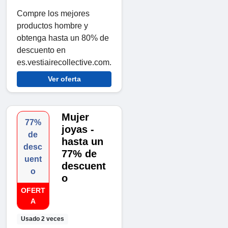
Compre los mejores
productos hombre y
obtenga hasta un 80% de
descuento en
es.vestiairecollective.com.
Ver oferta
Mujer
77%
joyas -
de
hasta un
desc
77% de
uent
descuent
o
o
OFERT
A
Usado 2 veces