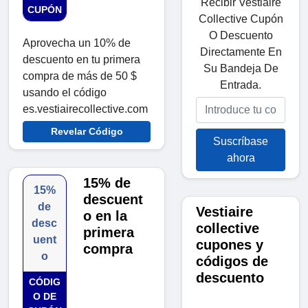
Recibir Vestiaire
CUPÓN
Collective Cupón
O Descuento
Aprovecha un 10% de
Directamente En
descuento en tu primera
Su Bandeja De
compra de más de 50 $
Entrada.
usando el código
es.vestiairecollective.com
Revelar Código
Suscríbase
ahora
15% de
15%
descuent
de
Vestiaire
o en la
desc
collective
primera
uent
cupones y
compra
o
códigos de
descuento
CÓDIG
O DE