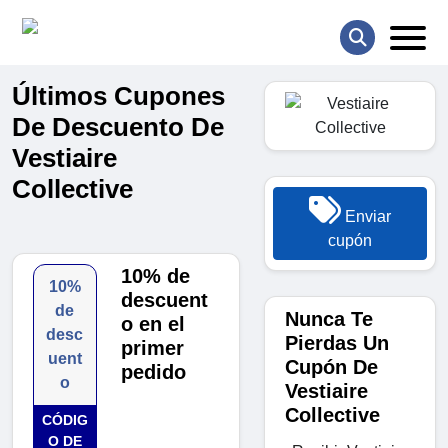
Últimos Cupones
De Descuento De
Vestiaire
Collective
Enviar
cupón
10% de
10%
descuent
de
Nunca Te
o en el
desc
Pierdas Un
primer
uent
Cupón De
pedido
o
Vestiaire
Collective
CÓDIG
O DE