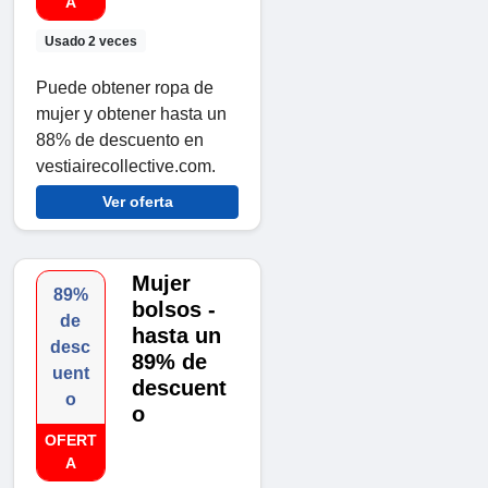
A
Usado 2 veces
Puede obtener ropa de
mujer y obtener hasta un
88% de descuento en
vestiairecollective.com.
Ver oferta
Mujer
89%
bolsos -
de
hasta un
desc
89% de
uent
descuent
o
o
OFERT
A