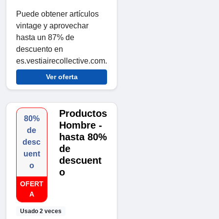
Puede obtener artículos
vintage y aprovechar
hasta un 87% de
descuento en
es.vestiairecollective.com.
Ver oferta
Productos
80%
Hombre -
de
hasta 80%
desc
de
uent
descuent
o
o
OFERT
A
Usado 2 veces