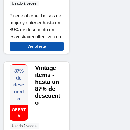
Usado 2 veces
Puede obtener bolsos de
mujer y obtener hasta un
89% de descuento en
es.vestiairecollective.com
Ver oferta
Vintage
87%
items -
de
hasta un
desc
87% de
uent
descuent
o
o
OFERT
A
Usado 2 veces