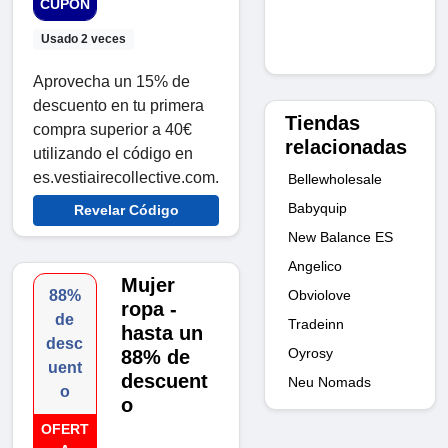
CUPÓN
Usado 2 veces
Aprovecha un 15% de
descuento en tu primera
Tiendas
compra superior a 40€
relacionadas
utilizando el código en
es.vestiairecollective.com.
Bellewholesale
Babyquip
Revelar Código
New Balance ES
Angelico
Mujer
Obviolove
88%
ropa -
de
Tradeinn
hasta un
desc
Oyrosy
88% de
uent
descuent
Neu Nomads
o
o
OFERT