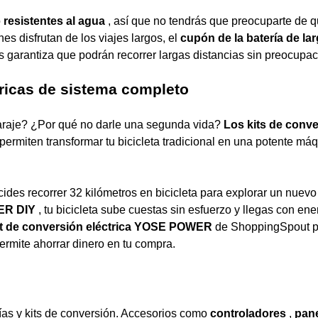
o
resistentes al agua
, así que no tendrás que preocuparte de q
es disfrutan de los viajes largos, el
cupón de la batería de la
s garantiza que podrán recorrer largas distancias sin preocupac
tricas de sistema completo
garaje? ¿Por qué no darle una segunda vida?
Los kits de conv
iten transformar tu bicicleta tradicional en una potente má
des recorrer 32 kilómetros en bicicleta para explorar un nuevo
WER DIY
, tu bicicleta sube cuestas sin esfuerzo y llegas con ene
it de conversión eléctrica YOSE POWER
de ShoppingSpout 
ermite ahorrar dinero en tu compra.
as y kits de conversión. Accesorios como
controladores
,
pan