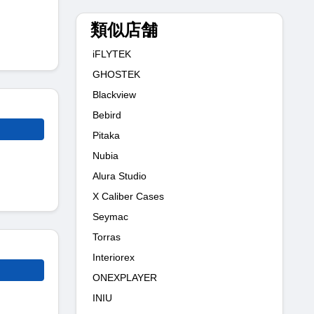
類似店舗
iFLYTEK
GHOSTEK
Blackview
Bebird
Pitaka
Nubia
Alura Studio
X Caliber Cases
Seymac
Torras
Interiorex
ONEXPLAYER
INIU