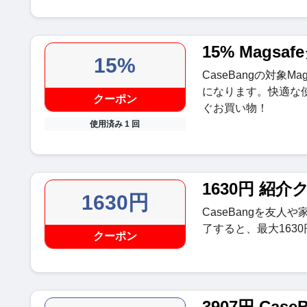
15% Mags
15%
CaseBangの対象M
になります。快適な
クーポン
ぐお買い物！
使用済み 1 回
1630円 紹介
1630円
CaseBangを友
了すると、最大163
クーポン
3907円 Cas