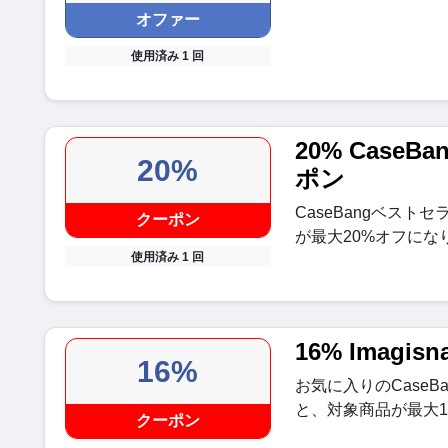
オファー
使用済み 1 回
20% Case
20%
ポン
CaseBangベス
クーポン
が最大20%オフにな
使用済み 1 回
16% Imag
16%
お気に入りのCaseBa
と、対象商品が最大1
クーポン