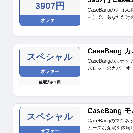
3907円
CaseBangのクロ
～）で、あなただけ
オファー
CaseBan
スペシャル
CaseBangのスナ
スロットのカバーオ
オファー
使用済み 1 回
CaseBan
スペシャル
CaseBangのマ
ムーズな充電を体験
オファー