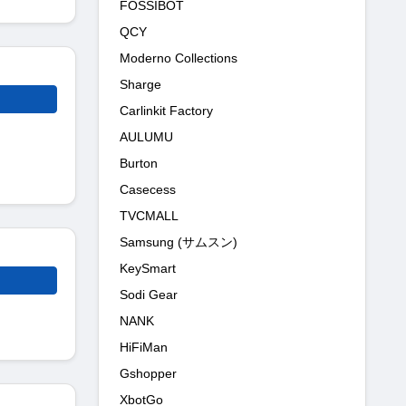
FOSSIBOT
QCY
Moderno Collections
Sharge
Carlinkit Factory
AULUMU
Burton
Casecess
TVCMALL
Samsung (サムスン)
KeySmart
Sodi Gear
NANK
HiFiMan
Gshopper
XbotGo