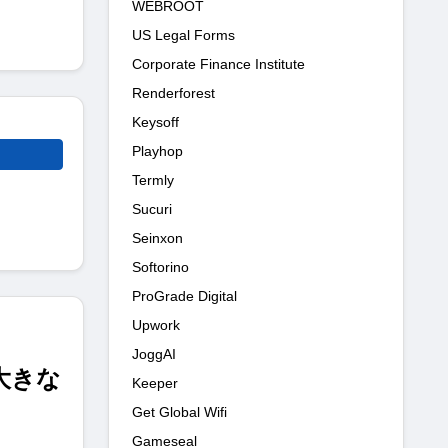
WEBROOT
US Legal Forms
Corporate Finance Institute
Renderforest
Keysoff
Playhop
Termly
Sucuri
Seinxon
Softorino
ProGrade Digital
Upwork
JoggAI
で大きな
Keeper
Get Global Wifi
Gameseal