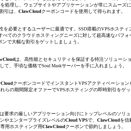
新を処理し、ウェブサイトやアプリケーションが常にスムーズ
の割引は、
ClawCloud
クーポンコードを使用して得られます。
性を必要とするユーザーに最適です。SSD搭載のVPSホスティ
より、すべてのクラウドホスティングニーズに対して超高速なパフォ
用クーポンで大幅な割引をゲットしましょう。
wCloud
は、高性能とセキュリティを保証する特注ソリューシ
て、手頃な価格でSoul Maskサーバーを手に入れましょう。
wCloud
クーポンコードでインスタントVPSアクティベーション
れらの期間限定オファーでVPSホスティングの即時割引をゲ
は要求の厳しいアプリケーション向けにトップレベルのソリュ
ョンやエンタープライズレベルの
Cloud VPS
で、
ClawCloud
を信
。専用ホスティング用
ClawCloud
クーポンで節約しましょう。