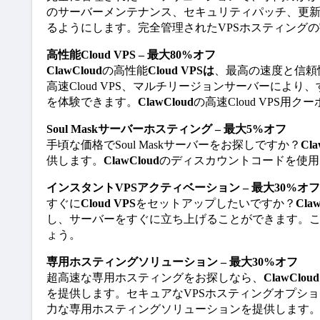
のサーバーメンテナンス、セキュリティパッチ、更
るようにします。完全管理されたVPSホスティング
高性能Cloud VPS – 最大80%オフ
ClawCloud
の高性能
Cloud VPSは
、最高の速度と信頼
高速Cloud VPS、マルチリージョンサーバーに
を体験できます。
ClawCloud
の高速Cloud VPS
Soul Maskサーバーホスティング – 最大5%オフ
手頃な価格でSoul Maskサーバーをお探しですか？
Cla
供します。
ClawCloud
のディスカウントコードを使用し
インスタントVPSアクティベーション – 最大30%オフ
すぐに
Cloud VPS
をセットアップしたいですか？
Cla
し、サーバーをすぐに立ち上げることができます。こ
ょう。
専用ホスティングソリューション – 最大30%オフ
超高速な専用ホスティングをお探しなら、
ClawCloud
を提供します。セキュアなVPSホスティングオプシ
力な専用ホスティングソリューションを提供します