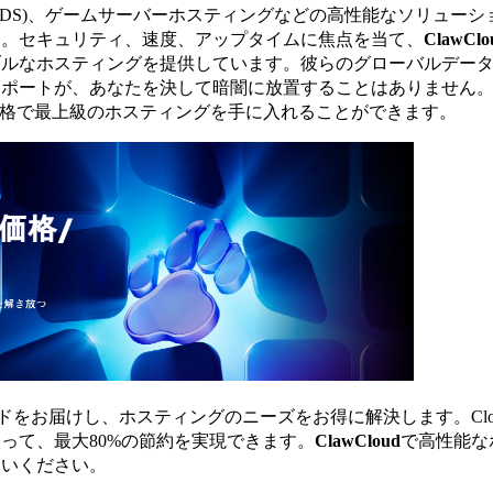
ed Servers (VDS)、ゲームサーバーホスティングなどの高性能なソリュ
す。セキュリティ、速度、アップタイムに焦点を当て、
ClawClo
ブルなホスティングを提供しています。彼らのグローバルデー
ポートが、あなたを決して暗闇に放置することはありません。2
格で最上級のホスティングを手に入れることができます。
ドをお届けし、ホスティングのニーズをお得に解決します。Cloud
って、最大80%の節約を実現できます。
ClawCloud
で高性能な
使いください。