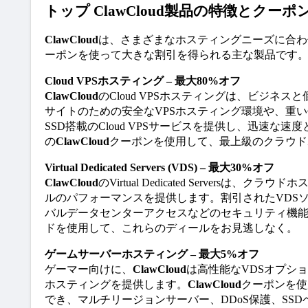
トップ ClawCloud製品の特徴とクーポ
ClawCloud
は、さまざまなホスティングニーズに合わ
ーポンを使って大きな割引を得られる主な製品です
Cloud VPSホスティング – 最大80%オフ
ClawCloud
のCloud VPSホスティングは、ビジ
サイトのための安全なVPSホスティング環境や、重
SSD搭載のCloud VPSサービスを提供し、迅速な速
の
ClawCloud
クーポンを使用して、最上級のクラウド
Virtual Dedicated Servers (VDS) – 最大30%オフ
ClawCloud
のVirtual Dedicated Serve
ルのパフォーマンスを提供します。割引されたVDS
バルデータセンターアクセスなどのセキュリティ機能を享受できます。
ドを使用して、これらのディールをお見逃しなく。
ゲームサーバーホスティング – 最大5%オフ
ゲーマー向けに、
ClawCloud
は高性能なVDSオプシ
ホスティングを提供します。
ClawCloud
クーポンを使
でき、マルチリージョンサーバー、DDoS保護、SS