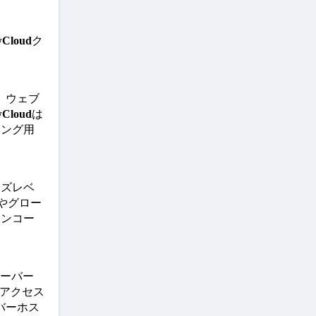
wCloud
ク
。ウェブ
wCloud
は
ィング用
イズレベ
やグロー
ポンコー
サーバー
アクセス
バーホス