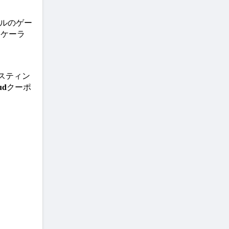
ルのゲー
スケーラ
スティン
ud
クーポ