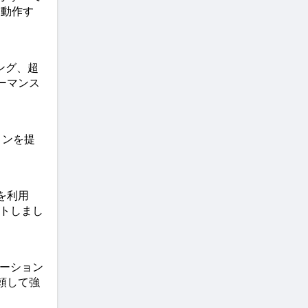
に動作す
ング、超
ーマンス
ョンを提
を利用
ットしまし
ーション
頼して強