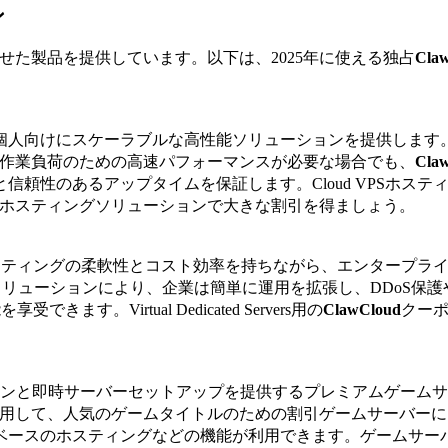
ン
せた製品を提供しています。以下は、2025年に使える独占
Cla
。
ネスと個人向けにスケーラブルな高性能ソリューションを提供します
い作業負荷のための高速パフォーマンスが必要な場合でも、
Cla
度と信頼性のあるアップタイムを保証します。Cloud VPSホステ
ホスティングソリューションで大きな割引を得ましょう。
rsは、クラウドホスティングの柔軟性とコスト効率を持ちながら、エンタープラ
ソリューションにより、企業は簡単に運用を拡張し、DDoS保護
Virtual Dedicated Servers用の
ClawCloud
クー
ョンと即時サーバーセットアップを提供するプレミアムゲーム
用して、人気のゲームタイトルのための割引ゲームサーバーに
Dベースのホスティングなどの機能が利用できます。ゲームサー