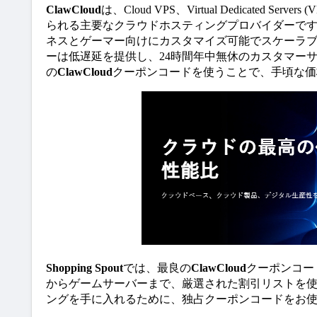
ClawCloud
は、Cloud VPS、Virtual Dedicat
られる主要なクラウドホスティングプロバイダーで
ネスとゲーマー向けにカスタマイズ可能でスケーラ
ーは低遅延を提供し、24時間年中無休のカスタマーサ
の
ClawCloud
クーポンコードを使うことで、手頃な価
Shopping Spout
では、最良の
ClawCloud
クーポンコー
からゲームサーバーまで、厳選された割引リストを使
ングを手に入れるために、独占クーポンコードをお