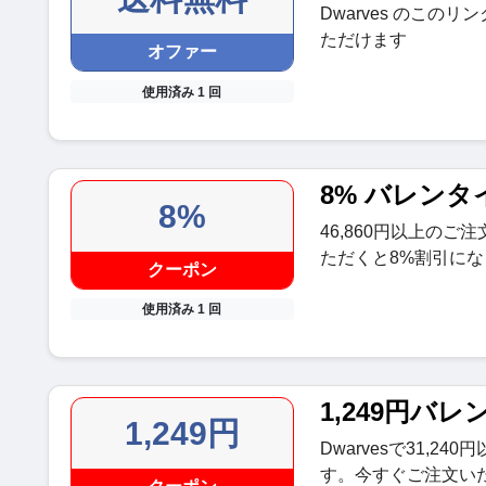
Dwarves のこ
ただけます
オファー
使用済み 1 回
8% バレンタ
8%
46,860円以上の
ただくと8%割引に
クーポン
使用済み 1 回
1,249円バ
1,249円
Dwarvesで31,2
す。今すぐご注文い