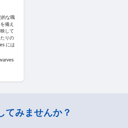
説的な職
性を備え
反映して
ったりの
s には
rves
。
してみませんか？