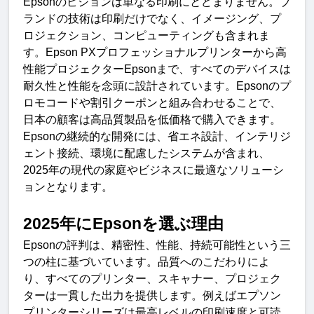
Epson
のビジョンは単なる印刷にとどまりません。ブ
ランドの技術は印刷だけでなく、イメージング、プ
ロジェクション、コンピューティングも含まれま
す。
Epson PX
プロフェッショナルプリンターから高
性能プロジェクター
Epson
まで、すべてのデバイスは
耐久性と性能を念頭に設計されています
。
Epson
のプ
ロモコードや割引クーポンと組み合わせることで、
日本の顧客は高品質製品を低価格で購入できます。
Epson
の継続的な開発には、省エネ設計、インテリジ
ェント接続、環境に配慮したシステムが含まれ、
2025
年の現代の家庭やビジネスに最適なソリューシ
ョンとなります
。
2025
年に
Epson
を選ぶ理
由
Epson
の評判は、精密性、性能、持続可能性という三
つの柱に基づいています。品質へのこだわりによ
り、すべてのプリンター、スキャナー、プロジェク
ターは一貫した出力を提供します。例えばエプソン
プリンターシリーズは最高レベルの印刷速度と可読