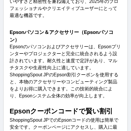
いやすさと精密性を兼ね備えており、
2025
年のプロ
フェッショナルやクリエイティブユーザーにとって
最適な機器です
。
Epson
パソコン＆アクセサリー（
Epson
パソコ
ン）
Epson
のパソコンおよびアクセサリーは、
Epson
プリ
ンターやプロジェクターと完全に統合されるよう設
計されています。耐久性と速度で定評があり、マル
チタスクや生産性向上に適しています
。
ShoppingSpout JP
の
Epson
割引クーポンを使用する
と、本物のアクセサリーやコンピューティング製品
をよりお得に購入できます。この技術的統合によ
り、
Epson
システム全体の効率が向上します
。
Epson
クーポンコードで賢い割
引
ShoppingSpout JP
での
Epson
コードの使用は簡単で
安全です。クーポンページにアクセスし、購入に最