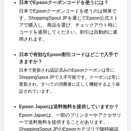
日本でEpsonクーポンコードを使うには？
日本で
Epson
クーポンコードを使うのは簡単で
す。
ShoppingSpout JP
を通じて
Epson
公式スト
アで購入し、商品を選び、チェックアウト時に
コードを適用してください。割引は自動的に適
用されます
。
日本で有効なEpson割引コードはどこで入手で
きますか？
日本で更新され認証済みの
Epson
クーポンは常に
ShoppingSpout JP
で入手可能です。クーポンは常に
更新され、すべての消費者に正しく機能するよう保
。
証されています
Epson Japanは送料無料を提供していますか？
Epson Japan
は、一部のプリンターやアクセサリ
ーで送料無料を提供することがあります。
ShoppingSpout JP
の
Epson
カテゴリで随時確認