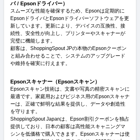
バ
/ Epson
ドライバー）
スムーズな性能を確保するため、
Epson
は定期的に
Epson
ドライバと
Epson
ドライバーソフトウェアを更
新しています。更新により、デバイスの互換性、接
続性、安全性が向上し、プリンターやスキャナーが
完璧に機能します
。
顧客は、
ShoppingSpout JP
の本物の
Epson
クーポン
と組み合わせることで、システムのアップグレード
や維持を確実に行えます
。
Epson
スキャナー（
Epson
スキャン）
Epson
スキャン技術は、文書や写真の精密スキャンに
最適です。家庭用およびビジネス用の
Epson
スキャナ
ーは、正確で鮮明な結果を提供し、データや創造性
を守ります
。
ShoppingSpout Japan
は、
Epson
割引クーポンを独占
提供しており、日本の顧客は高性能スキャニングマ
シンを低価格で購入できます。
Epson
スキャナーは使