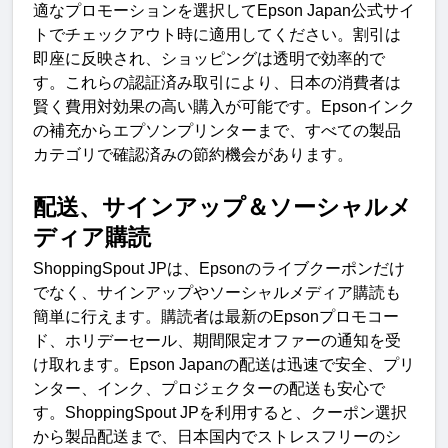
適なプロモーションを選択して
Epson Japan
公式サイ
トでチェックアウト時に適用してください。割引は
即座に反映され、ショッピングは透明で効率的で
す
。
これらの認証済み取引により、日本の消費者は
賢く費用対効果の高い購入が可能です。
Epson
インク
の補充からエプソンプリンターまで、すべての製品
カテゴリで確認済みの節約機会があります
。
配送、サインアップ＆ソーシャルメ
ディア購
読
ShoppingSpout JP
は、
Epson
のライブクーポンだけ
でなく、サインアップやソーシャルメディア購読も
簡単に行えます。購読者は最新の
Epson
プロモコー
ド、ホリデーセール、期間限定オファーの通知を受
け取れます
。
Epson Japan
の配送は迅速で安全、プリ
ンター、インク、プロジェクターの配送も安心で
す。
ShoppingSpout JP
を利用すると、クーポン選択
から製品配送まで、日本国内でストレスフリーのシ