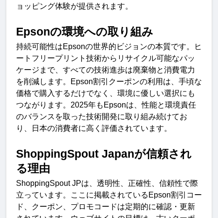
ョッピング体験が提供されます
。
Epson
の環境への取り組
み
持続可能性は
Epson
の世界的ビジョンの本質です。ヒ
ートフリープリント技術からリサイクル可能なパッ
ケージまで、すべての技術進歩は廃棄物と消費電力
を削減します。
Epson
割引クーポンの利用は、手頃な
価格で購入するだけでなく、環境に優しい選択にも
つながります
。
2025
年も
Epson
は、性能と環境責任
のバランスを取った技術開発に取り組み続けてお
り、日本の消費者に高く評価されています
。
ShoppingSpout Japan
が信頼され
る理
由
ShoppingSpout JP
は、透明性、正確性、信頼性で際
立っています。ここに掲載されている
Epson
割引コー
ド、クーポン、プロモコードは定期的に確認・更新