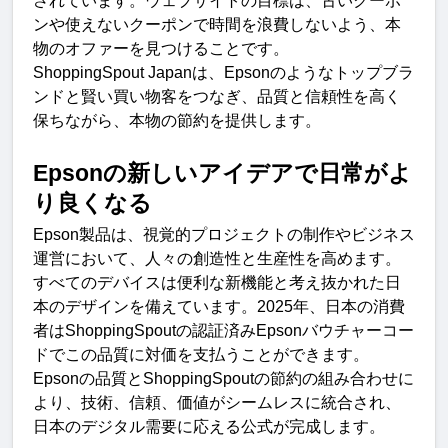
されています。ウェブサイトの目標は、古いクーポ
ンや使えないクーポンで時間を浪費しないよう、本
物のオファーを見つけることです
。
ShoppingSpout Japan
は、
Epson
のようなトップブラ
ンドと賢い買い物客をつなぎ、品質と信頼性を高く
保ちながら、本物の節約を提供します
。
Epson
の新しいアイデアで日常がよ
り良くな
る
Epson
製品は、視覚的プロジェクトの制作やビジネス
運営において、人々の創造性と生産性を高めます。
すべてのデバイスは便利な新機能と考え抜かれた日
本のデザインを備えています。
2025
年、日本の消費
者は
ShoppingSpout
の認証済み
Epson
バウチャーコー
ドでこの品質に対価を支払うことができます
。
Epson
の品質と
ShoppingSpout
の節約の組み合わせに
より、技術、信頼、価値がシームレスに統合され、
日本のデジタル需要に応える公式が完成します
。