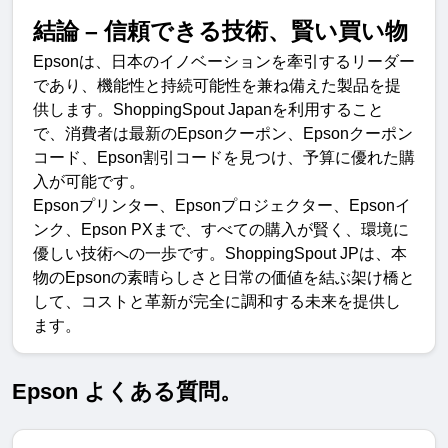
結論
 – 
信頼できる技術、賢い買い
物
Epson
は、日本のイノベーションを牽引するリーダー
であり、機能性と持続可能性を兼ね備えた製品を提
供します。
ShoppingSpout Japan
を利用すること
で、消費者は最新の
Epson
クーポン、
Epson
クーポン
コード、
Epson
割引コードを見つけ、予算に優れた購
入が可能です
。
Epson
プリンター、
Epson
プロジェクター、
Epson
イ
ンク、
Epson PX
まで、すべての購入が賢く、環境に
優しい技術への一歩です。
ShoppingSpout JP
は、本
物の
Epson
の素晴らしさと日常の価値を結ぶ架け橋と
して、コストと革新が完全に調和する未来を提供し
ます
。
Epson よくある質問。