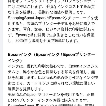
庭用オフィスやクリエイティブプロフェッショナル
向けに推奨されます。手頃なインクコストで高品質
な印刷を提供し、長期的な価値を提供します
。
ShoppingSpout Japan
の
Epson
バウチャーコードを使
用すると、希望のプリンターモデルをお得に購入で
きます。写真、文書、ビジネス資料の印刷に関わら
ず、
Epson
は常に鮮明で生き生きとした出力を保証
し、
2025
年も印刷を手頃で簡単にします
。
Epson
インク（
Epson
インク
/ Epson
プリンター
インク）
インクは、優れた印刷の核心です。
Epson
インクシス
テムは、鮮やかな色と長持ちする印刷を保証し、無
駄を削減します。
EcoTank
の詰め替え可能なインク技
術により、カートリッジに縛られない環境に優しい
選択肢を提供します
。
認証済みの
Epson
割引クーポンを使用すると、正規
Epson
プリンターインクをお得に購入できます。
ShoppingSpout JP
はインクの最新情報を常に更新し