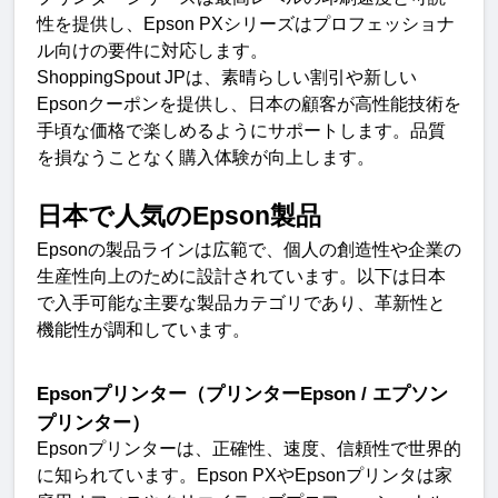
性を提供し、
Epson PX
シリーズはプロフェッショナ
ル向けの要件に対応します
。
ShoppingSpout JP
は、素晴らしい割引や新しい
Epson
クーポンを提供し、日本の顧客が高性能技術を
手頃な価格で楽しめるようにサポートします。品質
を損なうことなく購入体験が向上します
。
日本で人気の
Epson
製
品
Epson
の製品ラインは広範で、個人の創造性や企業の
生産性向上のために設計されています。以下は日本
で入手可能な主要な製品カテゴリであり、革新性と
機能性が調和しています
。
Epson
プリンター（プリンター
Epson /
エプソン
プリンター）
Epson
プリンターは、正確性、速度、信頼性で世界的
に知られています。
Epson PX
や
Epson
プリンタは家