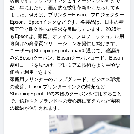
名前です。プリンティングとイメージングの世界で
数十年にわたり、画期的な技術革新をもたらしてき
ました。例えば、プリンター
Epson
、プロジェクター
Epson
、
Epson
インクなどです。各製品は、日本の精
密工学と耐久性への探求を反映しています
。
2025
年
も
Epson
は、家庭、オフィス、プロフェッショナル用
途向けの高品質ソリューションを提供し続けます。
ユーザーは
ShoppingSpout Japan
を通じて、確認済
みの
Epson
クーポン、
Epson
クーポンコード、
Epson
割引コードを見つけ、プレミアム技術をより手頃な
価格で利用できます
。
家庭用プリンターのアップグレード、ビジネス環境
の改善、
Epson
プリンターインクの補充など、
ShoppingSpout JP
の本物のクーポンを使用すること
で、信頼性とブランドへの安心感に支えられた実際
の節約が保証されます
。