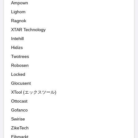
Ampown
Lighom
Ragnok
XTAR Technology
Intehill
Hidizs
Twotrees
Robosen
Locked
Glocusent
XTool (エックスツール)
Ottocast
Gofanco
Swirise
ZikeTech
Eibmarkt