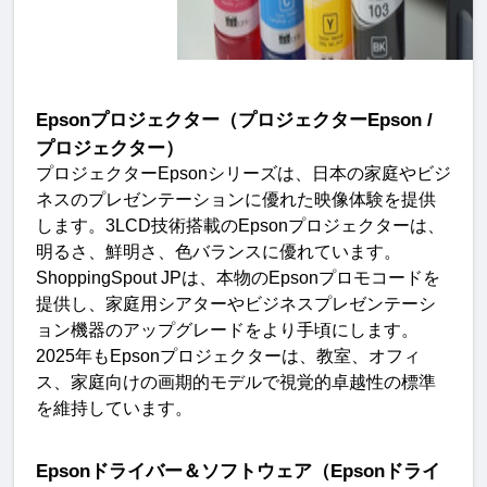
Epson
プロジェクター（プロジェクター
Epson /
プロジェクター）
プロジェクター
Epson
シリーズは、日本の家庭やビジ
ネスのプレゼンテーションに優れた映像体験を提供
します。
3LCD
技術搭載の
Epson
プロジェクターは、
明るさ、鮮明さ、色バランスに優れています
。
ShoppingSpout JP
は、本物の
Epson
プロモコードを
提供し、家庭用シアターやビジネスプレゼンテーシ
ョン機器のアップグレードをより手頃にします。
2025
年も
Epson
プロジェクターは、教室、オフィ
ス、家庭向けの画期的モデルで視覚的卓越性の標準
を維持しています
。
Epson
ドライバー＆ソフトウェア（
Epson
ドライ