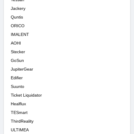
Jackery
Quntis
ORICO
IMALENT
AOHI
Stecker
GoSun
JupiterGear
Edifier
Suunto
Ticket Liquidator
Healflux
TESmart
ThirdReality
ULTIMEA