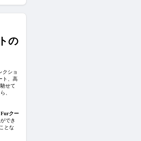
コートの
レクショ
ート、高
を馳せて
なら、
dy Furクー
とができ
ことな