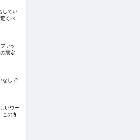
合してい
に驚くべ
、ファッ
トの限定
いなしで
しいウー
、この冬