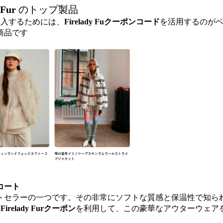
 Fur
 のトップ製品
購入するためには、
Firelady Fuクーポンコード
を活用するのが
商品です
ンコート
トセラーの一つです。その非常にソフトな質感と保温性で知ら
の
Firelady Furクーポン
を利用して、この豪華なアウターウェア