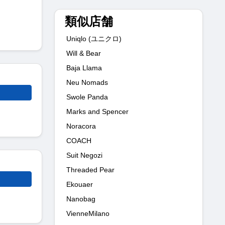
類似店舗
Uniqlo (ユニクロ)
Will & Bear
Baja Llama
Neu Nomads
Swole Panda
Marks and Spencer
Noracora
COACH
Suit Negozi
Threaded Pear
Ekouaer
Nanobag
VienneMilano