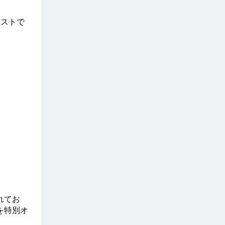
ベストで
れてお
を特別オ