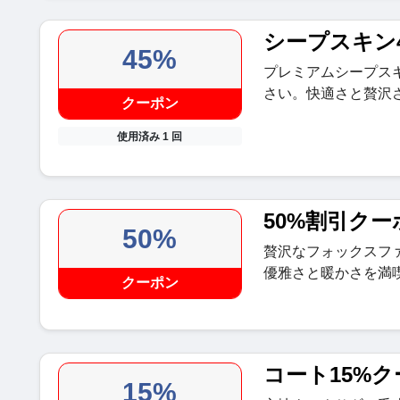
シープスキン
45%
プレミアムシープス
さい。快適さと贅沢
クーポン
使用済み 1 回
50%割引クー
50%
贅沢なフォックスフ
優雅さと暖かさを満
クーポン
コート15%
15%