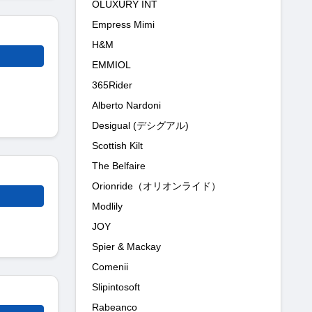
OLUXURY INT
Empress Mimi
H&M
EMMIOL
365Rider
Alberto Nardoni
Desigual (デシグアル)
Scottish Kilt
The Belfaire
Orionride（オリオンライド）
Modlily
JOY
Spier & Mackay
Comenii
Slipintosoft
Rabeanco