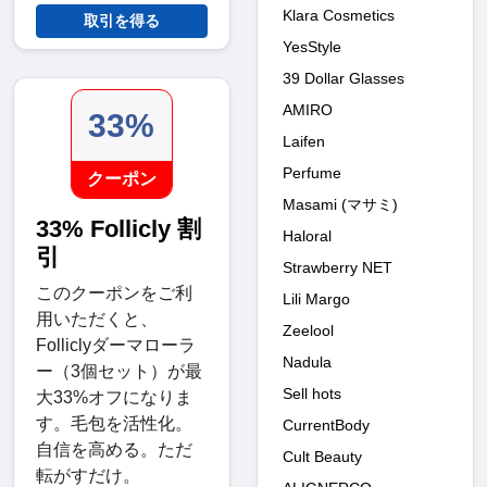
Klara Cosmetics
取引を得る
YesStyle
39 Dollar Glasses
AMIRO
33%
Laifen
Perfume
クーポン
Masami (マサミ)
33% Follicly 割
Haloral
引
Strawberry NET
このクーポンをご利
Lili Margo
用いただくと、
Zeelool
Folliclyダーマローラ
Nadula
ー（3個セット）が最
Sell hots
大33%オフになりま
す。毛包を活性化。
CurrentBody
自信を高める。ただ
Cult Beauty
転がすだけ。