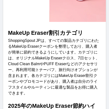
MakeUp Eraser
割引カテゴ
リ
ShoppingSpout JP
は、すべての製品カテゴリにわた
る
MakeUp Eraser
クーポンを整理しており、購入者
が簡単に節約できるようにしています。カテゴリに
は、オリジナル
MakeUp Eraser
クロス、
7
日セット、
Cloud Clean Balm
や
PUFF Eraser
などのアクセサリ
ー、再利用可能トナーパフ、旅行向けオプションが
含まれます。各カテゴリには
MakeUp Eraser
割引ク
ーポンやプロモコードがあり、購入者は自分のライ
フスタイルやルーティンに最適な製品をお得に購入
できます
。
2025
年の
MakeUp Eraser
節約ハイ