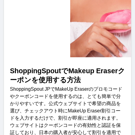
ShoppingSpout
で
Makeup Eraser
ク
ーポンを使用する方
法
ShoppingSpout JP
で
MakeUp Eraser
のプロモコード
やクーポンコードを使用するのは、とても簡単で分
かりやすいです。公式ウェブサイトで希望の商品を
選び、チェックアウト時に
MakeUp Eraser
割引コー
ドを入力するだけで、割引が即座に適用されます。
ウェブサイトはクーポンコードの有効性と認証を保
証しており、日本の購入者が安心して割引を適用で