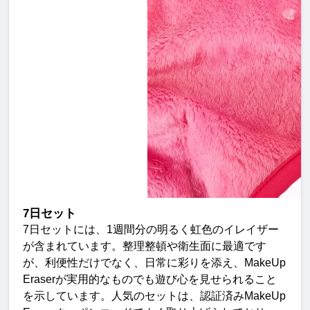
7
日セット
7
日セットには、
1
週間分の明るく虹色のイレイザー
が含まれています。整理整頓や衛生面に最適です
が、利便性だけでなく、日常に彩りを添え、
MakeUp 
Eraser
が実用的なものでも遊び心を見せられること
を示しています。人気のセットは、認証済み
MakeUp 