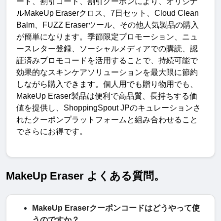
ード、割引コード、割引クーポンにより、オリジナ
ル
MakeUp Eraser
クロス、
7
日セット、
Cloud Clean 
Balm
、
FUZZ Eraser
ツール、その他人気製品の購入
が簡単になります。季節限定プロモーション、ニュ
ースレター登録、ソーシャルメディアでの購読、認
証済みプロモコードを活用することで、持続可能で
効果的なスキンケアソリューションを最大限に節約
しながら購入できます。個人用でも贈り物用でも、
MakeUp Eraser
製品は便利で高品質、長持ちする価
値を提供し、
ShoppingSpout JP
のキュレーションさ
れたクーポンプラットフォームと組み合わせること
でさらにお得です
。
MakeUp Eraser よくある質問。
MakeUp Eraserクーポンコードはどうやって使
うのですか？