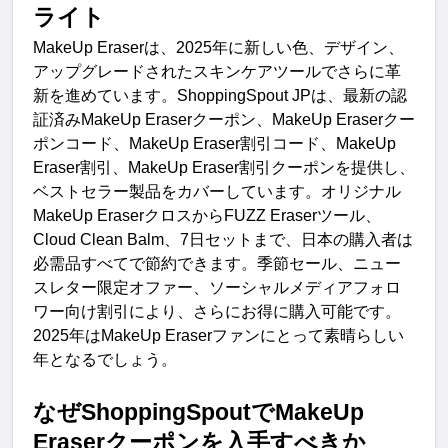
ライ
ト
MakeUp Eraser
は、
2025
年に新しい色、デザイン、
アップグレードされたスキンケアツールでさらに革
新を進めています。
ShoppingSpout JP
は、最新の認
証済み
MakeUp Eraser
クーポン、
MakeUp Eraser
クー
ポンコード、
MakeUp Eraser
割引コード、
MakeUp 
Eraser
割引、
MakeUp Eraser
割引クーポンを提供し、
ベストセラー製品をカバーしています。オリジナル
MakeUp Eraser
クロスから
FUZZ Eraser
ツール、
Cloud Clean Balm
、
7
日セットまで、日本の購入者は
必需品すべてで節約できます。季節セール、ニュー
スレター限定オファー、ソーシャルメディアフォロ
ワー向け割引により、さらにお得に購入可能です。
2025
年は
MakeUp Eraser
ファンにとって素晴らしい
年となるでしょう
。
なぜ
ShoppingSpout
で
MakeUp 
Eraser
クーポンを入手すべき
か