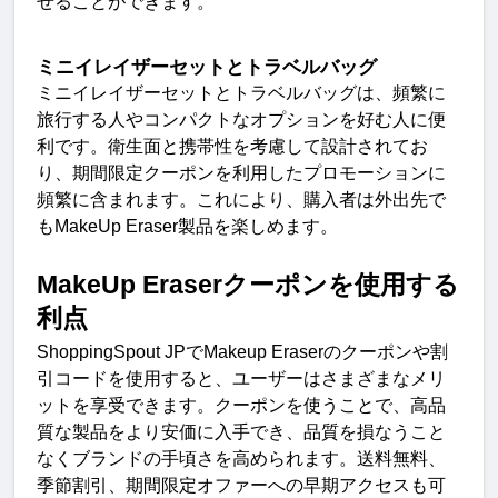
せることができます
。
ミニイレイザーセットとトラベルバッグ
ミニイレイザーセットとトラベルバッグは、頻繁に
旅行する人やコンパクトなオプションを好む人に便
利です。衛生面と携帯性を考慮して設計されてお
り、期間限定クーポンを利用したプロモーションに
頻繁に含まれます。これにより、購入者は外出先で
も
MakeUp Eraser
製品を楽しめます
。
MakeUp Eraser
クーポンを使用する
利
点
ShoppingSpout JP
で
Makeup Eraser
のクーポンや割
引コードを使用すると、ユーザーはさまざまなメリ
ットを享受できます。クーポンを使うことで、高品
質な製品をより安価に入手でき、品質を損なうこと
なくブランドの手頃さを高められます。送料無料、
季節割引、期間限定オファーへの早期アクセスも可