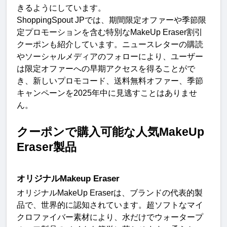
きるようにしています
。
ShoppingSpout JP
では、期間限定オファーや季節限
定プロモーションを含む特別な
MakeUp Eraser
割引
クーポンも紹介しています。ニュースレターの購読
やソーシャルメディアのフォローにより、ユーザー
は限定オファーへの早期アクセスを得ることがで
き、新しいプロモコード、送料無料オファー、季節
キャンペーンを
2025
年中に見逃すことはありませ
ん
。
クーポンで購入可能な人気
MakeUp 
Eraser
製
品
オリジナル
Makeup Eraser
オリジナル
MakeUp Eraser
は、ブランドの代表的製
品で、世界的に認知されています。超ソフトなマイ
クロファイバー素材により、水だけでウォータープ