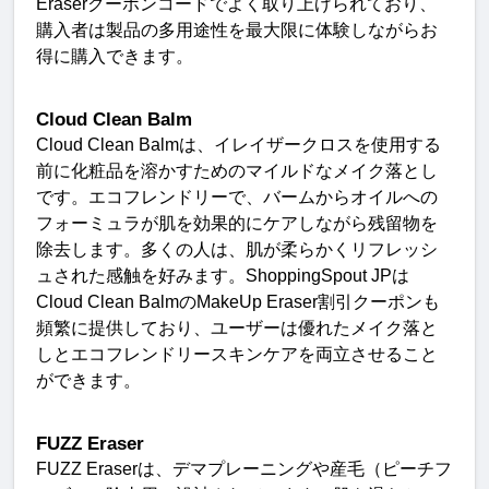
Eraser
クーポンコードでよく取り上げられており、
購入者は製品の多用途性を最大限に体験しながらお
得に購入できます
。
Cloud Clean Balm
Cloud Clean Balm
は、イレイザークロスを使用する
前に化粧品を溶かすためのマイルドなメイク落とし
です。エコフレンドリーで、バームからオイルへの
フォーミュラが肌を効果的にケアしながら残留物を
除去します。多くの人は、肌が柔らかくリフレッシ
ュされた感触を好みます。
ShoppingSpout JP
は
Cloud Clean Balm
の
MakeUp Eraser
割引クーポンも
頻繁に提供しており、ユーザーは優れたメイク落と
しとエコフレンドリースキンケアを両立させること
ができます
。
FUZZ Eraser
FUZZ Eraser
は、デマプレーニングや産毛（ピーチフ