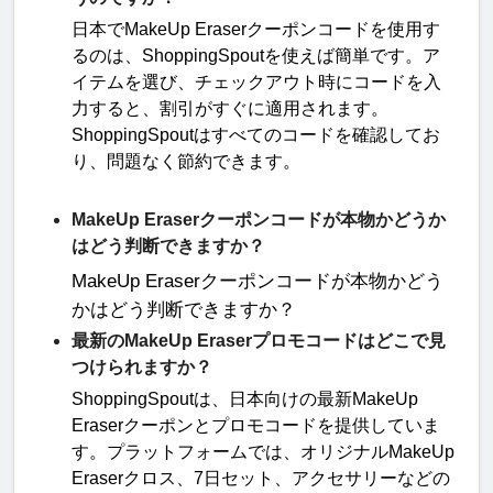
日本で
MakeUp Eraser
クーポンコードを使用す
るのは、
ShoppingSpout
を使えば簡単です。ア
イテムを選び、チェックアウト時にコードを入
力すると、割引がすぐに適用されます。
ShoppingSpout
はすべてのコードを確認してお
り、問題なく節約できます
。
MakeUp Eraserクーポンコードが本物かどうか
はどう判断できますか？
MakeUp Eraser
クーポンコードが本物かどう
かはどう判断できますか？
最新のMakeUp Eraserプロモコードはどこで見
つけられますか？
ShoppingSpout
は、日本向けの最新
MakeUp
Eraser
クーポンとプロモコードを提供していま
す。プラットフォームでは、オリジナル
MakeUp
Eraser
クロス、
7
日セット、アクセサリーなどの