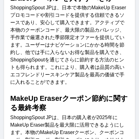
ShoppingSpout JP
は、日本で本物の
MakeUp Eraser
プロモコードや割引コードを提供する信頼できるソ
ースであり、安心して購入できます。アクティブで
本物のクーポンコード、最大限の製品カバレッジ、
手作業で厳選された季節限定オファーを提供してい
ます。ユーザーはナビゲーションにかかる時間を節
約し、他では手に入らないお得な製品を購入でき、
ShoppingSpout
を通じてさらに節約する方法のヒン
トも得られます。これにより、購入者は品質の高い
エコフレンドリースキンケア製品を最高の価値で手
に入れることができます
。
MakeUp Eraser
クーポン節約に関す
る最終考
察
ShoppingSpout JP
は、日本の購入者が
2025
年に
MakeUp Eraser
製品を最大限に活用できるようにし
ます。本物の
MakeUp Eraser
クーポン、クーポンコ