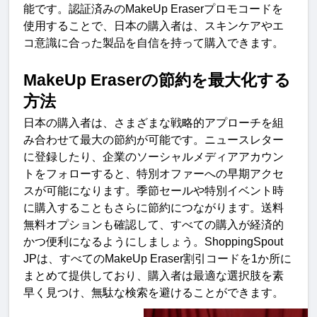
能です。認証済みの
MakeUp Eraser
プロモコードを
使用することで、日本の購入者は、スキンケアやエ
コ意識に合った製品を自信を持って購入できます
。
MakeUp Eraser
の節約を最大化する
方
法
日本の購入者は、さまざまな戦略的アプローチを組
み合わせて最大の節約が可能です。ニュースレター
に登録したり、企業のソーシャルメディアアカウン
トをフォローすると、特別オファーへの早期アクセ
スが可能になります。季節セールや特別イベント時
に購入することもさらに節約につながります。送料
無料オプションも確認して、すべての購入が経済的
かつ便利になるようにしましょう。
ShoppingSpout 
JP
は、すべての
MakeUp Eraser
割引コードを
1
か所に
まとめて提供しており、購入者は最適な選択肢を素
早く見つけ、無駄な検索を避けることができます
。