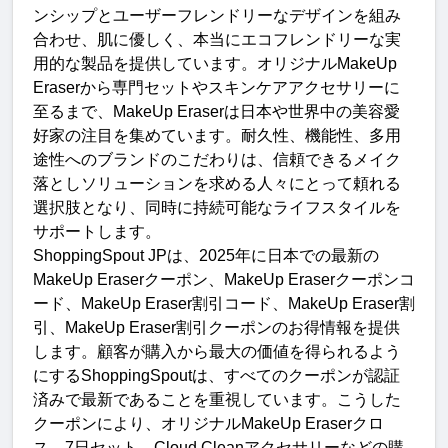
ンシップとユーザーフレンドリーなデザインを組み
合わせ、肌に優しく、本当にエコフレンドリーな実
用的な製品を提供しています。オリジナル
MakeUp 
Eraser
から専門セットやスキンケアアクセサリーに
至るまで、
MakeUp Eraser
は日本や世界中の美容愛
好家の注目を集めています。耐久性、機能性、多用
途性へのブランドのこだわりは、信頼できるメイク
落としソリューションを求める人々にとって頼れる
選択肢となり、同時に持続可能なライフスタイルを
サポートします
。
ShoppingSpout JP
は、
2025
年に日本での最新の
MakeUp Eraser
クーポン、
MakeUp Eraser
クーポンコ
ード、
MakeUp Eraser
割引コード、
MakeUp Eraser
割
引、
MakeUp Eraser
割引クーポンのお得情報を提供
します。顧客が購入から最大の価値を得られるよう
にする
ShoppingSpout
は、すべてのクーポンが認証
済みで最新であることを重視しています。こうした
クーポンにより、オリジナル
MakeUp Eraser
クロ
ス、
7
日セット、
Cloud Clean
アクセサリーなどの購