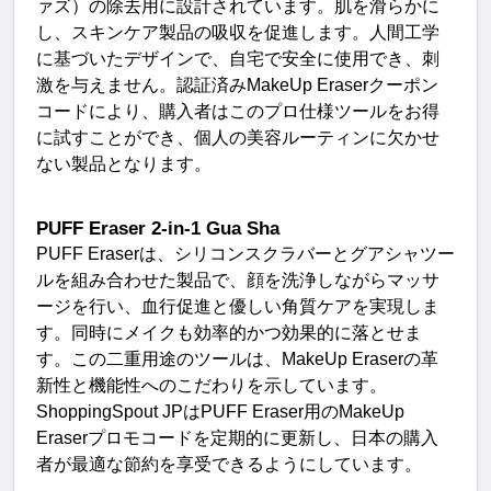
ァズ）の除去用に設計されています。肌を滑らかに
し、スキンケア製品の吸収を促進します。人間工学
に基づいたデザインで、自宅で安全に使用でき、刺
激を与えません。認証済み
MakeUp Eraser
クーポン
コードにより、購入者はこのプロ仕様ツールをお得
に試すことができ、個人の美容ルーティンに欠かせ
ない製品となります
。
PUFF Eraser 2-in-1 Gua Sha
PUFF Eraser
は、シリコンスクラバーとグアシャツー
ルを組み合わせた製品で、顔を洗浄しながらマッサ
ージを行い、血行促進と優しい角質ケアを実現しま
す。同時にメイクも効率的かつ効果的に落とせま
す。この二重用途のツールは、
MakeUp Eraser
の革
新性と機能性へのこだわりを示しています。
ShoppingSpout JP
は
PUFF Eraser
用の
MakeUp 
Eraser
プロモコードを定期的に更新し、日本の購入
者が最適な節約を享受できるようにしています
。