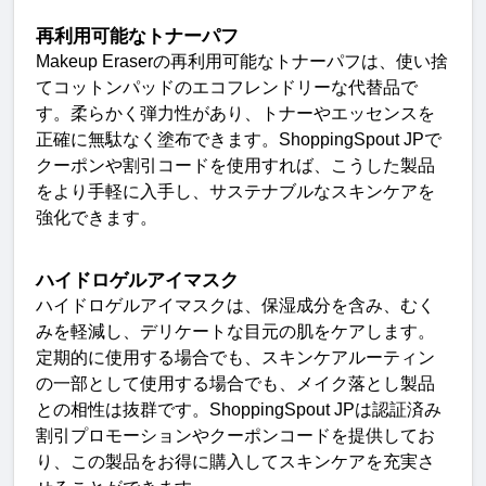
再利用可能なトナーパフ
Makeup Eraser
の再利用可能なトナーパフは、使い捨
てコットンパッドのエコフレンドリーな代替品で
す。柔らかく弾力性があり、トナーやエッセンスを
正確に無駄なく塗布できます。
ShoppingSpout JP
で
クーポンや割引コードを使用すれば、こうした製品
をより手軽に入手し、サステナブルなスキンケアを
強化できます
。
ハイドロゲルアイマスク
ハイドロゲルアイマスクは、保湿成分を含み、むく
みを軽減し、デリケートな目元の肌をケアします。
定期的に使用する場合でも、スキンケアルーティン
の一部として使用する場合でも、メイク落とし製品
との相性は抜群です。
ShoppingSpout JP
は認証済み
割引プロモーションやクーポンコードを提供してお
り、この製品をお得に購入してスキンケアを充実さ