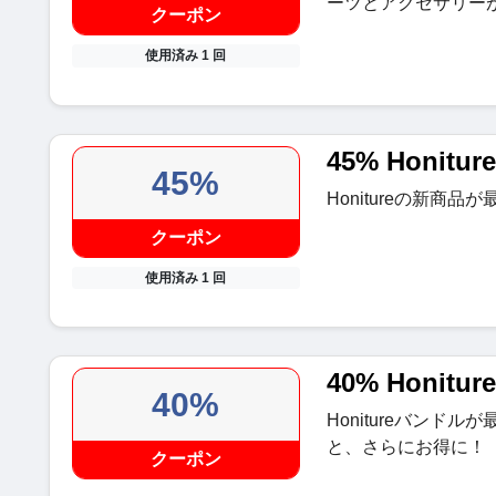
ーツとアクセサリーが
クーポン
使用済み 1 回
45% Honit
45%
Honitureの新商品
クーポン
使用済み 1 回
40% Honi
40%
Honitureバンド
と、さらにお得に！
クーポン