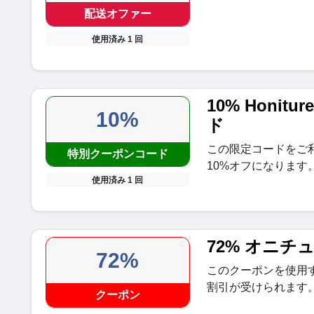
配送オファー
使用済み 1 回
10% Honi
10%
ド
この限定コードをご利用
特別クーポンコード
10%オフになります
使用済み 1 回
72% オニチ
72%
このクーポンを使用すると
割引が受けられます
クーポン