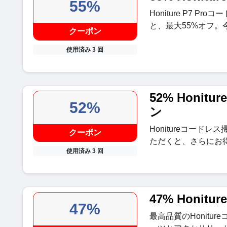
55%
Honiture P7 
と、最大55%オフ。
クーポン
使用済み 3 回
52% Honi
52%
ン
Honitureコード
クーポン
ただくと、さらにお
使用済み 3 回
47% Honit
47%
最高品質のHonitu