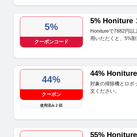
5% Honitur
5%
Honitureで78
用いただくと、5%
クーポンコード
44% Honitu
44%
対象の掃除機とロボ
文ください。
クーポン
使用済み 2 回
55% Honit