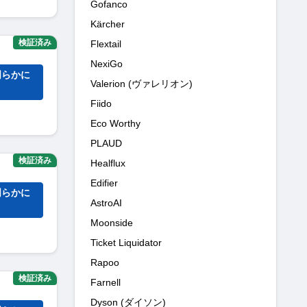
Gofanco
Kärcher
検証済み
Flextail
NexiGo
明らかに
Valerion (ヴァレリオン)
Fiido
Eco Worthy
PLAUD
検証済み
Healflux
Edifier
明らかに
AstroAI
Moonside
Ticket Liquidator
Rapoo
検証済み
Farnell
Dyson (ダイソン)