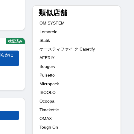
類似店舗
OM SYSTEM
Lemorele
Statik
検証済み
ケースティファイ ク Casetify
明らかに
AFERIY
Bougerv
Pulsetto
Micropack
IBOOLO
Ocoopa
Timekettle
OMAX
Tough On