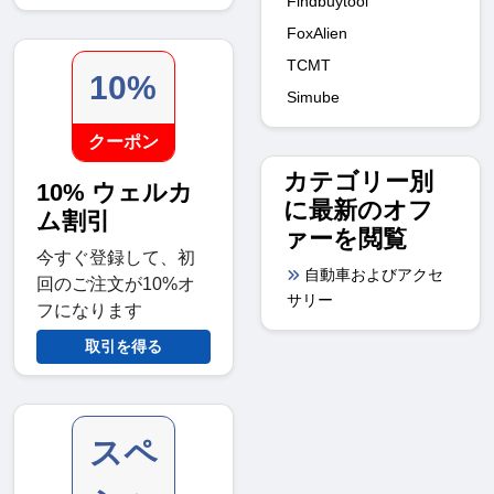
Findbuytool
FoxAlien
TCMT
10%
Simube
クーポン
カテゴリー別
10% ウェルカ
に最新のオフ
ム割引
ァーを閲覧
今すぐ登録して、初
自動車およびアクセ
回のご注文が10%オ
サリー
フになります
取引を得る
スペ