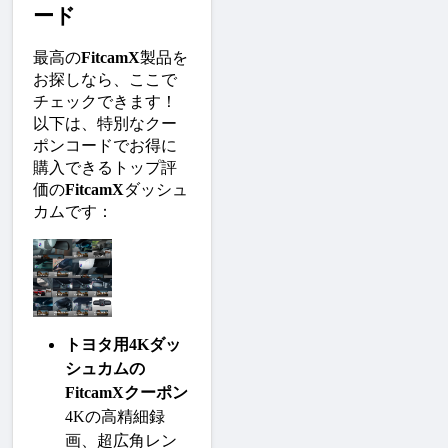
ード
最高の
FitcamX
製品を
お探しなら、ここで
チェックできます！
以下は、特別なクー
ポンコードでお得に
購入できるトップ評
価の
FitcamX
ダッシュ
カムです：
トヨタ用4Kダッ
シュカムの
FitcamXクーポン
4Kの高精細録
画、超広角レン