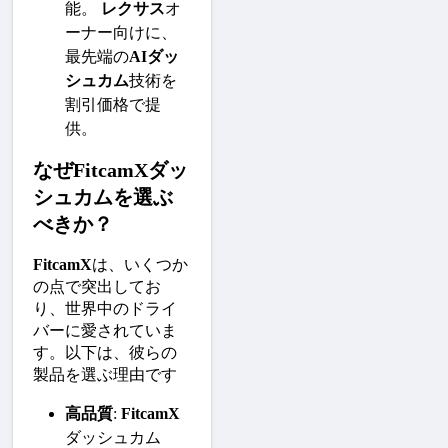
能。 
レクサス
オ
ーナー向けに、
最先端の
AIダッ
シュカム
技術を
割引価格で提
供。
なぜFitcamXダッ
シュカムを選ぶ
べきか？
FitcamX
は、いくつか
の点で突出してお
り、世界中のドライ
バーに愛されていま
す。以下は、彼らの
製品を選ぶ理由です
高品質
: 
FitcamX
ダッシュカム