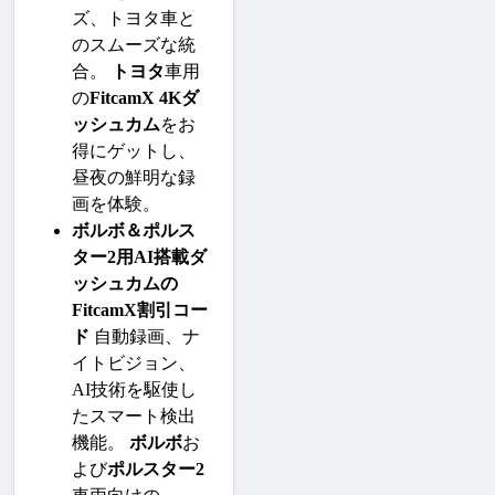
ズ、トヨタ車と
のスムーズな統
合。 
トヨタ
車用
の
FitcamX 4Kダ
ッシュカム
をお
得にゲットし、
昼夜の鮮明な録
画を体験。
ボルボ＆ポルス
ター2用AI搭載ダ
ッシュカムの
FitcamX割引コー
ド
 自動録画、ナ
イトビジョン、
AI技術を駆使し
たスマート検出
機能。 
ボルボ
お
よび
ポルスター2