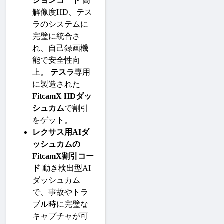
ションコード
 高
解像度HD、テス
ラのシステムに
完璧に統合さ
れ、自己録画機
能で安全性向
上。 
テスラ
専用
に製造された
FitcamX HDダッ
シュカム
で割引
をゲット。
レクサス用AIダ
ッシュカムの
FitcamX割引コー
ド
 動き検出型AI
ダッシュカム
で、事故やトラ
ブル時に完璧な
キャプチャが可