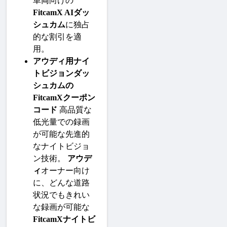
車両向けの
FitcamX AIダッ
シュカム
に独占
的な割引を適
用。
アウディ用ナイ
トビジョンダッ
シュカムの
FitcamXクーポン
コード
 高品質な
低光量での録画
が可能な先進的
なナイトビジョ
ン技術。 
アウデ
ィ
オーナー向け
に、どんな道路
状況でもきれい
な録画が可能な
FitcamXナイトビ