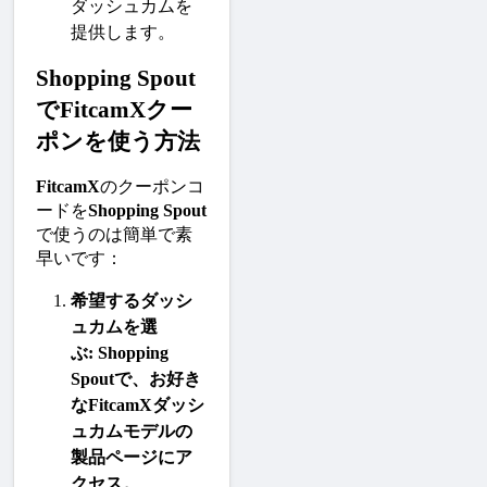
ダッシュカムを
提供します。
Shopping Spout
でFitcamXクー
ポンを使う方法
FitcamX
のクーポンコ
ードを
Shopping Spout
で使うのは簡単で素
早いです：
希望するダッシ
ュカムを選
ぶ
: 
Shopping 
Spout
で、お好き
な
FitcamX
ダッシ
ュカムモデルの
製品ページにア
クセス。