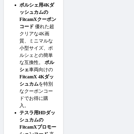
ポルシェ用4Kダ
ッシュカムの
FitcamXクーポン
コード
 優れた超
クリアな4K画
質、ミニマルな
小型サイズ、ポ
ルシェとの簡単
な互換性。 
ポル
シェ
車両向けの
FitcamX 4Kダッ
シュカム
を特別
なクーポンコー
ドでお得に購
入。
テスラ用HDダッ
シュカムの
FitcamXプロモー