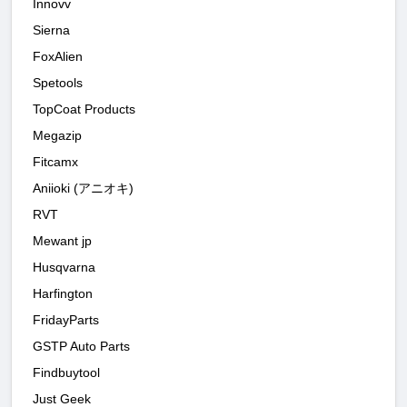
Innovv
Sierna
FoxAlien
Spetools
TopCoat Products
Megazip
Fitcamx
Aniioki (アニオキ)
RVT
Mewant jp
Husqvarna
Harfington
FridayParts
GSTP Auto Parts
Findbuytool
Just Geek