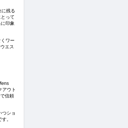
象に残る
にとって
当に印象
なくワー
るウエス
ns 
クアウト
スで信頼
、いつショ
です。