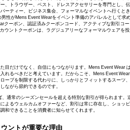
ザー、トラウザー、ベスト、ドレスアクセサリーを専門とし、
、パーティー、ビジネス集会、フォーマルなイベントへ行くと
性がMens Event Wearをイベント準備のアパレルとして求
 Event Wearクーポン、認証済みクーポンコード、アクティブな割引コ
arディスカウントクーポンは、ラグジュアリーなフォーマルウェアを
けでなく、自信にもつながります。Mens Event Wear 
べきだと考えています。だからこそ、Mens Event Wear
ドローブを制限する代わりに、しっかりとフィットするスーツ
足しながら節約できるのです。
ードがあれば、通常のシーズンセールを超える特別な割引が得られます。
録によるウェルカムオファーなど、割引は常に存在し、ショッ
が調和できることを消費者に知らせてくれます。
ディスカウントが重要な理由