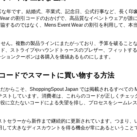
豊富な年です。結婚式、卒業式、記念日、公式行事など、長く印
t Wear の割引コードのおかげで、高品質なイベントウェアが誰
のではなく、Mens Event Wear の割引を利用して、本
。
リに限りません。複数の製品ラインにまたがっており、予算を破ること
ード、ストライプやハウンドトゥースのブレザー、フィットす
のプロモーションクーポンは各購入を価値あるものにします。
クーポンコードでスマートに買い物する方法
、ShoppingSpout Japan では掲載されるすべての Me
ーし、テストしています。消費者は、これらのコードが正しくチェッ
は役に立たないコードによる失望を排し、プロセスをシームレ
ーポンはベストセラーから新作まで継続的に更新されています。つまり
コードを利用して大きなディスカウントを得る機会が常にあるということ