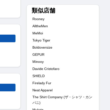
類似店舗
Rooney
AlltheMen
MeMoi
Tokyo Tiger
Boldoversize
GEPUR
Minooy
Davide Cristofaro
SHIELD
Firelady Fur
Neat Apparel
The Shirt Company (ザ・シャツ・カン
パニ)
Mukzin