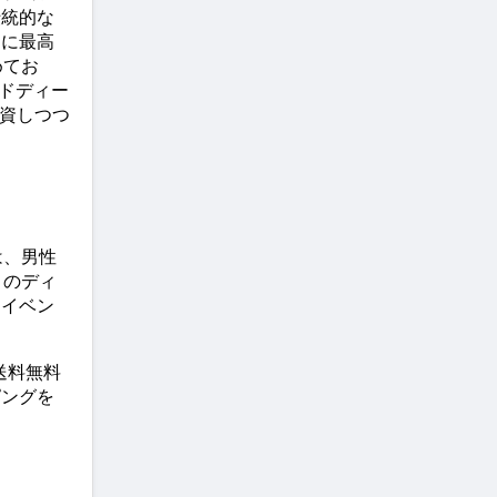
伝統的な
きに最高
めてお
ードディー
投資しつつ
は、男性
 のディ
、イベン
送料無料
ピングを