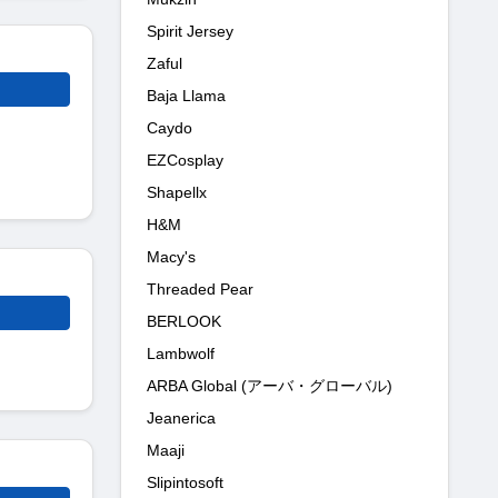
Spirit Jersey
Zaful
Baja Llama
Caydo
EZCosplay
Shapellx
H&M
Macy's
Threaded Pear
BERLOOK
Lambwolf
ARBA Global (アーバ・グローバル)
Jeanerica
Maaji
Slipintosoft