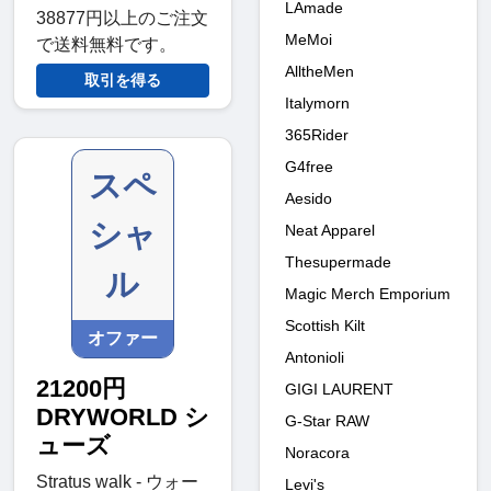
LAmade
38877円以上のご注文
MeMoi
で送料無料です。
AlltheMen
取引を得る
Italymorn
365Rider
G4free
スペ
Aesido
シャ
Neat Apparel
Thesupermade
ル
Magic Merch Emporium
Scottish Kilt
オファー
Antonioli
21200円
GIGI LAURENT
DRYWORLD シ
G-Star RAW
ューズ
Noracora
Stratus walk - ウォー
Levi's